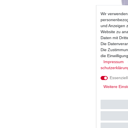
Wir verwenden 
10W-40 Öl 
personenbezoge
Motoröl 
und Anzeigen z
UVP 69,9
Website zu anal
4
Liter
| 1
Daten mit Dritt
*
inkl. ges
Die Datenverar
Die Zustimmung
die Einwilligu
Impressum
schutz­erklärun
Essenziell
Weitere Einst