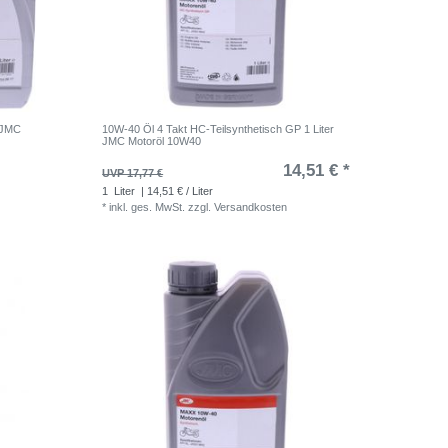
r JMC
10W-40 Öl 4 Takt HC-Teilsynthetisch GP 1 Liter
JMC Motoröl 10W40
14,51 € *
UVP 17,77 €
1
Liter
| 14,51 € / Liter
*
inkl. ges. MwSt.
zzgl.
Versandkosten