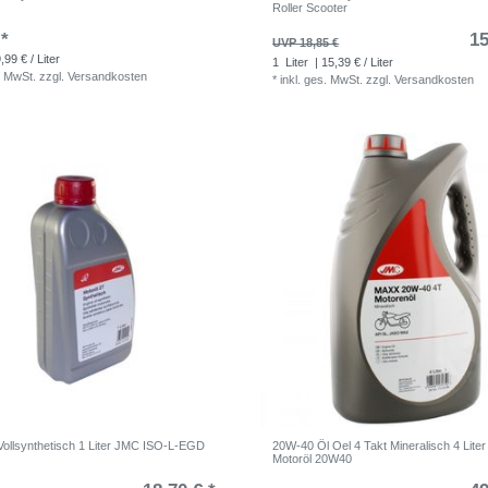
Roller Scooter
 *
15
UVP 18,85 €
,99 € / Liter
1
Liter
| 15,39 € / Liter
. MwSt.
zzgl.
Versandkosten
*
inkl. ges. MwSt.
zzgl.
Versandkosten
 Vollsynthetisch 1 Liter JMC ISO-L-EGD
20W-40 Öl Oel 4 Takt Mineralisch 4 Lite
Motoröl 20W40