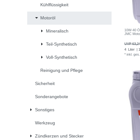
Kühlflüssigkeit
Motoröl
10W-40 Öl
Mineralisch
JMC Moto
Teil-Synthetisch
UVP 63,2
4
Liter
| 1
*
inkl. ges
Voll-Synthetisch
Reinigung und Pflege
Sicherheit
Sonderangebote
Sonstiges
Werkzeug
Zündkerzen und Stecker