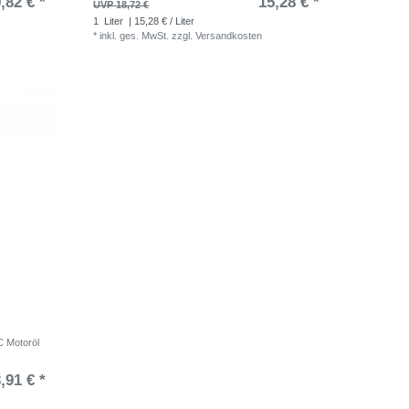
,82 € *
15,28 € *
UVP 18,72 €
1
Liter
| 15,28 € / Liter
*
inkl. ges. MwSt.
zzgl.
Versandkosten
C Motoröl
,91 € *