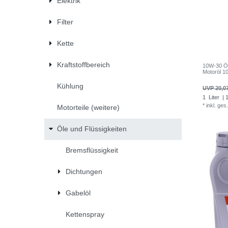
Elektrik
Filter
Kette
Kraftstoffbereich
10W-30 Öl 
Motoröl 
Kühlung
UVP 20,0
1
Liter
| 1
*
inkl. ges
Motorteile (weitere)
Öle und Flüssigkeiten
Bremsflüssigkeit
Dichtungen
Gabelöl
Kettenspray