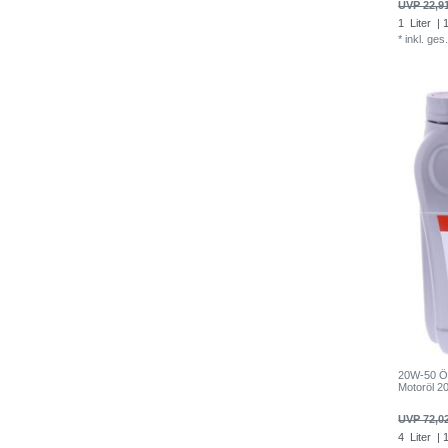
UVP 22,9
1
Liter
| 1
*
inkl. ges
20W-50 Öl
Motoröl 
UVP 72,0
4
Liter
| 1