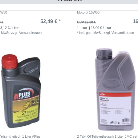
 4 Takt HC-Teilsynthetisch 4 Liter JMC
15W-50 Öl 4 Takt Vollsynthetisch 1 Lite
15W50
Motoröl 15W50
52,49 € *
16
0 €
UVP 19,60 €
3,12 € / Liter
1
Liter
| 16,00 € / Liter
. MwSt.
zzgl.
Versandkosten
*
inkl. ges. MwSt.
zzgl.
Versandkosten
Teilsynthetisch 1 Liter APlus
2 Takt Öl Teilsynthetisch 1 Liter JMC seh