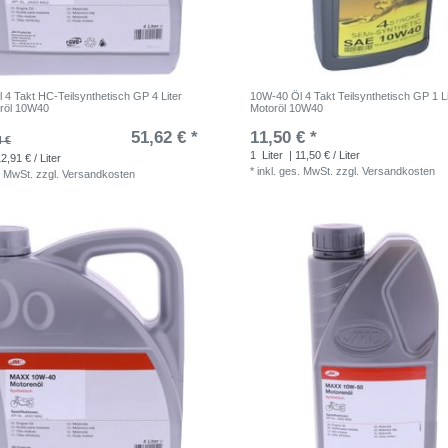
 4 Takt HC-Teilsynthetisch GP 4 Liter
10W-40 Öl 4 Takt Teilsynthetisch GP 1 Li
röl 10W40
Motoröl 10W40
51,62 € *
11,50 € *
4 €
1
Liter
| 11,50 € / Liter
2,91 € / Liter
*
inkl. ges. MwSt.
zzgl.
Versandkosten
. MwSt.
zzgl.
Versandkosten