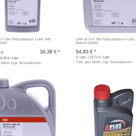
4 Takt Teilsynthetisch 1 Liter JMC
10W-30 Öl 4 Takt Teilsynthetisch 4 Lite
10W30
Motoröl 10W30
16,38 € *
54,83 € *
7 €
4
Liter
| 13,71 € / Liter
6,38 € / Liter
*
inkl. ges. MwSt.
zzgl.
Versandkosten
. MwSt.
zzgl.
Versandkosten