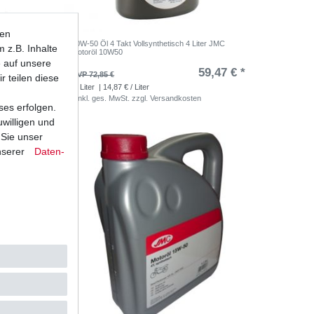
ten
r JMC
10W-50 Öl 4 Takt Vollsynthetisch 4 Liter JMC
 z.B. Inhalte
Motoröl 10W50
e auf unsere
,00 € *
59,47 € *
UVP 72,85 €
r teilen diese
4
Liter
| 14,87 € / Liter
*
inkl. ges. MwSt.
zzgl.
Versandkosten
ses erfolgen.
uwilligen und
 Sie unser
nserer
Daten­