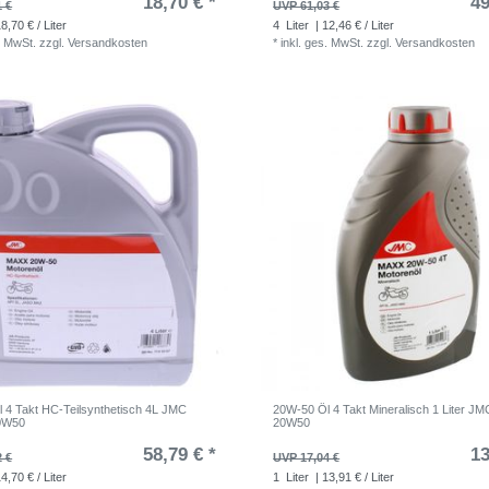
18,70 € *
49
1 €
UVP 61,03 €
8,70 € / Liter
4
Liter
| 12,46 € / Liter
. MwSt.
zzgl.
Versandkosten
*
inkl. ges. MwSt.
zzgl.
Versandkosten
 4 Takt HC-Teilsynthetisch 4L JMC
20W-50 Öl 4 Takt Mineralisch 1 Liter JM
20W50
20W50
58,79 € *
13
2 €
UVP 17,04 €
4,70 € / Liter
1
Liter
| 13,91 € / Liter