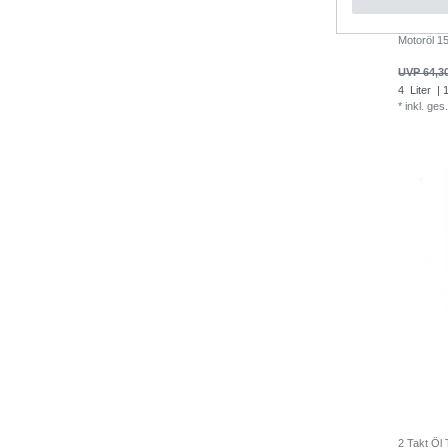
15W-50 Öl
Motoröl 
UVP 64,3
4
Liter
| 1
*
inkl. ges
2 Takt Öl 