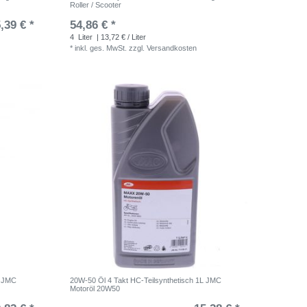
Roller / Scooter
,39 € *
54,86 € *
4
Liter
| 13,72 € / Liter
*
inkl. ges. MwSt.
zzgl.
Versandkosten
r JMC
20W-50 Öl 4 Takt HC-Teilsynthetisch 1L JMC
Motoröl 20W50