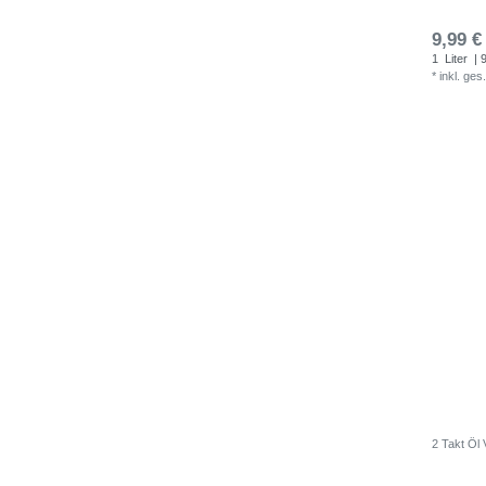
9,99 €
1
Liter
| 9
*
inkl. ges
2 Takt Öl