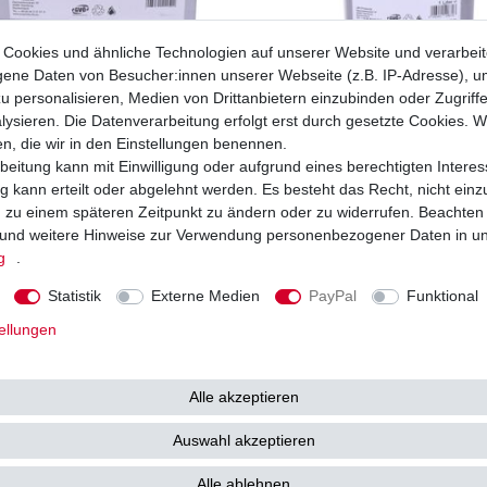
Cookies und ähnliche Technologien auf unserer Website und verarbei
4 Takt Vollsynthetisch 4 Liter JMC
10W-50 Öl 4 Takt Vollsynthetisch 1 Lite
ne Daten von Besucher:innen unserer Webseite (z.B. IP-Adresse), um
10W40
Motoröl 10W50
u personalisieren, Medien von Drittanbietern einzubinden oder Zugriff
57,13 € *
16
9 €
UVP 19,60 €
ysieren. Die Datenverarbeitung erfolgt erst durch gesetzte Cookies. Wi
4,28 € / Liter
1
Liter
| 16,00 € / Liter
en, die wir in den Einstellungen benennen.
. MwSt.
zzgl.
Versandkosten
*
inkl. ges. MwSt.
zzgl.
Versandkosten
beitung kann mit Einwilligung oder aufgrund eines berechtigten Interes
 kann erteilt oder abgelehnt werden. Es besteht das Recht, nicht einz
ng zu einem späteren Zeitpunkt zu ändern oder zu widerrufen. Beachten
und weitere Hinweise zur Verwendung personenbezogener Daten in u
g
.
Statistik
Externe Medien
PayPal
Funktional
ellungen
Alle akzeptieren
Auswahl akzeptieren
Alle ablehnen