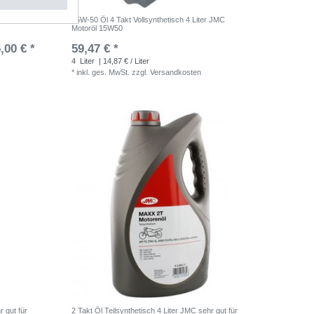
r JMC
15W-50 Öl 4 Takt Vollsynthetisch 4 Liter JMC
Motoröl 15W50
,00 € *
59,47 € *
4
Liter
| 14,87 € / Liter
*
inkl. ges. MwSt.
zzgl.
Versandkosten
r gut für
2 Takt Öl Teilsynthetisch 4 Liter JMC sehr gut für