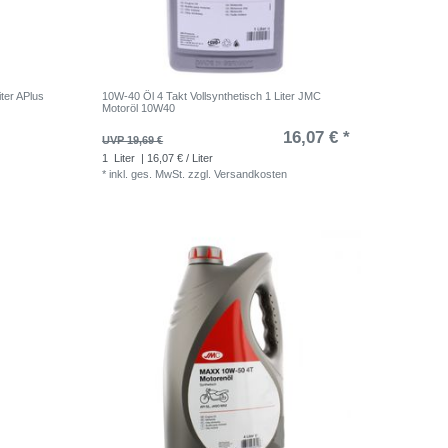
ter APlus
10W-40 Öl 4 Takt Vollsynthetisch 1 Liter JMC
Motoröl 10W40
16,07 € *
UVP 19,69 €
1
Liter
| 16,07 € / Liter
*
inkl. ges. MwSt.
zzgl.
Versandkosten