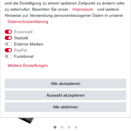
und die Einwilligung zu einem späteren Zeitpunkt zu ändern oder
Alle ansehen
zu widerrufen. Beachten Sie unser
Impressum
und weitere
Hinweise zur Verwendung personenbezogener Daten in unserer
Daten­schutz­erklärung
.
Batterie TTZ10S Yuasa Alternative zu YTZ10S
Yuasa
Essenziell
110,00 € *
UVP 136,54 €
Statistik
1
Stück
| 110,00 € / Stück
Externe Medien
*
inkl. ges. MwSt.
zzgl.
Versandkosten
PayPal
Funktional
Weitere Einstellungen
SONSTIGES
Alle ansehen
Alle akzeptieren
Regler Garelli Roller z.B.Pony Big Wheel Neu
Auswahl akzeptieren
10,00 € *
UVP 25,90 €
Alle ablehnen
1
Stück
| 10,00 € / Stück
*
inkl. ges. MwSt.
zzgl.
Versandkosten