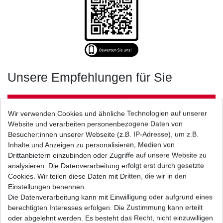
Unsere Empfehlungen für Sie
MOTORRAD
Wir verwenden Cookies und ähnliche Technologien auf unserer
Alle ansehen
Website und verarbeiten personenbezogene Daten von
Besucher:innen unserer Webseite (z.B. IP-Adresse), um z.B.
Bremsbeläge EBC FA 208 TT Standard
Inhalte und Anzeigen zu personalisieren, Medien von
Bremsklötze hinten
Drittanbietern einzubinden oder Zugriffe auf unsere Website zu
20,15 € *
analysieren. Die Datenverarbeitung erfolgt erst durch gesetzte
UVP 29,43 €
1
Satz
| 20,15 € / Satz
Cookies. Wir teilen diese Daten mit Dritten, die wir in den
*
inkl. ges. MwSt.
zzgl.
Versandkosten
Einstellungen benennen.
Die Datenverarbeitung kann mit Einwilligung oder aufgrund eines
berechtigten Interesses erfolgen. Die Zustimmung kann erteilt
oder abgelehnt werden. Es besteht das Recht, nicht einzuwilligen
SONDERANGEBOTE