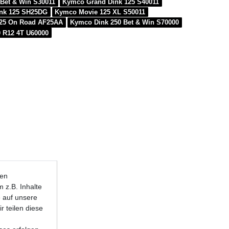
Bet & Win S30011
Kymco Grand Dink 125 S40011
nk 125 SH25DG
Kymco Movie 125 XL S50011
125 On Road AF25AA
Kymco Dink 250 Bet & Win S70000
0 R12 4T U60000
ten
 z.B. Inhalte
e auf unsere
r teilen diese