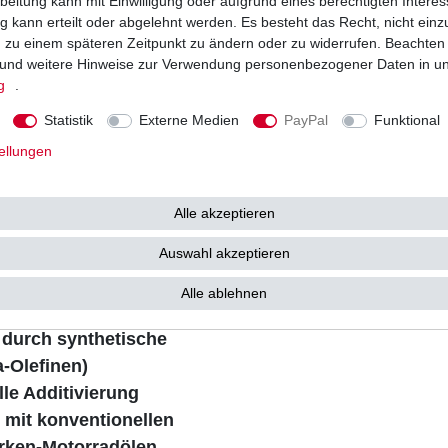
beitung kann mit Einwilligung oder aufgrund eines berechtigten Interes
 kann erteilt oder abgelehnt werden. Es besteht das Recht, nicht einz
asse für zusätzliche
ng zu einem späteren Zeitpunkt zu ändern oder zu widerrufen. Beachten
und weitere Hinweise zur Verwendung personenbezogener Daten in u
emen Bedingungen
g
.
 Öl und sehr hohen
Statistik
Externe Medien
PayPal
Funktional
er Schmierfilm
il - „Stay-in-Grade“
ellungen
d Korrosionsschutz
 Getriebe
Alle akzeptieren
ormance; erfüllt die
Auswahl akzeptieren
ngen der JASO MA2
, sorgt für schnelle
Alle ablehnen
 „Kälteverschleiß“
 durch synthetische
-Olefinen)
le Additivierung
h mit konventionellen
rken-Motorradölen