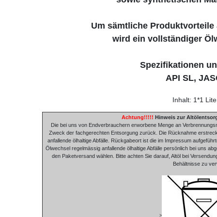
Um sämtliche Produktvorteile
wird ein vollständiger Ö
Spezifikationen u
API SL, JA
Inhalt: 1*1 Lit
Achtung!!!!!
Hinweis zur Altölentsor
Die bei uns von Endverbrauchern erworbene Menge an Verbrennungsmot
Zweck der fachgerechten Entsorgung zurück. Die Rücknahme erstreckt s
anfallende ölhaltige Abfälle. Rückgabeort ist die im Impressum aufgeführ
Ölwechsel regelmässig anfallende ölhaltige Abfälle persönlich bei uns a
den Paketversand wählen. Bitte achten Sie darauf, Altöl bei Versend
Behältnisse zu ve
>