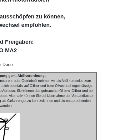
 ausschöpfen zu können,
lwechsel empfohlen.
nd Freigaben:
SO MA2
er Dose
gung gem. Altölverordnung.
oren- oder Getriebeöl nehmen wir als Altöl kostenlos zum
ich ebenfalls auf Ölfilter und beim Ölwechsel regelmässige
te Adresse. Sie können das gebrauchte Öl bzw. Ölfilter und bei
bgeben. Alternativ können Sie bei Übernahme der Versandkosten
ung als Gefahrengut zu kennzeichnen und die entsprechenden
rwenden.