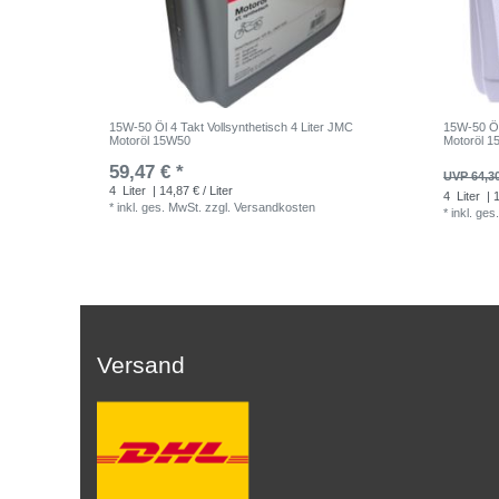
15W-50 Öl 4 Takt Vollsynthetisch 4 Liter JMC
15W-50 Öl
Motoröl 15W50
Motoröl 
59,47 € *
UVP 64,3
4
Liter
| 14,87 € / Liter
4
Liter
| 1
*
inkl. ges. MwSt.
zzgl.
Versandkosten
*
inkl. ges
Versand