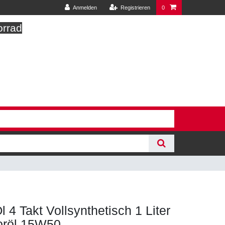
Anmelden
Registrieren
0
orrad
 4 Takt Vollsynthetisch 1 Liter
röl 15W50