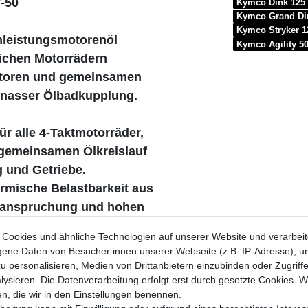
-50
Kymco Dink 125 
Kymco Grand Di
Kymco Stryker 
chleistungsmotorenöl
Kymco Agility 5
lichen Motorrädern
otoren und gemeinsamen
 nasser Ölbadkupplung.
ür alle 4-Taktmotorräder,
 gemeinsamen Ölkreislauf
 und Getriebe.
ermische Belastbarkeit aus
beanspruchung und hohen
ilen Schmierfilm.
Cookies und ähnliche Technologien auf unserer Website und verarbei
 Verschleiß an Motor
ne Daten von Besucher:innen unserer Webseite (z.B. IP-Adresse), um
auteilen.
u personalisieren, Medien von Drittanbietern einzubinden oder Zugriff
ysieren. Die Datenverarbeitung erfolgt erst durch gesetzte Cookies. Wi
en Reibwertanforderungen
en, die wir in den Einstellungen benennen.
ungsperformance erfüllt.