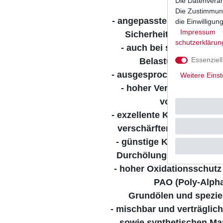
Die Datenverar
Die Zustimmung
- angepasste Viskositätskl
die Einwilligu
Impressum
Sicherheit unter extr
schutz­erklärun
- auch bei sehr heißem
Essenziell
Belastungen stabil
- ausgesprochen scherstab
Weitere Einst
- hoher Verschleiß- un
von Motor und
- exzellente Kupplungsperf
verschärften Anforderu
- günstige Kälteviskosität
Durchölung und geringen
- hoher Oxidationsschutz
PAO (Poly-Alpha
Grundölen und speziel
- mischbar und verträglic
sowie synthetischen Ma