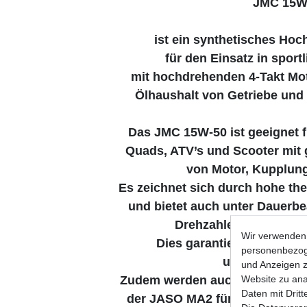
JMC 15W
ist ein synthetisches Ho
für den Einsatz in sport
mit hochdrehenden 4-Takt M
Ölhaushalt von Getriebe und
Das JMC 15W-50 ist geeignet f
Quads, ATV’s und Scooter mit
von Motor, Kupplung
Es zeichnet sich durch hohe th
und bietet auch unter Dauer
Drehzahlen einen stab
Wir verwenden 
Dies garantiert niedrigen
personenbezoge
und Getriebeb
und Anzeigen z
Website zu anal
Zudem werden auch die streng
Daten mit Dritt
der JASO MA2 für beste Kuppl