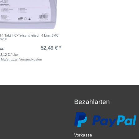
 4 Takt HC-Teilsynthetisch 4 Liter JMC
15W50
52,49 € *
0 €
3,12 € / Liter
. MwSt.
zzgl.
Versandkosten
Bezahlarten
Vorkasse