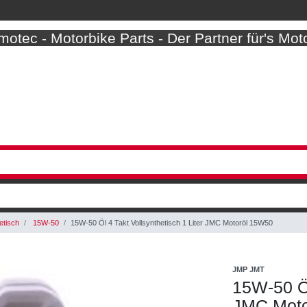
otec - Motorbike Parts - Der Partner für's Mot
etisch
15W-50
15W-50 Öl 4 Takt Vollsynthetisch 1 Liter JMC Motoröl 15W50
JMP JMT
15W-50 Öl
JMC Moto