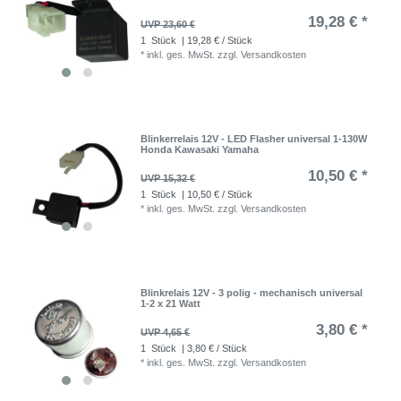
19,28 € *
UVP 23,60 €
1
Stück
| 19,28 € / Stück
*
inkl. ges. MwSt.
zzgl.
Versandkosten
Blinkerrelais 12V - LED Flasher universal 1-130W
Honda Kawasaki Yamaha
10,50 € *
UVP 15,32 €
1
Stück
| 10,50 € / Stück
*
inkl. ges. MwSt.
zzgl.
Versandkosten
Blinkrelais 12V - 3 polig - mechanisch universal
1-2 x 21 Watt
3,80 € *
UVP 4,65 €
1
Stück
| 3,80 € / Stück
*
inkl. ges. MwSt.
zzgl.
Versandkosten