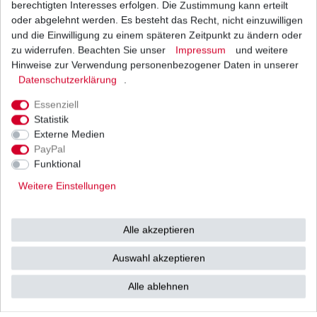
berechtigten Interesses erfolgen. Die Zustimmung kann erteilt
1
Stück
| 13,68 € / Stück
oder abgelehnt werden. Es besteht das Recht, nicht einzuwilligen
*
inkl. ges. MwSt.
zzgl.
Versandkosten
und die Einwilligung zu einem späteren Zeitpunkt zu ändern oder
zu widerrufen. Beachten Sie unser
Impressum
und weitere
Hinweise zur Verwendung personenbezogener Daten in unserer
Daten­schutz­erklärung
.
Blinkrelais Blinker 12 V - 2 polig - 21W x 2 + 3,4W
universal
Essenziell
8,50 € *
UVP 9,95 €
Statistik
1
Stück
| 8,50 € / Stück
Externe Medien
*
inkl. ges. MwSt.
zzgl.
Versandkosten
PayPal
Funktional
Weitere Einstellungen
Blinkrelais Blinker 12 Volt - 3 polig - LED Flasher
universal 1W-130W
Alle akzeptieren
17,69 € *
UVP 21,67 €
1
Stück
| 17,69 € / Stück
Auswahl akzeptieren
*
inkl. ges. MwSt.
zzgl.
Versandkosten
Alle ablehnen