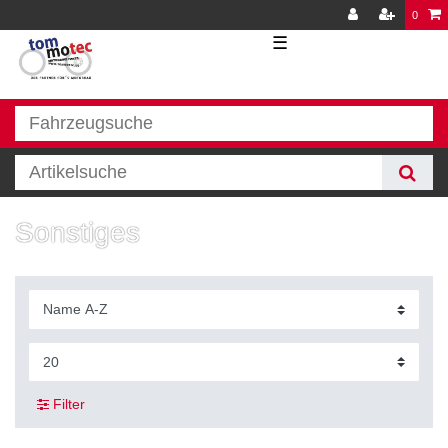
0
☰
Sonstiges
Filter