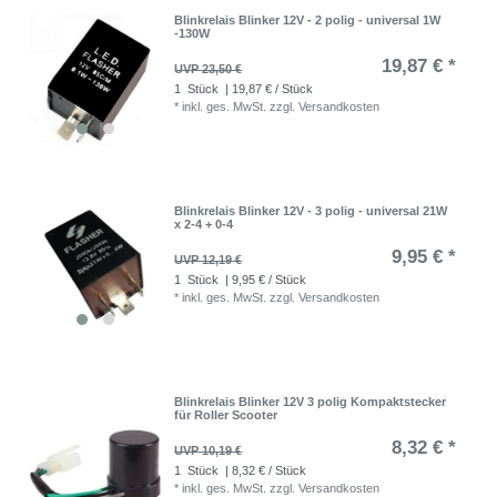
Blinkrelais Blinker 12V - 2 polig - universal 1W
-130W
19,87 € *
UVP 23,50 €
1
Stück
| 19,87 € / Stück
*
inkl. ges. MwSt.
zzgl.
Versandkosten
Blinkrelais Blinker 12V - 3 polig - universal 21W
x 2-4 + 0-4
9,95 € *
UVP 12,19 €
1
Stück
| 9,95 € / Stück
*
inkl. ges. MwSt.
zzgl.
Versandkosten
Blinkrelais Blinker 12V 3 polig Kompaktstecker
für Roller Scooter
8,32 € *
UVP 10,19 €
1
Stück
| 8,32 € / Stück
*
inkl. ges. MwSt.
zzgl.
Versandkosten