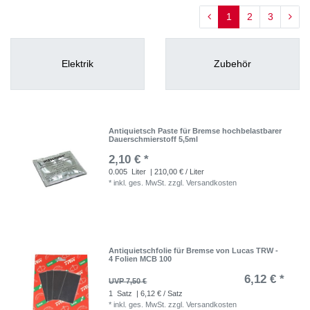
1
2
3
Elektrik
Zubehör
Antiquietsch Paste für Bremse hochbelastbarer
Dauerschmierstoff 5,5ml
2,10 € *
0.005
Liter
| 210,00 € / Liter
*
inkl. ges. MwSt.
zzgl.
Versandkosten
Antiquietschfolie für Bremse von Lucas TRW -
4 Folien MCB 100
6,12 € *
UVP 7,50 €
1
Satz
| 6,12 € / Satz
*
inkl. ges. MwSt.
zzgl.
Versandkosten