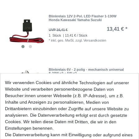
Blinkrelais 12V 2-Pol. LED Flasher 1-130W
Honda Kawasaki Yamaha Suzuki
13,41 € *
UVP 16,41 €
1
Stück
| 13,41 € / Stück
*
inkl. ges. MwSt.
zzgl.
Versandkosten
Blinkrelais 6V - 2 polig - mechanisch universal
8-23W x2 + 5W x2
13,37 € *
Wir verwenden Cookies und ähnliche Technologien auf unserer
UVP 16,38 €
Website und verarbeiten personenbezogene Daten von
1
Stück
| 13,37 € / Stück
*
inkl. ges. MwSt.
zzgl.
Versandkosten
Besucher:innen unserer Webseite (z.B. IP-Adresse), um z.B.
Inhalte und Anzeigen zu personalisieren, Medien von
Drittanbietern einzubinden oder Zugriffe auf unsere Website zu
analysieren. Die Datenverarbeitung erfolgt erst durch gesetzte
Cookies. Wir teilen diese Daten mit Dritten, die wir in den
Blinkrelais Blinker 12 V - 2 polig - 10W x 2 + 3,4W
universal
Einstellungen benennen.
Die Datenverarbeitung kann mit Einwilligung oder aufgrund eines
13,68 € *
UVP 16,76 €