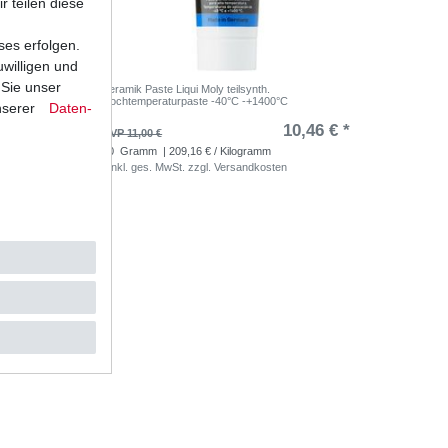
r teilen diese
ses erfolgen.
uwilligen und
 Sie unser
ichtung
Keramik Paste Liqui Moly teilsynth.
Hochtemperaturpaste -40°C -+1400°C
nserer
Daten­
10,46 € *
UVP 11,00 €
50
Gramm
| 209,16 € / Kilogramm
*
inkl. ges. MwSt.
zzgl.
Versandkosten