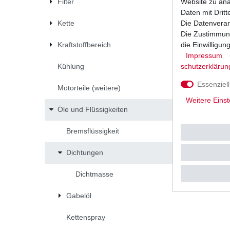
Website zu anal
Filter
Daten mit Dritt
Die Datenverar
Kette
Die Zustimmung
die Einwilligu
Kraftstoffbereich
Dichtmass
Dichtung
Impressum
schutz­erklärun
Kühlung
7,88 €
40
Millilite
Essenziell
*
inkl. ges
Motorteile (weitere)
Weitere Einst
Öle und Flüssigkeiten
Bremsflüssigkeit
Dichtungen
Dichtmasse
Gabelöl
Kettenspray