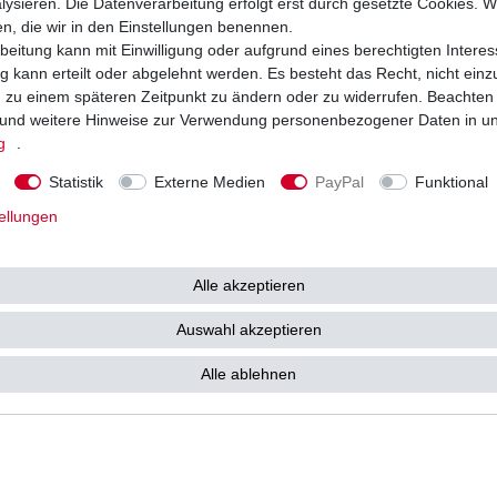
ysieren. Die Datenverarbeitung erfolgt erst durch gesetzte Cookies. Wi
en, die wir in den Einstellungen benennen.
beitung kann mit Einwilligung oder aufgrund eines berechtigten Interes
 kann erteilt oder abgelehnt werden. Es besteht das Recht, nicht einz
ng zu einem späteren Zeitpunkt zu ändern oder zu widerrufen. Beachten
e Hylomar M 40ml Universaldichtung
Dichtmasse Hylomar M 80ml Universald
smasse
Dichtungsmasse
und weitere Hinweise zur Verwendung personenbezogener Daten in u
g
.
 *
12,42 € *
r
| 197,10 € / Liter
80
Milliliter
| 155,25 € / Liter
Statistik
Externe Medien
PayPal
Funktional
. MwSt.
zzgl.
Versandkosten
*
inkl. ges. MwSt.
zzgl.
Versandkosten
ellungen
Alle akzeptieren
Auswahl akzeptieren
Alle ablehnen