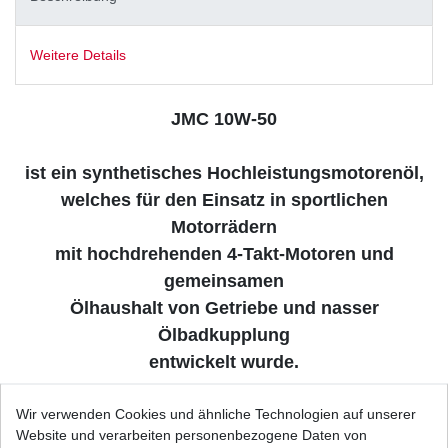
Weitere Details
JMC 10W-50
ist ein synthetisches Hochleistungsmotorenöl,
welches für den Einsatz in sportlichen
Motorrädern
mit hochdrehenden 4-Takt-Motoren und
gemeinsamen
Ölhaushalt von Getriebe und nasser
Ölbadkupplung
entwickelt wurde.
Wir verwenden Cookies und ähnliche Technologien auf unserer
Das JMC 10W-50 ist für alle 4-Takt Motorräder,
Website und verarbeiten personenbezogene Daten von
Quads, ATV’s und Scooter