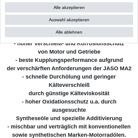
Bedingungen
Alle akzeptieren
durch die angepasste Viskositätsklasse
- stabiler Schmierfilm auch bei sehr heißem Öl
Auswahl akzeptieren
und sehr hohen Belastungen
Alle ablehnen
- ausgesprochen scherstabil - „Stay-in-Grade“
- hoher Verschleiß- und Korrosionsschutz
von Motor und Getriebe
- beste Kupplungsperformance aufgrund
der verschärften Anforderungen der JASO MA2
- schnelle Durchölung und geringer
Kälteverschleiß
durch günstige Kälteviskosität
- hoher Oxidationsschutz u.a. durch
ausgesuchte
Syntheseöle und spezielle Additivierung
- mischbar und verträglich mit konventionellen
sowie synthetischen Marken-Motorradölen.