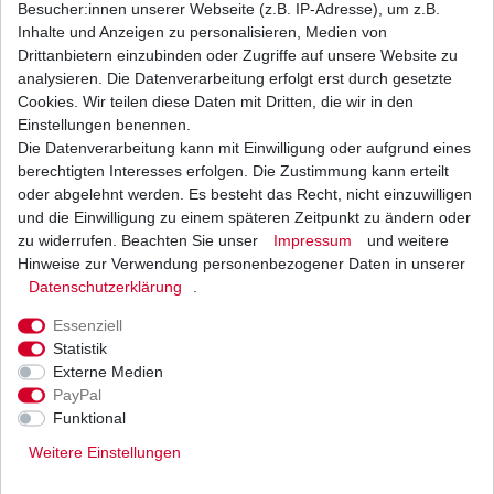
Besucher:innen unserer Webseite (z.B. IP-Adresse), um z.B.
mit gemeinsamem Ölkreislauf von Motor,
Inhalte und Anzeigen zu personalisieren, Medien von
Kupplung und Getriebe geeignet.
Drittanbietern einzubinden oder Zugriffe auf unsere Website zu
analysieren. Die Datenverarbeitung erfolgt erst durch gesetzte
Dieses Öl zeichnet sich besonders durch eine
Cookies. Wir teilen diese Daten mit Dritten, die wir in den
hohe, thermische Belastbarkeit aus
Einstellungen benennen.
und bietet darüber hinaus auch bei
Die Datenverarbeitung kann mit Einwilligung oder aufgrund eines
berechtigten Interesses erfolgen. Die Zustimmung kann erteilt
Dauerbeanspruchung und hohen Drehzahlen
oder abgelehnt werden. Es besteht das Recht, nicht einzuwilligen
einen stabilen Schmierfilm.
und die Einwilligung zu einem späteren Zeitpunkt zu ändern oder
Diese Eigenschaft garantiert einen niedrigen
zu widerrufen. Beachten Sie unser
Impressum
und weitere
Verschleiß
Hinweise zur Verwendung personenbezogener Daten in unserer
Daten­schutz­erklärung
.
an Motor und Getriebebauteilen und erfüllt
außerdem
Essenziell
Statistik
die strengen Reibwertanforderungen der JASO
Externe Medien
MA2
PayPal
und sorgt für beste Kupplungsperformance.
Funktional
Weitere Einstellungen
- zusätzliche Sicherheit unter extremen