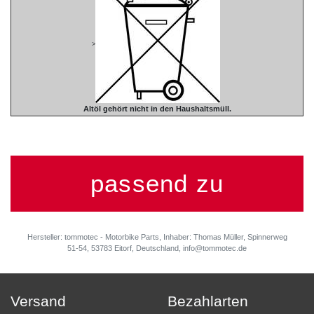
>
Altöl gehört nicht in den Haushaltsmüll.
passend zu
Hersteller: tommotec - Motorbike Parts, Inhaber: Thomas Müller, Spinnerweg
51-54, 53783 Eitorf, Deutschland, info@tommotec.de
Versand
Bezahlarten