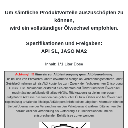
Um sämtliche Produktvorteile auszuschöpfen zu
können,
wird ein vollständiger Ölwechsel empfohlen.
Spezifikationen und Freigaben:
API SL, JASO MA2
Inhalt: 1*1 Liter Dose
Achtung!!!!!
Hinweis zur Altölentsorgung gem. Altölverordnung.
Die bei uns von Endverbrauchern erworbene Menge an Verbrennungsmotoren- oder
Getriebeöl nehmen wir als Altöl kostenlos zum Zweck der fachgerechten Entsorgung
zurück. Die Rücknahme erstreckt sich ebenfalls auf Ölfilter und beim Ölwechsel
regelmässige anfallende ölhaltige Abfälle. Rückgabeort ist die im Impressum
aufgeführte Adresse. Sie können das gebrauchte Öl bzw. Ölfilter und bei Ölwechsel
regelmässig anfallende ölhaltige Abfälle persönlich bei uns abgeben. Alternativ können
Sie bei Übernahme der Versandkosten den Paketversand wählen. Bitte achten Sie
darauf, Altöl bei Versendung als Gefahrengut zu kennzeichnen und die
entsprechenden Behältnisse zu verwenden.