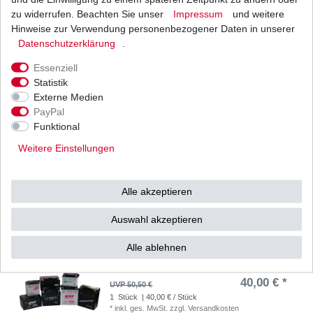
zu widerrufen. Beachten Sie unser
Impressum
und weitere
Batterie aus dem Zubehör YB10L-A2
Auslaufartikel Sonderangebot
Hinweise zur Verwendung personenbezogener Daten in unserer
35,00 € *
Daten­schutz­erklärung
.
UVP 50,41 €
1
Stück
| 35,00 € / Stück
Essenziell
*
inkl. ges. MwSt.
zzgl.
Versandkosten
Statistik
Externe Medien
PayPal
Funktional
Batterie aus dem Zubehör YB12A-A
Auslaufartikel Sonderangebot
Weitere Einstellungen
30,00 € *
1
Stück
| 30,00 € / Stück
*
inkl. ges. MwSt.
zzgl.
Versandkosten
Alle akzeptieren
Auswahl akzeptieren
Alle ablehnen
Batterie aus dem Zubehör YB12AL-A2
Auslaufartikel Sonderangebot
40,00 € *
UVP 50,50 €
1
Stück
| 40,00 € / Stück
*
inkl. ges. MwSt.
zzgl.
Versandkosten