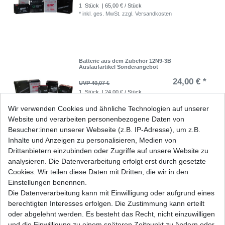
1
Stück
| 65,00 € / Stück
*
inkl. ges. MwSt.
zzgl.
Versandkosten
Batterie aus dem Zubehör 12N9-3B
Auslaufartikel Sonderangebot
24,00 € *
UVP 40,07 €
1
Stück
| 24,00 € / Stück
*
inkl. ges. MwSt.
zzgl.
Versandkosten
Wir verwenden Cookies und ähnliche Technologien auf unserer
Website und verarbeiten personenbezogene Daten von
Besucher:innen unserer Webseite (z.B. IP-Adresse), um z.B.
Inhalte und Anzeigen zu personalisieren, Medien von
Batterie aus dem Zubehör Y50N18L-A
Drittanbietern einzubinden oder Zugriffe auf unsere Website zu
Auslaufartikel Sonderangebot
analysieren. Die Datenverarbeitung erfolgt erst durch gesetzte
58,00 € *
UVP 82,30 €
Cookies. Wir teilen diese Daten mit Dritten, die wir in den
1
Stück
| 58,00 € / Stück
Einstellungen benennen.
*
inkl. ges. MwSt.
zzgl.
Versandkosten
Die Datenverarbeitung kann mit Einwilligung oder aufgrund eines
berechtigten Interesses erfolgen. Die Zustimmung kann erteilt
oder abgelehnt werden. Es besteht das Recht, nicht einzuwilligen
und die Einwilligung zu einem späteren Zeitpunkt zu ändern oder