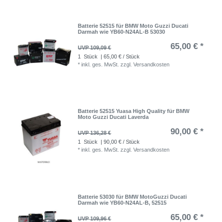
Batterie 52515 für BMW Moto Guzzi Ducati
Darmah wie YB60-N24AL-B 53030
65,00 € *
UVP 109,09 €
1
Stück
| 65,00 € / Stück
*
inkl. ges. MwSt.
zzgl.
Versandkosten
Batterie 52515 Yuasa High Quality für BMW
Moto Guzzi Ducati Laverda
90,00 € *
UVP 136,28 €
1
Stück
| 90,00 € / Stück
*
inkl. ges. MwSt.
zzgl.
Versandkosten
Batterie 53030 für BMW MotoGuzzi Ducati
Darmah wie YB60-N24AL-B, 52515
65,00 € *
UVP 109,96 €