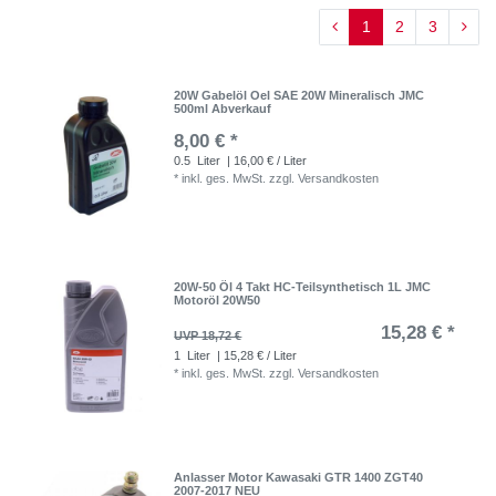
1
2
3
20W Gabelöl Oel SAE 20W Mineralisch JMC
500ml Abverkauf
8,00 € *
0.5
Liter
| 16,00 € / Liter
*
inkl. ges. MwSt.
zzgl.
Versandkosten
20W-50 Öl 4 Takt HC-Teilsynthetisch 1L JMC
Motoröl 20W50
15,28 € *
UVP 18,72 €
1
Liter
| 15,28 € / Liter
*
inkl. ges. MwSt.
zzgl.
Versandkosten
Anlasser Motor Kawasaki GTR 1400 ZGT40
2007-2017 NEU