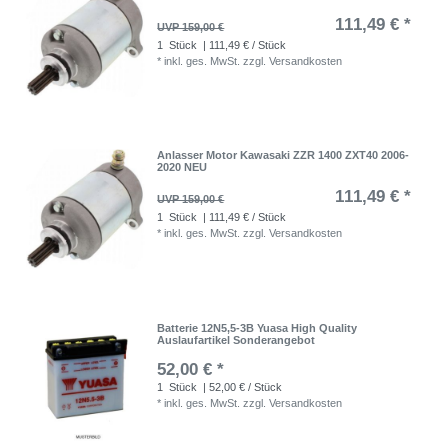
111,49 € *
UVP 159,00 €
1
Stück
| 111,49 € / Stück
*
inkl. ges. MwSt.
zzgl.
Versandkosten
Anlasser Motor Kawasaki ZZR 1400 ZXT40 2006-
2020 NEU
111,49 € *
UVP 159,00 €
1
Stück
| 111,49 € / Stück
*
inkl. ges. MwSt.
zzgl.
Versandkosten
Batterie 12N5,5-3B Yuasa High Quality
Auslaufartikel Sonderangebot
52,00 € *
1
Stück
| 52,00 € / Stück
*
inkl. ges. MwSt.
zzgl.
Versandkosten