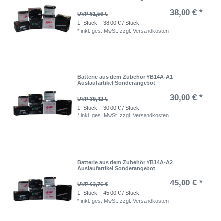
38,00 € *
UVP 61,56 €
1
Stück
| 38,00 € / Stück
*
inkl. ges. MwSt.
zzgl.
Versandkosten
Batterie aus dem Zubehör YB14A-A1
Auslaufartikel Sonderangebot
30,00 € *
UVP 39,42 €
1
Stück
| 30,00 € / Stück
*
inkl. ges. MwSt.
zzgl.
Versandkosten
Batterie aus dem Zubehör YB14A-A2
Auslaufartikel Sonderangebot
45,00 € *
UVP 63,76 €
1
Stück
| 45,00 € / Stück
*
inkl. ges. MwSt.
zzgl.
Versandkosten