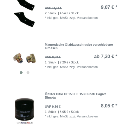
9,07 € *
UVP 11,11 €
2
Stück
| 4,54 € / Stück
*
inkl. ges. MwSt.
zzgl.
Versandkosten
Magnetische Ölablassschraube verschiedene
Grössen
ab 7,20 € *
UVP 8,82 €
1
Stück
| 7,20 € / Stück
*
inkl. ges. MwSt.
zzgl.
Versandkosten
Ölfilter Hiflo HF153 HF 153 Ducati Cagiva
Bimota
8,05 € *
UVP 9,86 €
1
Stück
| 8,05 € / Stück
*
inkl. ges. MwSt.
zzgl.
Versandkosten