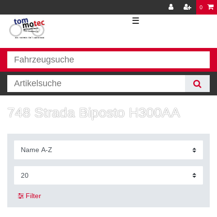
0
☰
748 Strada Biposto H300AA
Filter