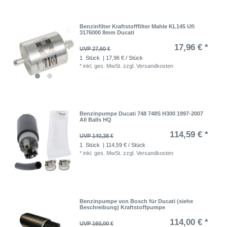
Benzinfilter Kraftstofffilter Mahle KL145 Ufi
3176000 8mm Ducati
17,96 € *
UVP 27,60 €
1
Stück
| 17,96 € / Stück
*
inkl. ges. MwSt.
zzgl.
Versandkosten
Benzinpumpe Ducati 748 748S H300 1997-2007
All Balls HQ
114,59 € *
UVP 140,38 €
1
Stück
| 114,59 € / Stück
*
inkl. ges. MwSt.
zzgl.
Versandkosten
Benzinpumpe von Bosch für Ducati (siehe
Beschreibung) Kraftstoffpumpe
114,00 € *
UVP 160,00 €