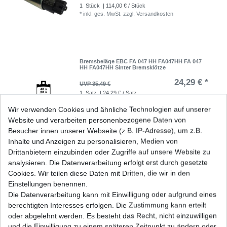
1
Stück
| 114,00 € / Stück
*
inkl. ges. MwSt.
zzgl.
Versandkosten
Bremsbeläge EBC FA 047 HH FA047HH FA 047
HH FA047HH Sinter Bremsklötze
24,29 € *
UVP 35,49 €
1
Satz
| 24,29 € / Satz
*
inkl. ges. MwSt.
zzgl.
Versandkosten
Wir verwenden Cookies und ähnliche Technologien auf unserer
Website und verarbeiten personenbezogene Daten von
Besucher:innen unserer Webseite (z.B. IP-Adresse), um z.B.
Inhalte und Anzeigen zu personalisieren, Medien von
Bremsbeläge EBC FA 244 FA244 Bremsklötze
Drittanbietern einzubinden oder Zugriffe auf unsere Website zu
vorne mehrere Ausführungen
analysieren. Die Datenverarbeitung erfolgt erst durch gesetzte
ab 22,64 € *
UVP 33,08 €
Cookies. Wir teilen diese Daten mit Dritten, die wir in den
*
inkl. ges. MwSt.
zzgl.
Versandkosten
Einstellungen benennen.
Die Datenverarbeitung kann mit Einwilligung oder aufgrund eines
berechtigten Interesses erfolgen. Die Zustimmung kann erteilt
oder abgelehnt werden. Es besteht das Recht, nicht einzuwilligen
und die Einwilligung zu einem späteren Zeitpunkt zu ändern oder