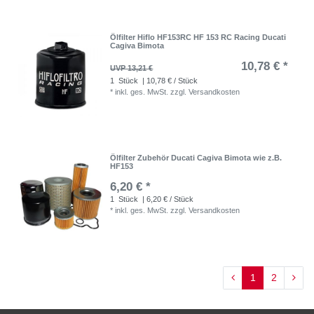
Ölfilter Hiflo HF153RC HF 153 RC Racing Ducati
Cagiva Bimota
10,78 € *
UVP 13,21 €
1
Stück
| 10,78 € / Stück
*
inkl. ges. MwSt.
zzgl.
Versandkosten
Ölfilter Zubehör Ducati Cagiva Bimota wie z.B.
HF153
6,20 € *
1
Stück
| 6,20 € / Stück
*
inkl. ges. MwSt.
zzgl.
Versandkosten
1
2