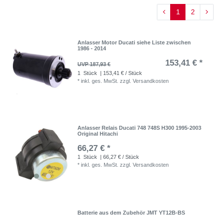
1
2
Anlasser Motor Ducati siehe Liste zwischen
1986 - 2014
153,41 € *
UVP 187,93 €
1
Stück
| 153,41 € / Stück
*
inkl. ges. MwSt.
zzgl.
Versandkosten
Anlasser Relais Ducati 748 748S H300 1995-2003
Original Hitachi
66,27 € *
1
Stück
| 66,27 € / Stück
*
inkl. ges. MwSt.
zzgl.
Versandkosten
Batterie aus dem Zubehör JMT YT12B-BS