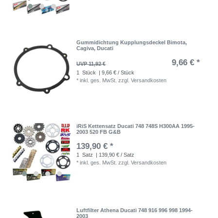
Gummidichtung Kupplungsdeckel Bimota,
Cagiva, Ducati
9,66 € *
UVP 11,92 €
1
Stück
| 9,66 € / Stück
*
inkl. ges. MwSt.
zzgl.
Versandkosten
iRiS Kettensatz Ducati 748 748S H300AA 1995-
2003 520 FB G&B
139,90 € *
1
Satz
| 139,90 € / Satz
*
inkl. ges. MwSt.
zzgl.
Versandkosten
Luftfilter Athena Ducati 748 916 996 998 1994-
2003