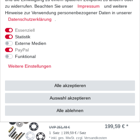
zu widerrufen. Beachten Sie unser
Impressum
und weitere
Bremsbeläge EBC FA 322/4 HH FA322/4HH
Sinter Bremsklötze vorne
Hinweise zur Verwendung personenbezogener Daten in unserer
44,24 € *
Daten­schutz­erklärung
.
UVP 64,63 €
1
Satz
| 44,24 € / Satz
Essenziell
*
inkl. ges. MwSt.
zzgl.
Versandkosten
Statistik
Externe Medien
PayPal
Funktional
DID Kettensatz Ducati 748 748S H300 1995-2003
520 VX verstärkt B&S
Weitere Einstellungen
173,60 € *
UVP 218,73 €
1
Satz
| 173,60 € / Satz
*
inkl. ges. MwSt.
zzgl.
Versandkosten
Alle akzeptieren
Auswahl akzeptieren
Alle ablehnen
DID Kettensatz Ducati 748 748S H300 1995-2003
520 ZVMX s-verstärkt B&S
199,59 € *
UVP 251,48 €
1
Satz
| 199,59 € / Satz
*
inkl. ges. MwSt.
zzgl.
Versandkosten