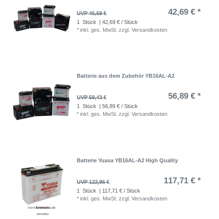
42,69 € *
UVP 46,69 €
1
Stück
| 42,69 € / Stück
*
inkl. ges. MwSt.
zzgl.
Versandkosten
Batterie aus dem Zubehör YB16AL-A2
56,89 € *
UVP 59,43 €
1
Stück
| 56,89 € / Stück
*
inkl. ges. MwSt.
zzgl.
Versandkosten
Batterie Yuasa YB16AL-A2 High Quality
117,71 € *
UVP 122,96 €
1
Stück
| 117,71 € / Stück
*
inkl. ges. MwSt.
zzgl.
Versandkosten