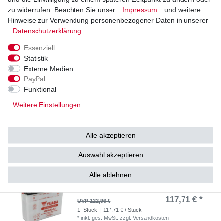
zu widerrufen. Beachten Sie unser
Impressum
und weitere
Batterie Yuasa YB14L-A2 High Quality
Hinweise zur Verwendung personenbezogener Daten in unserer
85,97 € *
Daten­schutz­erklärung
.
UVP 89,81 €
1
Stück
| 85,97 € / Stück
Essenziell
*
inkl. ges. MwSt.
zzgl.
Versandkosten
Statistik
Externe Medien
PayPal
Funktional
Batterie Yuasa YB16-B High Quality
Weitere Einstellungen
80,00 € *
UVP 105,00 €
1
Stück
| 80,00 € / Stück
*
inkl. ges. MwSt.
zzgl.
Versandkosten
Alle akzeptieren
Auswahl akzeptieren
Alle ablehnen
Batterie Yuasa YB16AL-A2 High Quality
117,71 € *
UVP 122,96 €
1
Stück
| 117,71 € / Stück
*
inkl. ges. MwSt.
zzgl.
Versandkosten