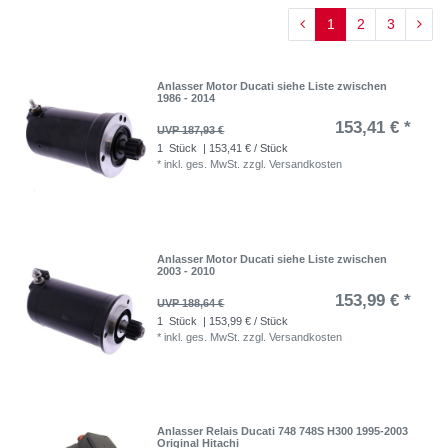
1
2
3
Anlasser Motor Ducati siehe Liste zwischen
1986 - 2014
153,41 € *
UVP 187,93 €
1
Stück
| 153,41 € / Stück
*
inkl. ges. MwSt.
zzgl.
Versandkosten
Anlasser Motor Ducati siehe Liste zwischen
2003 - 2010
153,99 € *
UVP 188,64 €
1
Stück
| 153,99 € / Stück
*
inkl. ges. MwSt.
zzgl.
Versandkosten
Anlasser Relais Ducati 748 748S H300 1995-2003
Original Hitachi