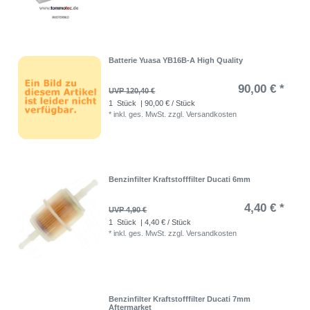
Batterie Yuasa YB16B-A High Quality
90,00 € *
UVP 120,40 €
1
Stück
| 90,00 € / Stück
*
inkl. ges. MwSt.
zzgl.
Versandkosten
Benzinfilter Kraftstofffilter Ducati 6mm
4,40 € *
UVP 4,90 €
1
Stück
| 4,40 € / Stück
*
inkl. ges. MwSt.
zzgl.
Versandkosten
Benzinfilter Kraftstofffilter Ducati 7mm
Aftermarket