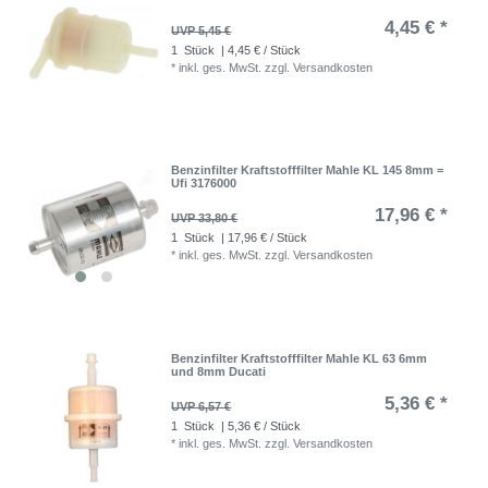
4,45 € *
UVP 5,45 €
1
Stück
| 4,45 € / Stück
*
inkl. ges. MwSt.
zzgl.
Versandkosten
Benzinfilter Kraftstofffilter Mahle KL 145 8mm =
Ufi 3176000
17,96 € *
UVP 33,80 €
1
Stück
| 17,96 € / Stück
*
inkl. ges. MwSt.
zzgl.
Versandkosten
Benzinfilter Kraftstofffilter Mahle KL 63 6mm
und 8mm Ducati
5,36 € *
UVP 6,57 €
1
Stück
| 5,36 € / Stück
*
inkl. ges. MwSt.
zzgl.
Versandkosten