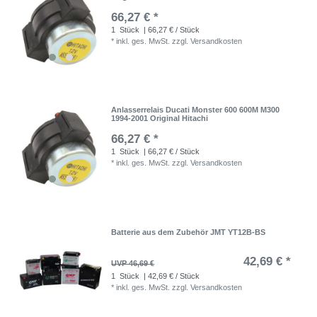
66,27 € *
1
Stück
| 66,27 € / Stück
*
inkl. ges. MwSt.
zzgl.
Versandkosten
Anlasserrelais Ducati Monster 600 600M M300
1994-2001 Original Hitachi
66,27 € *
1
Stück
| 66,27 € / Stück
*
inkl. ges. MwSt.
zzgl.
Versandkosten
Batterie aus dem Zubehör JMT YT12B-BS
42,69 € *
UVP 46,69 €
1
Stück
| 42,69 € / Stück
*
inkl. ges. MwSt.
zzgl.
Versandkosten