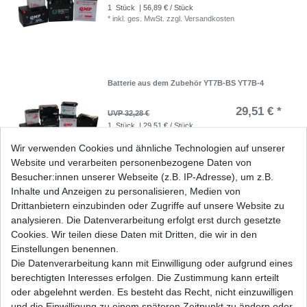
1
Stück
| 56,89 € / Stück
*
inkl. ges. MwSt.
zzgl.
Versandkosten
Batterie aus dem Zubehör YT7B-BS YT7B-4
29,51 € *
UVP 32,28 €
1
Stück
| 29,51 € / Stück
*
inkl. ges. MwSt.
zzgl.
Versandkosten
Wir verwenden Cookies und ähnliche Technologien auf unserer
Website und verarbeiten personenbezogene Daten von
Besucher:innen unserer Webseite (z.B. IP-Adresse), um z.B.
Inhalte und Anzeigen zu personalisieren, Medien von
Batterie YTX14H-BS Buell Cagiva Ducati Gilera
Drittanbietern einzubinden oder Zugriffe auf unsere Website zu
Harley Husqvarna Hyosung
analysieren. Die Datenverarbeitung erfolgt erst durch gesetzte
69,33 € *
UVP 75,83 €
Cookies. Wir teilen diese Daten mit Dritten, die wir in den
1
Stück
| 69,33 € / Stück
Einstellungen benennen.
*
inkl. ges. MwSt.
zzgl.
Versandkosten
Die Datenverarbeitung kann mit Einwilligung oder aufgrund eines
berechtigten Interesses erfolgen. Die Zustimmung kann erteilt
oder abgelehnt werden. Es besteht das Recht, nicht einzuwilligen
und die Einwilligung zu einem späteren Zeitpunkt zu ändern oder