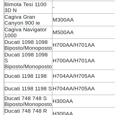
Bimota Tesi 1100
-
3D N
Cagiva Gran
M300AA
Canyon 900 ie
Cagiva Navigator
M500AA
1000
Ducati 1098 1098
H700AA/H701AA
Biposto/Monoposto
Ducati 1098 1098
S
H700AA/H701AA
Biposto/Monoposto
Ducati 1198 1198
H704AA/H705AA
Ducati 1198 1198 S
H704AA/H705AA
Ducati 748 748 S
H300AA
Biposto/Monoposto
Ducati 748 748 R
H300AA