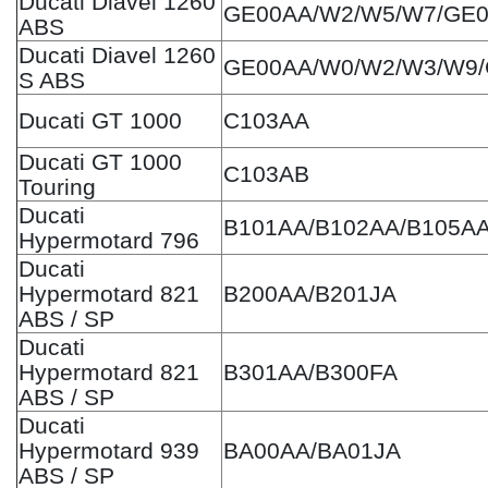
Ducati Diavel 1260
GE00AA/W2/W5/W7/GE
ABS
Ducati Diavel 1260
GE00AA/W0/W2/W3/W9
S ABS
Ducati GT 1000
C103AA
Ducati GT 1000
C103AB
Touring
Ducati
B101AA/B102AA/B105A
Hypermotard 796
Ducati
Hypermotard 821
B200AA/B201JA
ABS / SP
Ducati
Hypermotard 821
B301AA/B300FA
ABS / SP
Ducati
Hypermotard 939
BA00AA/BA01JA
ABS / SP