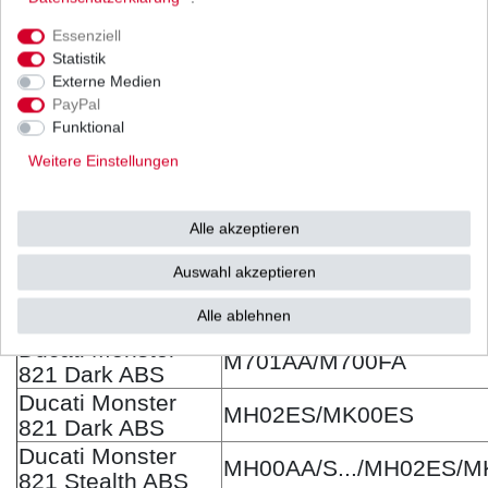
800 S2R / Dark
Ducati Monster
Essenziell
M604AA/M605JA
821 ABS
Statistik
Ducati Monster
Externe Medien
M701AA/M700FA
821 ABS
PayPal
Funktional
Ducati Monster
MG35AA/MC00AA
821 ABS
Weitere Einstellungen
Ducati Monster
MH00AA/MK35AA/MH00
821 ABS
Alle akzeptieren
Ducati Monster
MH00AA/S.../MH02ES/
821 ABS
Auswahl akzeptieren
Ducati Monster
M604AA/M605JA
Alle ablehnen
821 Dark ABS
Ducati Monster
M701AA/M700FA
821 Dark ABS
Ducati Monster
MH02ES/MK00ES
821 Dark ABS
Ducati Monster
MH00AA/S.../MH02ES/
821 Stealth ABS