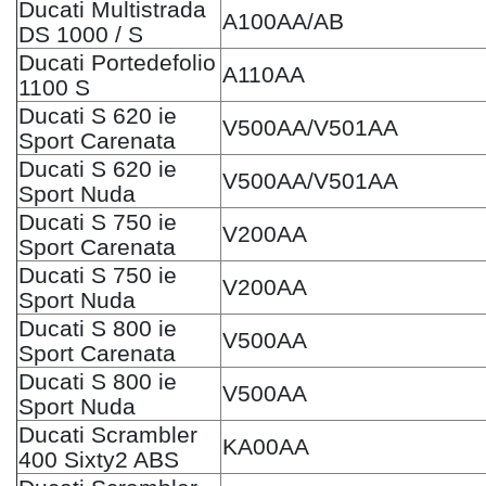
Ducati Multistrada
A100AA/AB
DS 1000 / S
Ducati Portedefolio
A110AA
1100 S
Ducati S 620 ie
V500AA/V501AA
Sport Carenata
Ducati S 620 ie
V500AA/V501AA
Sport Nuda
Ducati S 750 ie
V200AA
Sport Carenata
Ducati S 750 ie
V200AA
Sport Nuda
Ducati S 800 ie
V500AA
Sport Carenata
Ducati S 800 ie
V500AA
Sport Nuda
Ducati Scrambler
KA00AA
400 Sixty2 ABS