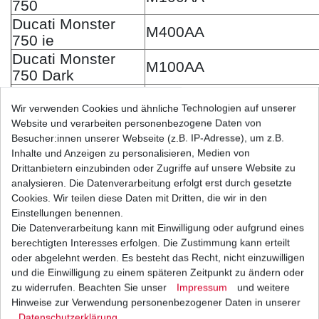
750
Ducati Monster
M400AA
750 ie
Ducati Monster
M100AA
750 Dark
Ducati Monster
M400AA
750 ie Dark
Wir verwenden Cookies und ähnliche Technologien auf unserer
Website und verarbeiten personenbezogene Daten von
Ducati Monster
M100AA
Besucher:innen unserer Webseite (z.B. IP-Adresse), um z.B.
750 Metallic
Inhalte und Anzeigen zu personalisieren, Medien von
Ducati Monster
Drittanbietern einzubinden oder Zugriffe auf unsere Website zu
M506AA/M507AA/M508
796
analysieren. Die Datenverarbeitung erfolgt erst durch gesetzte
Ducati Monster
Cookies. Wir teilen diese Daten mit Dritten, die wir in den
M500AB/M503AB/M506A
796 ABS
Einstellungen benennen.
Die Datenverarbeitung kann mit Einwilligung oder aufgrund eines
Ducati Monster
ME35AA/MD00AA
berechtigten Interesses erfolgen. Die Zustimmung kann erteilt
797 ABS
oder abgelehnt werden. Es besteht das Recht, nicht einzuwilligen
Ducati Monster
und die Einwilligung zu einem späteren Zeitpunkt zu ändern oder
M400AA/M406AA
800 ie / S / Dark
zu widerrufen. Beachten Sie unser
Impressum
und weitere
Ducati Monster
Hinweise zur Verwendung personenbezogener Daten in unserer
M414AA/M415AA/M421
Daten­schutz­erklärung
.