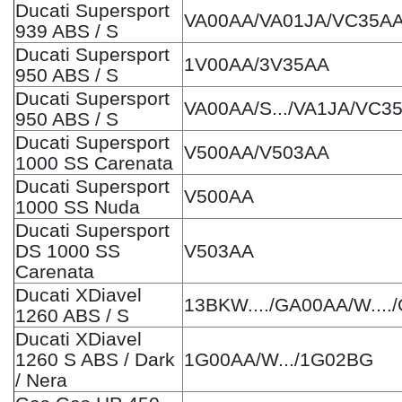
Ducati Supersport
VA00AA/VA01JA/VC35A
939 ABS / S
Ducati Supersport
1V00AA/3V35AA
950 ABS / S
Ducati Supersport
VA00AA/S.../VA1JA/VC3
950 ABS / S
Ducati Supersport
V500AA/V503AA
1000 SS Carenata
Ducati Supersport
V500AA
1000 SS Nuda
Ducati Supersport
DS 1000 SS
V503AA
Carenata
Ducati XDiavel
13BKW..../GA00AA/W...
1260 ABS / S
Ducati XDiavel
1260 S ABS / Dark
1G00AA/W.../1G02BG
/ Nera