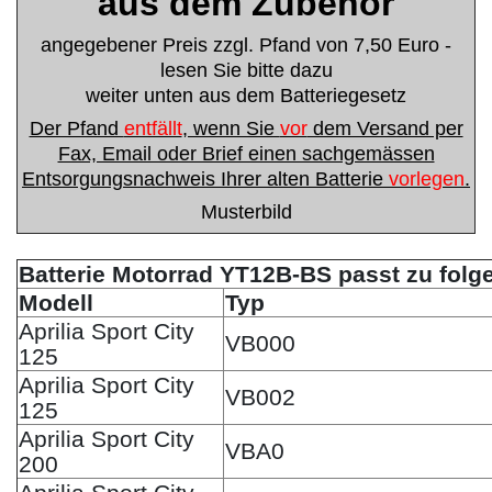
aus dem Zubehör
angegebener Preis zzgl. Pfand von 7,50 Euro -
lesen Sie bitte dazu
weiter unten aus dem Batteriegesetz
Der Pfand
entfällt
, wenn Sie
vor
dem Versand per
Fax, Email oder Brief einen sachgemässen
Entsorgungsnachweis Ihrer alten Batterie
vorlegen
.
Musterbild
Batterie Motorrad YT12B-BS passt zu fol
Modell
Typ
Aprilia Sport City
VB000
125
Aprilia Sport City
VB002
125
Aprilia Sport City
VBA0
200