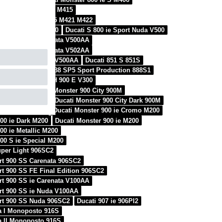
800 S2R Dark M414 M415
 800 S2R M414 M415 M421 M422
Sport Carenata V500
Ducati S 800 ie Sport Nuda V500
rt 800 SS ie Carenata V500AA
rt 800 SS ie Carenata V502AA
rt 800 SS ie Nuda V500AA
Ducati 851 S 851S
a 851S3
Ducati 888 SP5 Sport Production 888S1
a 888S
Ducati MH 900 E V300
900 900M
Ducati Monster 900 City 900M
900 Cromo 900M
Ducati Monster 900 City Dark 900M
00 ie City M200
Ducati Monster 900 ie Cromo M200
00 ie Dark M200
Ducati Monster 900 ie M200
00 ie Metallic M200
00 S ie Special M200
uper Light 906SC2
rt 900 SS Carenata 906SC2
rt 900 SS FE Final Edition 906SC2
rt 900 SS ie Carenata V100AA
rt 900 SS ie Nuda V100AA
rt 900 SS Nuda 906SC2
Ducati 907 ie 906PI2
a I Monoposto 916S
a II Monoposto 916S