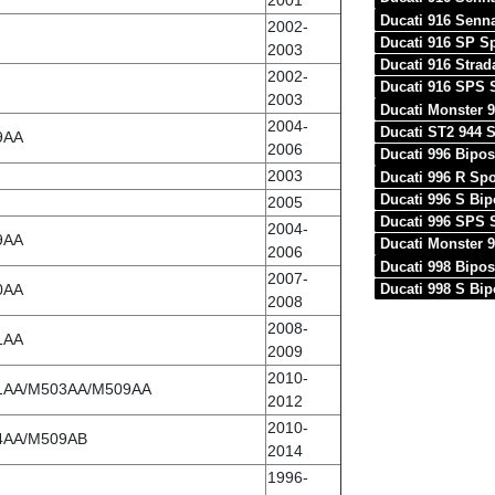
2001
Ducati 916 Senn
2002-
Ducati 916 SP S
2003
Ducati 916 Stra
2002-
Ducati 916 SPS 
2003
Ducati Monster 
2004-
Ducati ST2 944 
9AA
2006
Ducati 996 Bip
2003
Ducati 996 R Sp
Ducati 996 S Bi
2005
Ducati 996 SPS 
2004-
9AA
Ducati Monster 
2006
Ducati 998 Bip
2007-
Ducati 998 S Bi
0AA
2008
2008-
1AA
2009
2010-
1AA/M503AA/M509AA
2012
2010-
4AA/M509AB
2014
1996-