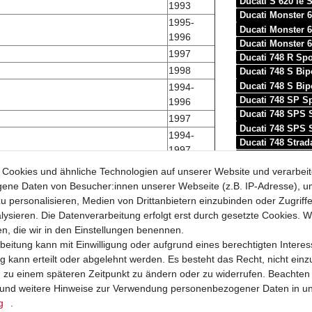
Ducati S 620 ie
1993
Ducati Monster 
1995-
Ducati Monster 
1996
Ducati Monster 
1997
Ducati 748 R Sp
1998
Ducati 748 S Bi
Ducati 748 S Bi
1994-
Ducati 748 SP S
1996
Ducati 748 SPS 
1997
Ducati 748 SPS 
1994-
Ducati 748 Strad
1997
Ducati Monster 
1998
Ducati Monster 7
Cookies und ähnliche Technologien auf unserer Website und verarbei
1997-
Ducati Monster 7
ne Daten von Besucher:innen unserer Webseite (z.B. IP-Adresse), um
1998
Ducati S 750 ie
u personalisieren, Medien von Drittanbietern einzubinden oder Zugriff
Ducati S 750 ie
2001
ysieren. Die Datenverarbeitung erfolgt erst durch gesetzte Cookies. Wi
Ducati Superspo
en, die wir in den Einstellungen benennen.
1999-
Ducati Superspo
beitung kann mit Einwilligung oder aufgrund eines berechtigten Interes
2001
Ducati Superspo
 kann erteilt oder abgelehnt werden. Es besteht das Recht, nicht einz
1999-
Ducati Superspo
ng zu einem späteren Zeitpunkt zu ändern oder zu widerrufen. Beachten
2000
Ducati Hypermo
und weitere Hinweise zur Verwendung personenbezogener Daten in u
2001-
Ducati Monster 
g
.
2002
Ducati Monster 