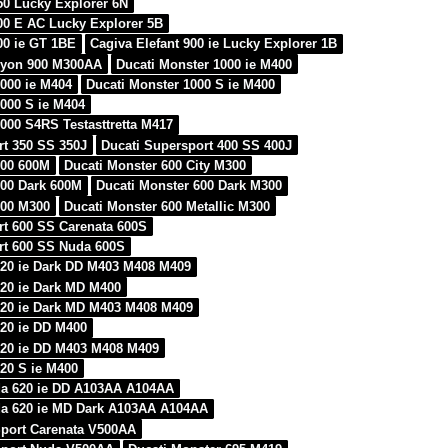
50 Lucky Explorer 6N
900 E AC Lucky Explorer 5B
00 ie GT 1BE
Cagiva Elefant 900 ie Lucky Explorer 1B
nyon 900 M300AA
Ducati Monster 1000 ie M400
1000 ie M404
Ducati Monster 1000 S ie M400
1000 S ie M404
000 S4RS Testasttretta M417
rt 350 SS 350J
Ducati Supersport 400 SS 400J
600 600M
Ducati Monster 600 City M300
600 Dark 600M
Ducati Monster 600 Dark M300
600 M300
Ducati Monster 600 Metallic M300
rt 600 SS Carenata 600S
rt 600 SS Nuda 600S
620 ie Dark DD M403 M408 M409
620 ie Dark MD M400
620 ie Dark MD M403 M408 M409
620 ie DD M400
620 ie DD M403 M408 M409
620 S ie M400
ada 620 ie DD A103AA A104AA
ada 620 ie MD Dark A103AA A104AA
 Sport Carenata V500AA