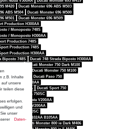
 Sport Nuda V500AA
Ducati Monster 695 M419
695 M420
Ducati Monster 696 ABS M503
696 ABS M504
Ducati Monster 696 M500
696 M501
Ducati Monster 696 M509
ort Production H300AA
posto / Monoposto 748S
posto / Monoposto H300AA
port Production 748S
Sport Production 748S
Sport Production H300AA
a Biposto 748S
Ducati 748 Strada Biposto H300AA
750 City M100
Ducati Monster 750 Dark M100
50 ie Dark M400
Ducati Monster 750 M100
ten
50 Metallic M100
Ducati Paso 750
 z.B. Inhalte
 Sport Carenata V200AA
e auf unsere
 Sport Nuda V200AA
Ducati Sport 750
r teilen diese
rt 750 SS Carenata 750SC
rt 750 SS ie Carenata V200AA
ses erfolgen.
rt 750 SS ie Nuda V200AA
uwilligen und
rt 750 SS Nuda 750SC
 Sie unser
tard 796 B101AA B102AA B105AA
nserer
Daten­
796 ABS M5
Ducati Monster 800 ie Dark M406
800 ie M406
Ducati Monster 800 ie S M406