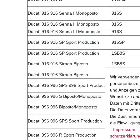
Ducati 916 916 Senna I Monoposto
916S
Ducati 916 916 Senna II Monoposto
916S
Ducati 916 916 Senna III Monoposto
916S
Ducati 916 916 SP Sport Production
916SP
Ducati 916 916 SP Sport Production
1SB8S
Ducati 916 916 Strada Biposto
1SB8S
Ducati 916 916 Strada Biposto
916S
Wir verwenden 
personenbezoge
Ducati 916 996 SPS 996 Sport Production
H100AA
und Anzeigen z
Ducati 996 996 S Biposto/Monoposto
H100AA
Website zu anal
Daten mit Dritt
Ducati 996 996 Biposto/Monoposto
H200AA/AC
Die Datenverar
Die Zustimmung
Ducati 996 996 SPS Sport Production
H100AA
die Einwilligu
Impressum
Ducati 996 996 R Sport Production
H200AA
schutz­erklärun