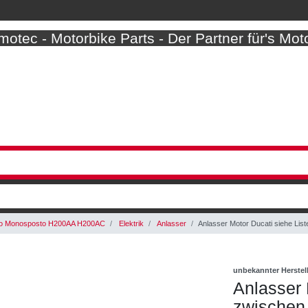
otec - Motorbike Parts - Der Partner für's Mot
to Monosposto H200AA H200AC
Elektrik
Anlasser
Anlasser Motor Ducati siehe Lis
unbekannter Herstel
Anlasser 
zwischen