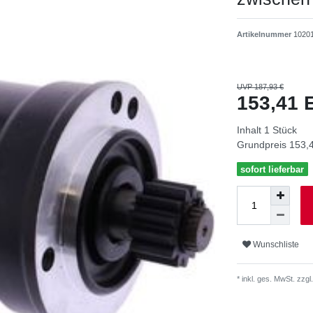
Artikelnummer
1020
UVP 187,93 €
153,41
Inhalt
1
Stück
Grundpreis
153,4
sofort lieferbar
Wunschliste
* inkl. ges. MwSt. zzgl.