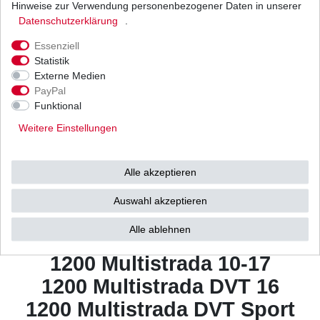
Hinweise zur Verwendung personenbezogener Daten in unserer
1198 Diavel 11-17
Daten­schutz­erklärung
.
1198 Diavel AMG 12
Essenziell
1198 Diavel Carbon 11-17
Statistik
1198 Diavel Cromo 12-14
Externe Medien
PayPal
1198 Diavel Dark 13-14
Funktional
1198 Diavel Strada 13-15
Weitere Einstellungen
1198 Diavel Titamium 16
1200 Monster 14-18
Alle akzeptieren
1200 Monster S 14-18
Auswahl akzeptieren
1200 Monster S Stripe 16-17
Alle ablehnen
1200 Monster R 16-17
1200 Multistrada 10-17
1200 Multistrada DVT 16
1200 Multistrada DVT Sport