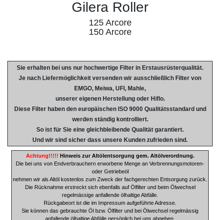
Gilera Roller
125 Arcore
150 Arcore
Sie erhalten bei uns nur hochwertige Filter in Erstausrüsterqualität.
Je nach Liefermöglichkeit versenden wir ausschließlich Filter von
EMGO, Meiwa, UFI, Mahle,
unserer eigenen Herstellung oder Hiflo.
Diese Filter haben den europäischen ISO 9000 Qualitätsstandard und
werden ständig kontrolliert.
So ist für Sie eine gleichbleibende Qualität garantiert.
Und wir sind sicher dass unsere Kunden zufrieden sind.
Achtung!!!!!
Hinweis zur Altölentsorgung gem. Altölverordnung.
Die bei uns von Endverbrauchern erworbene Menge an Verbrennungsmotoren-
oder Getriebeöl
nehmen wir als Altöl kostenlos zum Zweck der fachgerechten Entsorgung zurück.
Die Rücknahme erstreckt sich ebenfalls auf Ölfilter und beim Ölwechsel
regelmässige anfallende ölhaltige Abfälle.
Rückgabeort ist die im Impressum aufgeführte Adresse.
Sie können das gebrauchte Öl bzw. Ölfilter und bei Ölwechsel regelmässig
anfallende ölhaltige Abfälle persönlich bei uns abgeben.