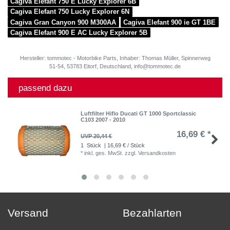
Cagiva Elefant 750 E Lucky Explorer 6B
Cagiva Elefant 750 Lucky Explorer 6N
Cagiva Gran Canyon 900 M300AA
Cagiva Elefant 900 ie GT 1BE
Cagiva Elefant 900 E AC Lucky Explorer 5B
Hersteller: tommotec - Motorbike Parts, Inhaber: Thomas Müller, Spinnerweg
51-54, 53783 Eitorf, Deutschland, info@tommotec.de
passend dazu
Luftfilter Hiflo Ducati GT 1000 Sportclassic
C103 2007 - 2010
16,69 € *
UVP 20,44 €
1
Stück
| 16,69 € / Stück
*
inkl. ges. MwSt.
zzgl.
Versandkosten
Versand
Bezahlarten