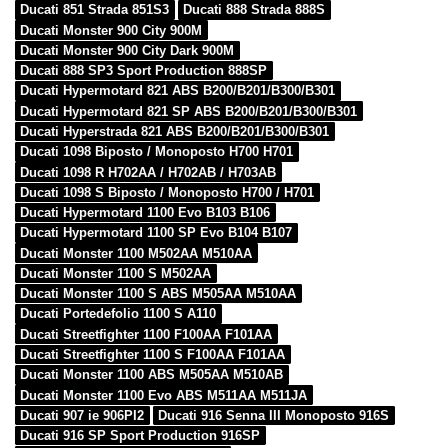
Ducati 851 Strada 851S3
Ducati 888 Strada 888S
Ducati Monster 900 City 900M
Ducati Monster 900 City Dark 900M
Ducati 888 SP3 Sport Production 888SP
Ducati Hypermotard 821 ABS B200/B201/B300/B301
Ducati Hypermotard 821 SP ABS B200/B201/B300/B301
Ducati Hyperstrada 821 ABS B200/B201/B300/B301
Ducati 1098 Biposto / Monoposto H700 H701
Ducati 1098 R H702AA / H702AB / H703AB
Ducati 1098 S Biposto / Monoposto H700 / H701
Ducati Hypermotard 1100 Evo B103 B106
Ducati Hypermotard 1100 SP Evo B104 B107
Ducati Monster 1100 M502AA M510AA
Ducati Monster 1100 S M502AA
Ducati Monster 1100 S ABS M505AA M510AA
Ducati Portedefolio 1100 S A110
Ducati Streetfighter 1100 F100AA F101AA
Ducati Streetfighter 1100 S F100AA F101AA
Ducati Monster 1100 ABS M505AA M510AB
Ducati Monster 1100 Evo ABS M511AA M511JA
Ducati 907 ie 906PI2
Ducati 916 Senna III Monoposto 916S
Ducati 916 SP Sport Production 916SP