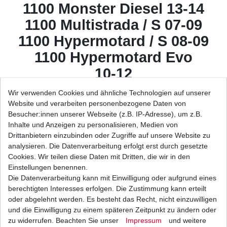
1100 Monster Diesel 13-14
1100 Multistrada / S 07-09
1100 Hypermotard / S 08-09
1100 Hypermotard Evo
10-12
1100 Hypermotard SP Evo
Wir verwenden Cookies und ähnliche Technologien auf unserer
10-12
Website und verarbeiten personenbezogene Daten von
Besucher:innen unserer Webseite (z.B. IP-Adresse), um z.B.
1100 Scambler 18
Inhalte und Anzeigen zu personalisieren, Medien von
1198 09-10
Drittanbietern einzubinden oder Zugriffe auf unsere Website zu
analysieren. Die Datenverarbeitung erfolgt erst durch gesetzte
1198 R 09
Cookies. Wir teilen diese Daten mit Dritten, die wir in den
1198 R Corse SE 10
Einstellungen benennen.
Die Datenverarbeitung kann mit Einwilligung oder aufgrund eines
1198 S 09-10
berechtigten Interesses erfolgen. Die Zustimmung kann erteilt
1198 S Corse SE 10
oder abgelehnt werden. Es besteht das Recht, nicht einzuwilligen
und die Einwilligung zu einem späteren Zeitpunkt zu ändern oder
1198 SP 11
zu widerrufen. Beachten Sie unser
Impressum
und weitere