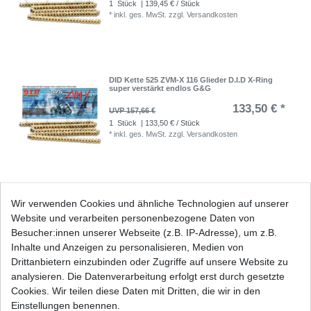
1
Stück
| 139,45 € / Stück
*
inkl. ges. MwSt.
zzgl.
Versandkosten
DID Kette 525 ZVM-X 116 Glieder D.I.D X-Ring
super verstärkt endlos G&G
133,50 € *
UVP 157,66 €
1
Stück
| 133,50 € / Stück
*
inkl. ges. MwSt.
zzgl.
Versandkosten
DID Kette 525 ZVM-X 118 Glieder D.I.D X-Ring
Wir verwenden Cookies und ähnliche Technologien auf unserer
super verstärkt endlos G&G
Website und verarbeiten personenbezogene Daten von
135,80 € *
UVP 160,38 €
Besucher:innen unserer Webseite (z.B. IP-Adresse), um z.B.
1
Stück
| 135,80 € / Stück
Inhalte und Anzeigen zu personalisieren, Medien von
*
inkl. ges. MwSt.
zzgl.
Versandkosten
Drittanbietern einzubinden oder Zugriffe auf unsere Website zu
analysieren. Die Datenverarbeitung erfolgt erst durch gesetzte
Cookies. Wir teilen diese Daten mit Dritten, die wir in den
Einstellungen benennen.