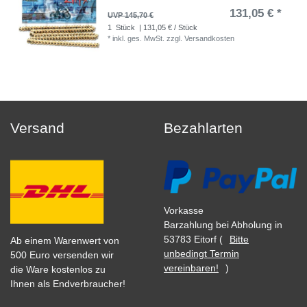
131,05 € *
UVP 145,70 €
1
Stück
| 131,05 € / Stück
*
inkl. ges. MwSt.
zzgl.
Versandkosten
Versand
Bezahlarten
Vorkasse
Barzahlung bei Abholung in
53783 Eitorf (
Bitte
Ab einem Warenwert von
unbedingt Termin
500 Euro versenden wir
vereinbaren!
)
die Ware kostenlos zu
Ihnen als Endverbraucher!