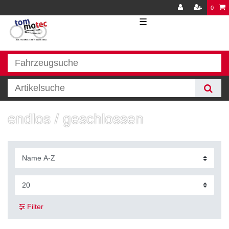
0
☰
endlos / geschlossen
Filter