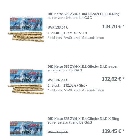
DID Kette 525 ZVM-X 104 Glieder D.I.D X-Ring
super verstärkt endlos G&G
119,70 € *
UVP 138,04 €
1
Stück
| 119,70 € / Stück
*
inkl. ges. MwSt.
zzgl.
Versandkosten
DID Kette 525 ZVM-X 112 Glieder D.I.D super
verstärkt endlos G&G
132,62 € *
UVP 147,44 €
1
Stück
| 132,62 € / Stück
*
inkl. ges. MwSt.
zzgl.
Versandkosten
DID Kette 525 ZVM-X 114 Glieder D.I.D X-Ring
super verstärkt endlos G&G
139,45 € *
UVP 155,04 €