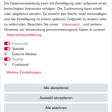
Die Datenverarbeitung kann mit Einwilligung oder aufgrund eines
DID Kette 525 ZVM-X 120 Glieder D.I.D X-Ring
super verstärkt endlos G&G
berechtigten Interesses erfolgen. Die Zustimmung kann erteilt
138,10 € *
oder abgelehnt werden. Es besteht das Recht, nicht einzuwilligen
UVP 163,10 €
und die Einwilligung zu einem späteren Zeitpunkt zu ändern oder
1
Stück
| 138,10 € / Stück
*
inkl. ges. MwSt.
zzgl.
Versandkosten
zu widerrufen. Beachten Sie unser
Impressum
und weitere
Hinweise zur Verwendung personenbezogener Daten in unserer
Daten­schutz­erklärung
.
Essenziell
DID Kette 525 ZVM-X 122 Glieder D.I.D X-Ring
Statistik
super verstärkt endlos G&G
Externe Medien
159,80 € *
UVP 177,66 €
PayPal
1
Stück
| 159,80 € / Stück
Funktional
*
inkl. ges. MwSt.
zzgl.
Versandkosten
Weitere Einstellungen
Alle akzeptieren
DID Kette 525 ZVM-X 124 Glieder D.I.D X-Ring
super verstärkt endlos G&G
Auswahl akzeptieren
142,70 € *
1
Stück
| 142,70 € / Stück
Alle ablehnen
*
inkl. ges. MwSt.
zzgl.
Versandkosten