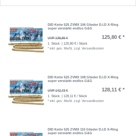
DID Kette 525 ZVMX 106 Glieder D.I.D X-Ring
super verstärkt endlos G&G
125,80 € *
UVP 139,86 €
1
Stück
| 125,80 € / Stück
*
inkl. ges. MwSt.
zzgl.
Versandkosten
DID Kette 525 ZVMX 108 Glieder D.I.D X-Ring
super verstärkt endlos G&G
128,11 € *
UVP 142,43 €
1
Stück
| 128,11 € / Stück
*
inkl. ges. MwSt.
zzgl.
Versandkosten
DID Kette 525 ZVMX 110 Glieder D.I.D X-Ring
super verstärkt endlos G&G