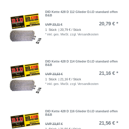
DID Kette 428 D 112 Glieder D.I.D standard offen
B&B
20,79 € *
UVP 23,11 €
1
Stück
| 20,79 € / Stück
*
inkl. ges. MwSt.
zzgl.
Versandkosten
DID Kette 428 D 114 Glieder D.I.D standard offen
B&B
21,16 € *
UVP 23,53 €
1
Stück
| 21,16 € / Stück
*
inkl. ges. MwSt.
zzgl.
Versandkosten
DID Kette 428 D 116 Glieder D.I.D standard offen
B&B
21,56 € *
UVP 23,97 €
1
Stück
| 21,56 € / Stück