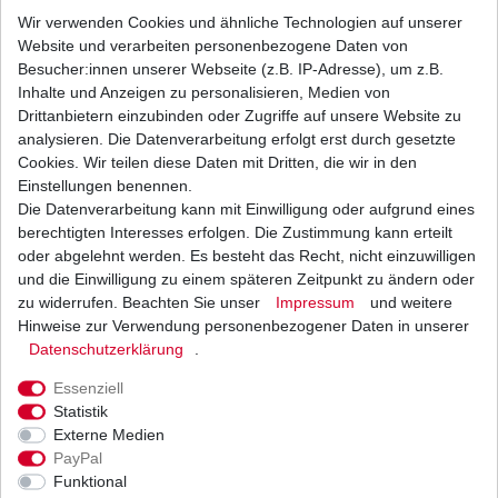
DID Kette 420 Standard 110 Glieder offen B&B
Wir verwenden Cookies und ähnliche Technologien auf unserer
Website und verarbeiten personenbezogene Daten von
16,69 € *
UVP 18,56 €
Besucher:innen unserer Webseite (z.B. IP-Adresse), um z.B.
1
Stück
| 16,69 € / Stück
Inhalte und Anzeigen zu personalisieren, Medien von
*
inkl. ges. MwSt.
zzgl.
Versandkosten
Drittanbietern einzubinden oder Zugriffe auf unsere Website zu
analysieren. Die Datenverarbeitung erfolgt erst durch gesetzte
Cookies. Wir teilen diese Daten mit Dritten, die wir in den
Einstellungen benennen.
DID Kette 420 Standard 112 Glieder offen B&B
Die Datenverarbeitung kann mit Einwilligung oder aufgrund eines
berechtigten Interesses erfolgen. Die Zustimmung kann erteilt
16,98 € *
UVP 18,88 €
oder abgelehnt werden. Es besteht das Recht, nicht einzuwilligen
1
Stück
| 16,98 € / Stück
und die Einwilligung zu einem späteren Zeitpunkt zu ändern oder
*
inkl. ges. MwSt.
zzgl.
Versandkosten
zu widerrufen. Beachten Sie unser
Impressum
und weitere
Hinweise zur Verwendung personenbezogener Daten in unserer
Daten­schutz­erklärung
.
Essenziell
DID Kette 420 Standard 114 Glieder offen B&B
Statistik
Externe Medien
17,29 € *
UVP 19,22 €
PayPal
1
Stück
| 17,29 € / Stück
*
inkl. ges. MwSt.
zzgl.
Versandkosten
Funktional