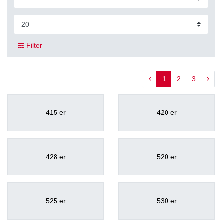
Filter
1
2
3
415 er
420 er
428 er
520 er
525 er
530 er