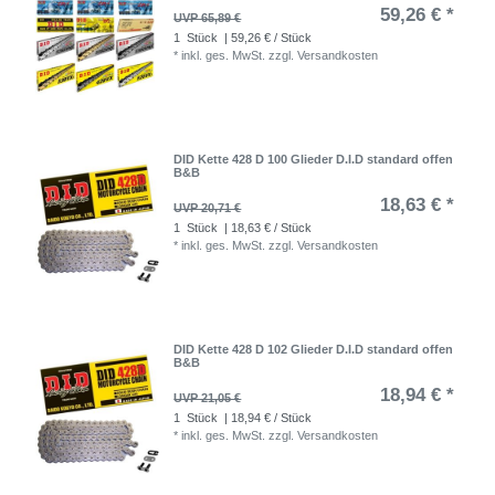
59,26 € *
UVP 65,89 €
1
Stück
| 59,26 € / Stück
*
inkl. ges. MwSt.
zzgl.
Versandkosten
DID Kette 428 D 100 Glieder D.I.D standard offen
B&B
18,63 € *
UVP 20,71 €
1
Stück
| 18,63 € / Stück
*
inkl. ges. MwSt.
zzgl.
Versandkosten
DID Kette 428 D 102 Glieder D.I.D standard offen
B&B
18,94 € *
UVP 21,05 €
1
Stück
| 18,94 € / Stück
*
inkl. ges. MwSt.
zzgl.
Versandkosten