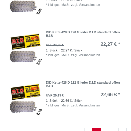
*
inkl. ges. MwSt.
zzgl.
Versandkosten
DID Kette 428 D 120 Glieder D.I.D standard offen
B&B
22,27 € *
UVP 24,76 €
1
Stück
| 22,27 € / Stück
*
inkl. ges. MwSt.
zzgl.
Versandkosten
DID Kette 428 D 122 Glieder D.I.D standard offen
B&B
22,66 € *
UVP 25,19 €
1
Stück
| 22,66 € / Stück
*
inkl. ges. MwSt.
zzgl.
Versandkosten