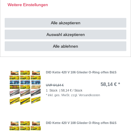
Weitere Einstellungen
DID Kette 420 V 104 Glieder O-Ring offen B&S
Alle akzeptieren
56,98 € *
Auswahl akzeptieren
UVP 63,35 €
1
Stück
| 56,98 € / Stück
*
inkl. ges. MwSt.
zzgl.
Versandkosten
Alle ablehnen
DID Kette 420 V 106 Glieder O-Ring offen B&S
58,14 € *
UVP 64,64 €
1
Stück
| 58,14 € / Stück
*
inkl. ges. MwSt.
zzgl.
Versandkosten
DID Kette 420 V 108 Glieder O-Ring offen B&S