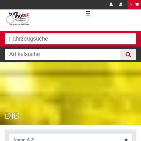
0
☰
DID