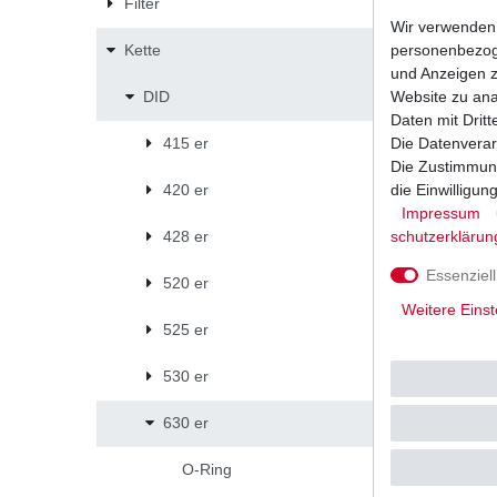
Filter
Wir verwenden 
personenbezoge
Kette
und Anzeigen z
Website zu anal
DID
DID Kette
D.I.D O-R
Daten mit Dritt
Die Datenverar
415 er
UVP 9,22 
Die Zustimmung
1
Stück
|
*
inkl. ges
die Einwilligu
420 er
Impressum
schutz­erklärun
428 er
Essenziell
520 er
Weitere Einst
525 er
530 er
630 er
O-Ring