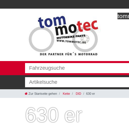
tomm
Zur Startseite gehen
Kette
DID
630 er
630 er