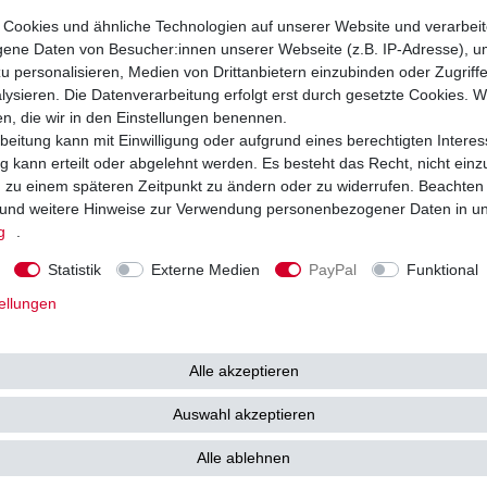
Cookies und ähnliche Technologien auf unserer Website und verarbei
ne Daten von Besucher:innen unserer Webseite (z.B. IP-Adresse), um
u personalisieren, Medien von Drittanbietern einzubinden oder Zugriff
ysieren. Die Datenverarbeitung erfolgt erst durch gesetzte Cookies. Wi
 630 V (VS) Clipschloss Kettenschloss
DID Kette 630 VS O-Ring verstärkt B&S
ing verstärkt B&B
verschiedene Längen
en, die wir in den Einstellungen benennen.
beitung kann mit Einwilligung oder aufgrund eines berechtigten Interes
8,30 € *
ab 116
€
UVP 130,03 €
 kann erteilt oder abgelehnt werden. Es besteht das Recht, nicht einz
 8,30 € / Stück
*
inkl. ges. MwSt.
zzgl.
Versandkosten
. MwSt.
zzgl.
Versandkosten
ng zu einem späteren Zeitpunkt zu ändern oder zu widerrufen. Beachten
und weitere Hinweise zur Verwendung personenbezogener Daten in u
g
.
Statistik
Externe Medien
PayPal
Funktional
ellungen
Alle akzeptieren
Auswahl akzeptieren
Alle ablehnen