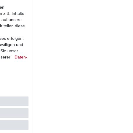
ten
 z.B. Inhalte
e auf unsere
r teilen diese
ses erfolgen.
,96 € *
uwilligen und
 Sie unser
nserer
Daten­