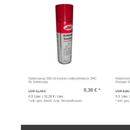
Kettenspray 300 ml trocken vollsynthetisch JMC
Kettenrei
für Kettensatz
Reiniger f
9,38 € *
UVP 11,49 €
UVP 9,66 
0.3
Liter
| 31,26 € / Liter
0.3
Liter
|
*
inkl. ges. MwSt.
zzgl.
Versandkosten
*
inkl. ges