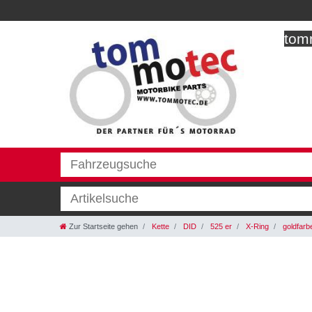
tomm
Zur Startseite gehen
Kette
DID
525 er
X-Ring
goldfarb