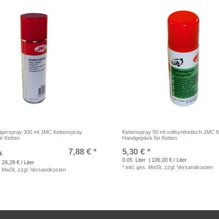
nigerspray 300 ml JMC Kettenspray
Kettenspray 50 ml vollsynthetisch JMC f
ür Ketten
Handgepäck für Ketten
7,88 € *
5,30 € *
€
0.05
Liter
| 106,00 € / Liter
 26,28 € / Liter
*
inkl. ges. MwSt.
zzgl.
Versandkosten
. MwSt.
zzgl.
Versandkosten