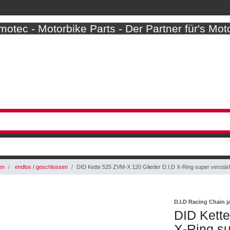
otec - Motorbike Parts - Der Partner für's Mot
en
endlos / geschlossen
DID Kette 525 ZVM-X 120 Glieder D.I.D X-Ring super verstä
D.I.D Racing Chain 
DID Kette
X-Ring su