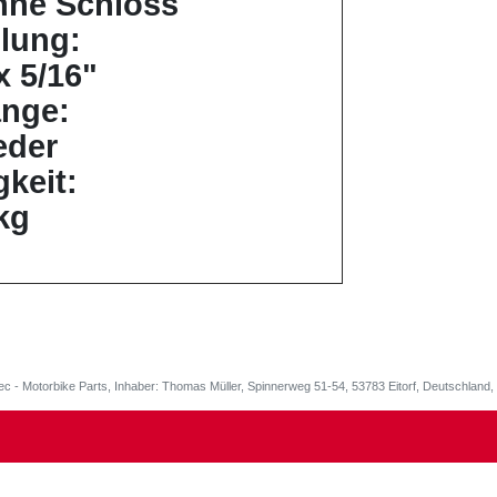
hne Schloss
ilung:
x 5/16"
änge:
eder
gkeit:
kg
ec - Motorbike Parts, Inhaber: Thomas Müller, Spinnerweg 51-54, 53783 Eitorf, Deutschlan