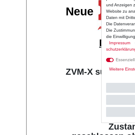
und Anzeigen z
Neue
Website zu anal
Daten mit Dritt
Die Datenverar
Die Zustimmung
die Einwilligu
D.I.D
X-
Impressum
schutz­erklärun
Musterb
Ketten
Essenziell
Weitere Einst
ZVM-X super ver
Farb
gol
Zusta