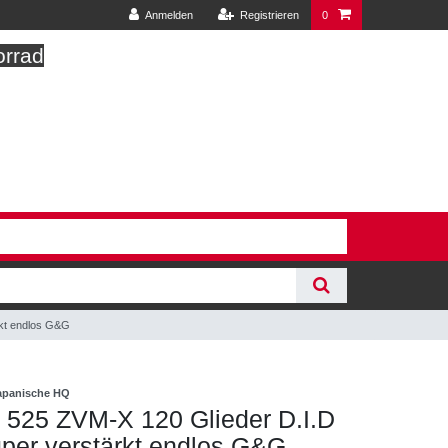
Anmelden
Registrieren
0
orrad
rkt endlos G&G
japanische HQ
 525 ZVM-X 120 Glieder D.I.D
per verstärkt endlos G&G