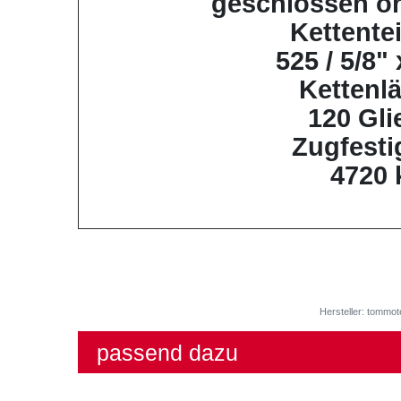
geschlossen o
Kettente
525 / 5/8" 
Kettenl
120 Gli
Zugfesti
4720 
Hersteller: tommot
passend dazu