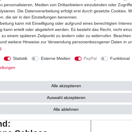
u personalisieren, Medien von Drittanbietern einzubinden oder Zugriff
Kette
ysieren. Die Datenverarbeitung erfolgt erst durch gesetzte Cookies. Wi
en, die wir in den Einstellungen benennen.
beitung kann mit Einwilligung oder aufgrund eines berechtigten Interes
 kann erteilt oder abgelehnt werden. Es besteht das Recht, nicht einz
ng zu einem späteren Zeitpunkt zu ändern oder zu widerrufen. Beachten
Ring
und weitere Hinweise zur Verwendung personenbezogener Daten in u
g
.
ild
typ:
Statistik
Externe Medien
PayPal
Funktional
ellungen
stärkt X-Ring
e:
Alle akzeptieren
d
Auswahl akzeptieren
Alle ablehnen
nd: