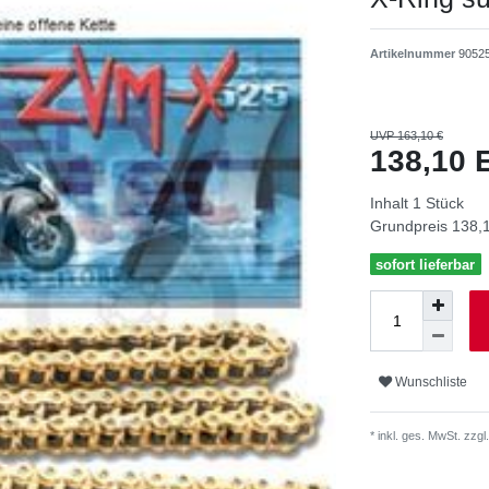
Artikelnummer
9052
UVP 163,10 €
138,10
Inhalt
1
Stück
Grundpreis
138,1
sofort lieferbar
Wunschliste
* inkl. ges. MwSt. zzgl.