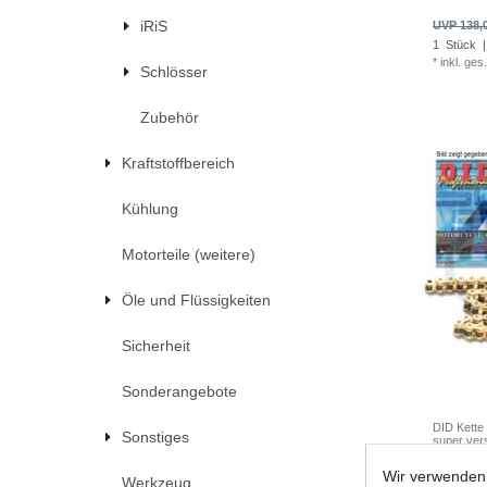
iRiS
UVP 138,
1
Stück
|
*
inkl. ges
Schlösser
Zubehör
Kraftstoffbereich
Kühlung
Motorteile (weitere)
Öle und Flüssigkeiten
Sicherheit
Sonderangebote
DID Kette
Sonstiges
super ver
Wir verwenden 
UVP 145,
Werkzeug