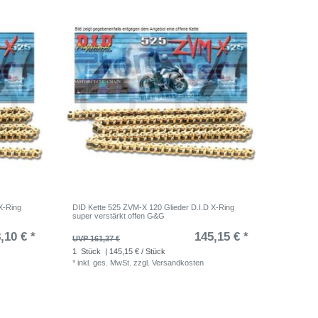
X-Ring
DID Kette 525 ZVM-X 120 Glieder D.I.D X-Ring
super verstärkt offen G&G
,10 € *
145,15 € *
UVP 161,37 €
1
Stück
| 145,15 € / Stück
*
inkl. ges. MwSt.
zzgl.
Versandkosten