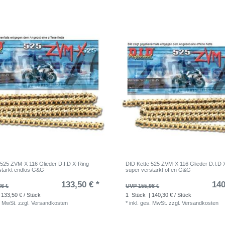
 525 ZVM-X 116 Glieder D.I.D X-Ring
DID Kette 525 ZVM-X 116 Glieder D.I.D 
stärkt endlos G&G
super verstärkt offen G&G
133,50 € *
140
66 €
UVP 155,98 €
 133,50 € / Stück
1
Stück
| 140,30 € / Stück
. MwSt.
zzgl.
Versandkosten
*
inkl. ges. MwSt.
zzgl.
Versandkosten