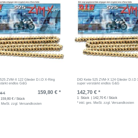
 525 ZVM-X 122 Glieder D.I.D X-Ring
DID Kette 525 ZVM-X 124 Glieder D.I.D 
stärkt endlos G&G
super verstärkt endlos G&G
159,80 € *
142,70 € *
66 €
1
Stück
| 142,70 € / Stück
 159,80 € / Stück
*
inkl. ges. MwSt.
zzgl.
Versandkosten
. MwSt.
zzgl.
Versandkosten