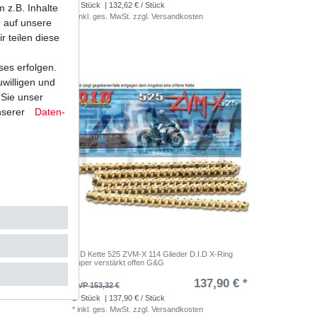
1
Stück
| 132,62 € / Stück
 z.B. Inhalte
*
inkl. ges. MwSt.
zzgl.
Versandkosten
e auf unsere
r teilen diese
ses erfolgen.
uwilligen und
 Sie unser
nserer
Daten­
X-Ring
DID Kette 525 ZVM-X 114 Glieder D.I.D X-Ring
super verstärkt offen G&G
,45 € *
137,90 € *
UVP 153,32 €
1
Stück
| 137,90 € / Stück
*
inkl. ges. MwSt.
zzgl.
Versandkosten