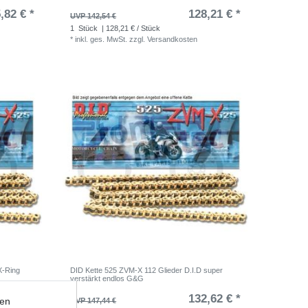
,82 € *
128,21 € *
UVP 142,54 €
1
Stück
| 128,21 € / Stück
*
inkl. ges. MwSt.
zzgl.
Versandkosten
X-Ring
DID Kette 525 ZVM-X 112 Glieder D.I.D super
verstärkt endlos G&G
,06 € *
132,62 € *
ten
UVP 147,44 €