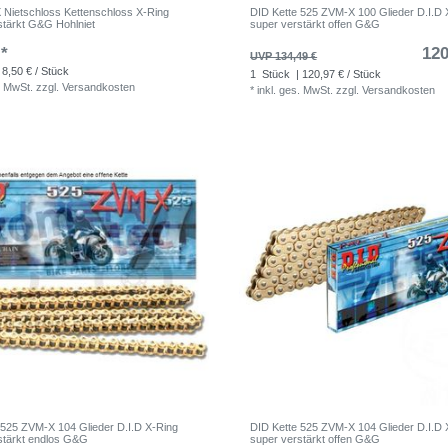
Nietschloss Kettenschloss X-Ring
DID Kette 525 ZVM-X 100 Glieder D.I.D 
stärkt G&G Hohlniet
super verstärkt offen G&G
 *
120
UVP 134,49 €
 8,50 € / Stück
1
Stück
| 120,97 € / Stück
. MwSt.
zzgl.
Versandkosten
*
inkl. ges. MwSt.
zzgl.
Versandkosten
 525 ZVM-X 104 Glieder D.I.D X-Ring
DID Kette 525 ZVM-X 104 Glieder D.I.D 
stärkt endlos G&G
super verstärkt offen G&G