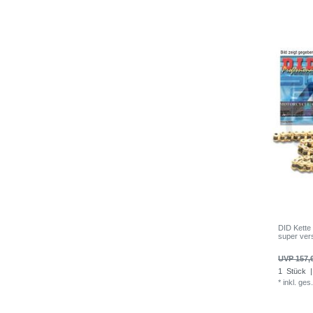
DID Kette
super ver
UVP 157,
1
Stück
|
*
inkl. ges