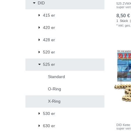
DID
525 ZVMX 
super ver
415 er
8,50 €
1
Stück
|
*
inkl. ges
420 er
428 er
520 er
525 er
Standard
O-Ring
X-Ring
530 er
DID Kette
630 er
super ver