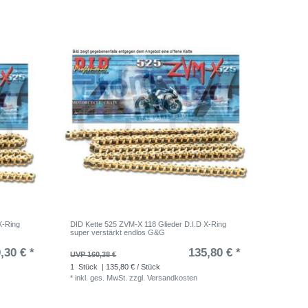
X-Ring
DID Kette 525 ZVM-X 118 Glieder D.I.D X-Ring
super verstärkt endlos G&G
,30 € *
135,80 € *
UVP 160,38 €
1
Stück
| 135,80 € / Stück
*
inkl. ges. MwSt.
zzgl.
Versandkosten