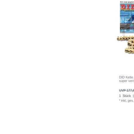
DID Kette
super ver
UVP 177,
1
Stück
|
*
inkl. ges