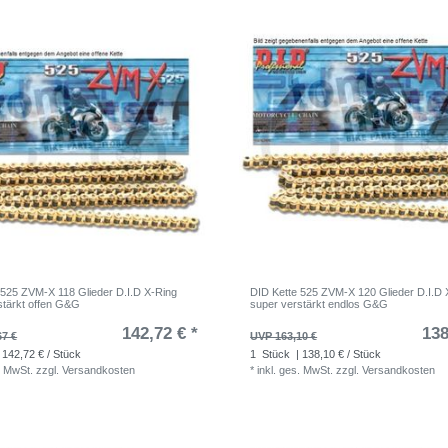
 525 ZVM-X 118 Glieder D.I.D X-Ring
DID Kette 525 ZVM-X 120 Glieder D.I.D 
stärkt offen G&G
super verstärkt endlos G&G
142,72 € *
138
67 €
UVP 163,10 €
 142,72 € / Stück
1
Stück
| 138,10 € / Stück
. MwSt.
zzgl.
Versandkosten
*
inkl. ges. MwSt.
zzgl.
Versandkosten