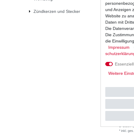
1
Stück
|
personenbezoge
*
inkl. ges
und Anzeigen z
Zündkerzen und Stecker
Website zu anal
Daten mit Dritt
Die Datenverar
Die Zustimmung
die Einwilligu
Impressum
schutz­erklärun
Essenziell
Weitere Einst
DID Kette
super ver
UVP 150,
1
Stück
|
*
inkl. ges