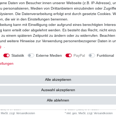
 130,63 € / Stück
1
Stück
| 133,06 € / Stück
ne Daten von Besucher:innen unserer Webseite (z.B. IP-Adresse), um
. MwSt.
zzgl.
Versandkosten
*
inkl. ges. MwSt.
zzgl.
Versandkosten
u personalisieren, Medien von Drittanbietern einzubinden oder Zugriff
ysieren. Die Datenverarbeitung erfolgt erst durch gesetzte Cookies. Wi
en, die wir in den Einstellungen benennen.
beitung kann mit Einwilligung oder aufgrund eines berechtigten Interes
 kann erteilt oder abgelehnt werden. Es besteht das Recht, nicht einz
ng zu einem späteren Zeitpunkt zu ändern oder zu widerrufen. Beachten
und weitere Hinweise zur Verwendung personenbezogener Daten in u
g
.
Statistik
Externe Medien
PayPal
Funktional
ellungen
Alle akzeptieren
Auswahl akzeptieren
 525 ZVM-X 112 Glieder D.I.D X-Ring
DID Kette 525 ZVM-X 114 Glieder D.I.D 
stärkt offen G&G
super verstärkt endlos G&G
Alle ablehnen
135,49 € *
139
63 €
UVP 155,04 €
 135,49 € / Stück
1
Stück
| 139,45 € / Stück
. MwSt.
zzgl.
Versandkosten
*
inkl. ges. MwSt.
zzgl.
Versandkosten