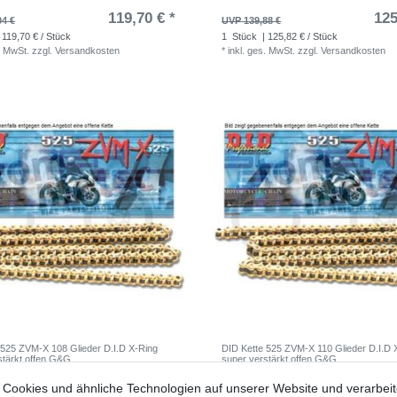
119,70 € *
125
04 €
UVP 139,88 €
 119,70 € / Stück
1
Stück
| 125,82 € / Stück
. MwSt.
zzgl.
Versandkosten
*
inkl. ges. MwSt.
zzgl.
Versandkosten
 525 ZVM-X 108 Glieder D.I.D X-Ring
DID Kette 525 ZVM-X 110 Glieder D.I.D 
stärkt offen G&G
super verstärkt offen G&G
130,63 € *
133
Cookies und ähnliche Technologien auf unserer Website und verarbei
23 €
UVP 147,93 €