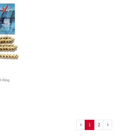
X-Ring
1
2