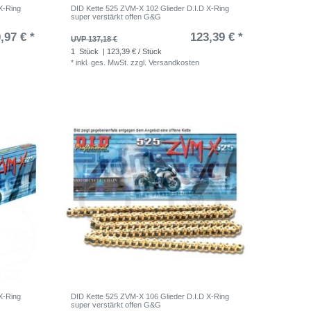
X-Ring
DID Kette 525 ZVM-X 102 Glieder D.I.D X-Ring
super verstärkt offen G&G
,97 € *
123,39 € *
UVP 137,18 €
1
Stück
| 123,39 € / Stück
*
inkl. ges. MwSt.
zzgl.
Versandkosten
X-Ring
DID Kette 525 ZVM-X 106 Glieder D.I.D X-Ring
super verstärkt offen G&G