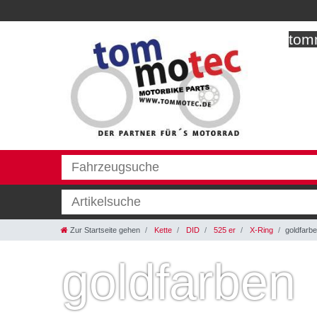
tomm
Zur Startseite gehen
Kette
DID
525 er
X-Ring
goldfarb
goldfarben