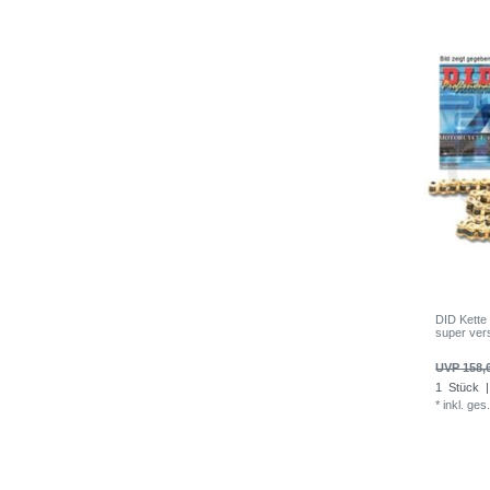
DID Kette
super ver
UVP 158,
1
Stück
|
*
inkl. ges