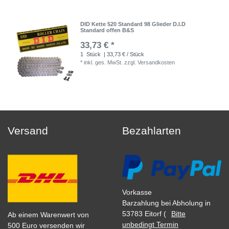
DID Kette 520 Standard 98 Glieder D.I.D
Standard offen B&S
33,73 € *
1
Stück
| 33,73 € / Stück
*
inkl. ges. MwSt.
zzgl.
Versandkosten
Versand
Bezahlarten
Vorkasse
Barzahlung bei Abholung in
53783 Eitorf (
Bitte
Ab einem Warenwert von
unbedingt Termin
500 Euro versenden wir