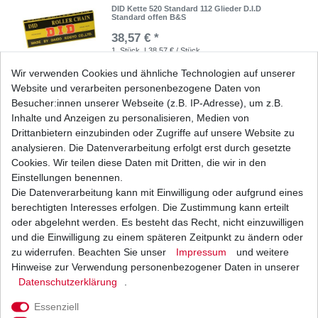
DID Kette 520 Standard 112 Glieder D.I.D
Standard offen B&S
38,57 € *
1
Stück
| 38,57 € / Stück
*
inkl. ges. MwSt.
zzgl.
Versandkosten
Wir verwenden Cookies und ähnliche Technologien auf unserer
Website und verarbeiten personenbezogene Daten von
Besucher:innen unserer Webseite (z.B. IP-Adresse), um z.B.
Inhalte und Anzeigen zu personalisieren, Medien von
DID Kette 520 Standard 114 Glieder D.I.D
Drittanbietern einzubinden oder Zugriffe auf unsere Website zu
Standard offen B&S
analysieren. Die Datenverarbeitung erfolgt erst durch gesetzte
39,24 € *
Cookies. Wir teilen diese Daten mit Dritten, die wir in den
1
Stück
| 39,24 € / Stück
Einstellungen benennen.
*
inkl. ges. MwSt.
zzgl.
Versandkosten
Die Datenverarbeitung kann mit Einwilligung oder aufgrund eines
berechtigten Interesses erfolgen. Die Zustimmung kann erteilt
oder abgelehnt werden. Es besteht das Recht, nicht einzuwilligen
und die Einwilligung zu einem späteren Zeitpunkt zu ändern oder
zu widerrufen. Beachten Sie unser
Impressum
und weitere
DID Kette 520 Standard 116 Glieder D.I.D
Standard offen B&S
Hinweise zur Verwendung personenbezogener Daten in unserer
Daten­schutz­erklärung
.
39,94 € *
1
Stück
| 39,94 € / Stück
Essenziell
*
inkl. ges. MwSt.
zzgl.
Versandkosten