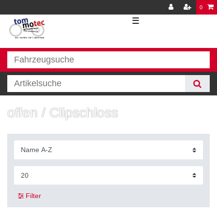
0
☰
offen / Clipschloss
Filter