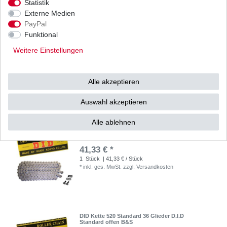
Statistik
Externe Medien
PayPal
Funktional
DID Kette 520 Standard 118 Glieder D.I.D
Standard offen B&S
Weitere Einstellungen
40,64 € *
1
Stück
| 40,64 € / Stück
*
inkl. ges. MwSt.
zzgl.
Versandkosten
Alle akzeptieren
Auswahl akzeptieren
Alle ablehnen
DID Kette 520 Standard 120 Glieder D.I.D
Standard offen B&S
41,33 € *
1
Stück
| 41,33 € / Stück
*
inkl. ges. MwSt.
zzgl.
Versandkosten
DID Kette 520 Standard 36 Glieder D.I.D
Standard offen B&S