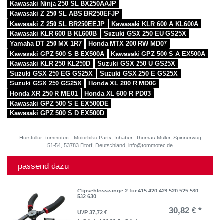
Kawasaki Ninja 250 SL BX250AAJP
Kawasaki Z 250 SL ABS BR250EFJP
Kawasaki Z 250 SL BR250EEJP
Kawasaki KLR 600 A KL600A
Kawasaki KLR 600 B KL600B
Suzuki GSX 250 EU GS25X
Yamaha DT 250 MX 1R7
Honda MTX 200 RW MD07
Kawasaki GPZ 500 S B EX500A
Kawasaki GPZ 500 S A EX500A
Kawasaki KLR 250 KL250D
Suzuki GSX 250 U GS25X
Suzuki GSX 250 EG GS25X
Suzuki GSX 250 E GS25X
Suzuki GSX 250 GS25X
Honda XL 200 R MD06
Honda XR 250 R ME01
Honda XL 600 R PD03
Kawasaki GPZ 500 S E EX500DE
Kawasaki GPZ 500 S D EX500D
Hersteller: tommotec - Motorbike Parts, Inhaber: Thomas Müller, Spinnerweg
51-54, 53783 Eitorf, Deutschland, info@tommotec.de
passend dazu
Clipschlosszange 2 für 415 420 428 520 525 530
532 630
30,82 € *
UVP 37,72 €