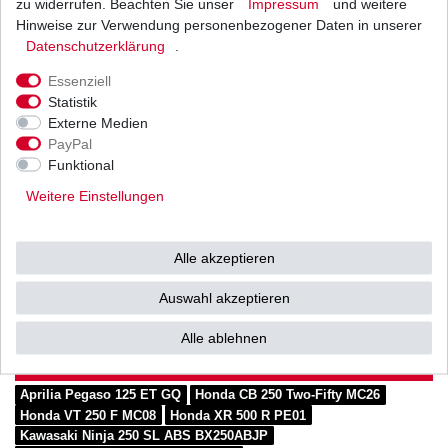
zu widerrufen. Beachten Sie unser
Impressum
und weitere
Zustand: offen mit
Hinweise zur Verwendung personenbezogener Daten in unserer
Daten­schutz­erklärung
.
Clipschloss
Kettenteilung: 520 / 5/8" x
Essenziell
Statistik
1/4"
Externe Medien
PayPal
Kettenlänge: 104 Glieder
Funktional
Zugfestigkeit: 3040 kg
Weitere Einstellungen
Alle akzeptieren
Auswahl akzeptieren
passend zu
Alle ablehnen
Aprilia Pegaso 125 ET GQ
Honda CB 250 Two-Fifty MC26
Honda VT 250 F MC08
Honda XR 500 R PE01
Kawasaki Ninja 250 SL ABS BX250ABJP