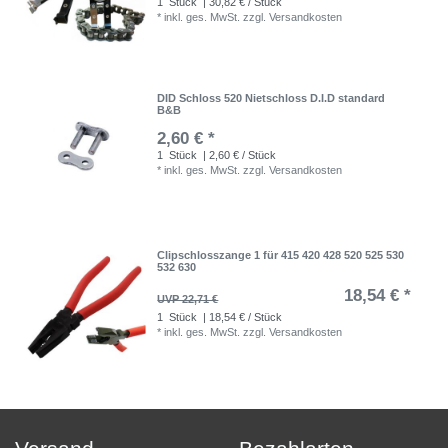
1
Stück
| 30,82 € / Stück
*
inkl. ges. MwSt.
zzgl.
Versandkosten
DID Schloss 520 Nietschloss D.I.D standard
B&B
2,60 € *
1
Stück
| 2,60 € / Stück
*
inkl. ges. MwSt.
zzgl.
Versandkosten
Clipschlosszange 1 für 415 420 428 520 525 530
532 630
18,54 € *
UVP 22,71 €
1
Stück
| 18,54 € / Stück
*
inkl. ges. MwSt.
zzgl.
Versandkosten