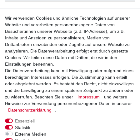
Weitere Details
Wir verwenden Cookies und ähnliche Technologien auf unserer
Website und verarbeiten personenbezogene Daten von
Besucher:innen unserer Webseite (z.B. IP-Adresse), um z.B.
Neue
Kette
Inhalte und Anzeigen zu personalisieren, Medien von
Drittanbietern einzubinden oder Zugriffe auf unsere Website zu
analysieren. Die Datenverarbeitung erfolgt erst durch gesetzte
Cookies. Wir teilen diese Daten mit Dritten, die wir in den
Einstellungen benennen.
Die Datenverarbeitung kann mit Einwilligung oder aufgrund eines
D.I.D
Standard
berechtigten Interesses erfolgen. Die Zustimmung kann erteilt
Musterbild
oder abgelehnt werden. Es besteht das Recht, nicht einzuwilligen
und die Einwilligung zu einem späteren Zeitpunkt zu ändern oder
Kettentyp: Standard ohne O-
zu widerrufen. Beachten Sie unser
Impressum
und weitere
Ringe
Hinweise zur Verwendung personenbezogener Daten in unserer
Daten­schutz­erklärung
.
Farbe: stahl
Essenziell
Statistik
Externe Medien