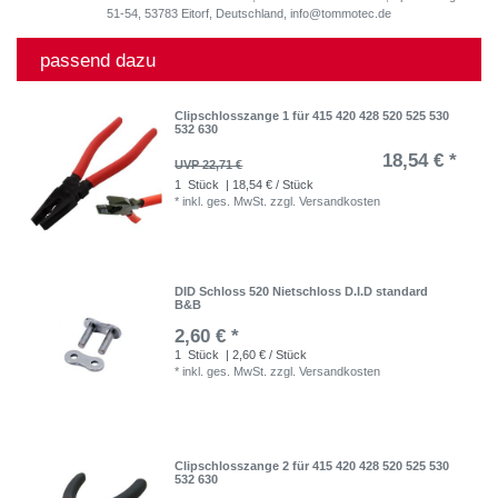
51-54, 53783 Eitorf, Deutschland, info@tommotec.de
passend dazu
Clipschlosszange 1 für 415 420 428 520 525 530
532 630
18,54 € *
UVP 22,71 €
1
Stück
| 18,54 € / Stück
*
inkl. ges. MwSt.
zzgl.
Versandkosten
DID Schloss 520 Nietschloss D.I.D standard
B&B
2,60 € *
1
Stück
| 2,60 € / Stück
*
inkl. ges. MwSt.
zzgl.
Versandkosten
Clipschlosszange 2 für 415 420 428 520 525 530
532 630