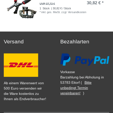
30,82 € *
UVP 37,72 €
1
Stück
| 30,82 € / Stück
*
inkl. ges. MwSt.
zzgl.
Versandkosten
Versand
Bezahlarten
Vorkasse
Barzahlung bei Abholung in
53783 Eitorf (
Bitte
Ab einem Warenwert von
unbedingt Termin
500 Euro versenden wir
vereinbaren!
)
die Ware kostenlos zu
Ihnen als Endverbraucher!