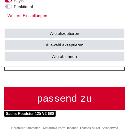
PayPal
Zustand: offen mit
Funktional
Clipschloss
Weitere Einstellungen
Kettenteilung: 520 / 5/8" x
1/4"
Alle akzeptieren
Kettenlänge: 120 Glieder
Auswahl akzeptieren
Zugfestigkeit: 3040 kg
Alle ablehnen
passend zu
Sachs Roadster 125 V2 680
Hersteller: tommotec - Motorbike Parts, Inhaber: Thomas Müller, Spinnerweg