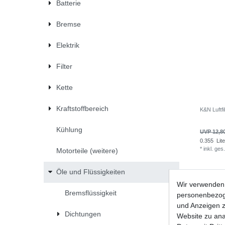
Batterie
Bremse
Elektrik
Filter
Kette
Kraftstoffbereich
K&N Luftfil
Kühlung
UVP 12,8
0.355
Lite
*
inkl. ges
Motorteile (weitere)
Öle und Flüssigkeiten
Wir verwenden 
Bremsflüssigkeit
personenbezoge
und Anzeigen z
Dichtungen
Website zu anal