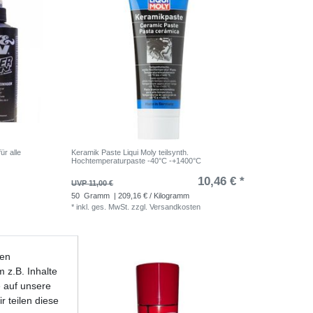
ür alle
Keramik Paste Liqui Moly teilsynth.
Hochtemperaturpaste -40°C -+1400°C
10,46 € *
UVP 11,00 €
50
Gramm
| 209,16 € / Kilogramm
*
inkl. ges. MwSt.
zzgl.
Versandkosten
ten
 z.B. Inhalte
e auf unsere
r teilen diese