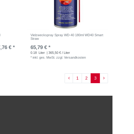
l
Vielzweckspray Spray WD-40 180ml WD40 Smart
Straw
,76 € *
65,79 € *
0.18
Liter
| 365,50 € / Liter
*
inkl. ges. MwSt.
zzgl.
Versandkosten
1
2
3