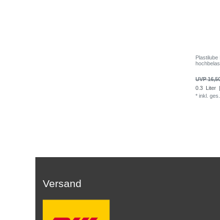
Plastilub
hochbelas
UVP 16,5
0.3
Liter
|
*
inkl. ges
Versand