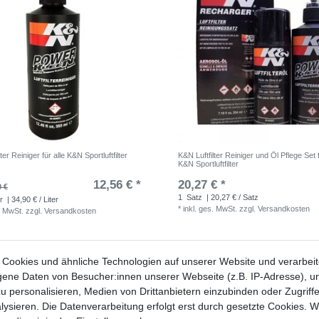
ter Reiniger für alle K&N Sportluftfilter
K&N Luftfilter Reiniger und Öl Pflege Set f
K&N Sportluftfilter
12,56 € *
20,27 € *
0 €
1
Satz
| 20,27 € / Satz
r
| 34,90 € / Liter
*
inkl. ges. MwSt.
zzgl.
Versandkosten
. MwSt.
zzgl.
Versandkosten
Cookies und ähnliche Technologien auf unserer Website und verarbei
ne Daten von Besucher:innen unserer Webseite (z.B. IP-Adresse), um
u personalisieren, Medien von Drittanbietern einzubinden oder Zugriff
ysieren. Die Datenverarbeitung erfolgt erst durch gesetzte Cookies. Wi