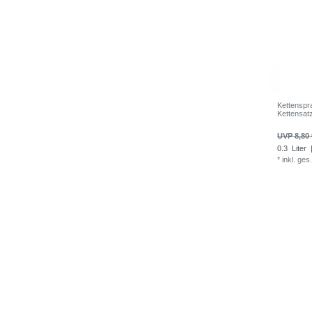
Kettenspr
Kettensat
UVP 8,80 
0.3
Liter
|
*
inkl. ges