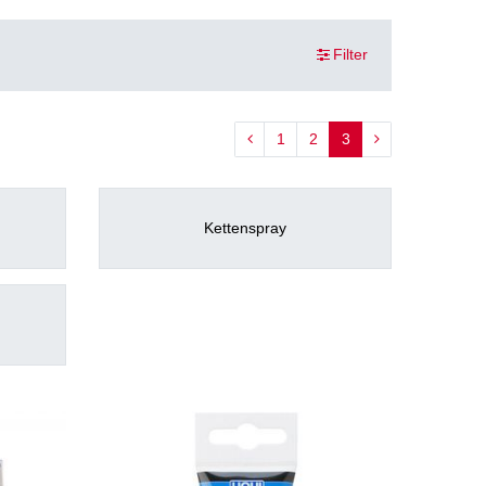
Filter
1
2
3
Kettenspray