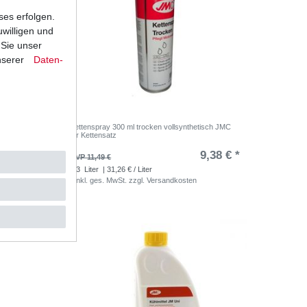
ses erfolgen.
uwilligen und
 Sie unser
nserer
Daten­
Kettenspray 300 ml trocken vollsynthetisch JMC
für Kettensatz
,98 € *
9,38 € *
UVP 11,49 €
0.3
Liter
| 31,26 € / Liter
*
inkl. ges. MwSt.
zzgl.
Versandkosten