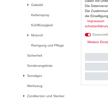
Daten mit Dritt
Gabelöl
Die Datenverar
Die Zustimmung
Kettenspray
die Einwilligu
Impressum
Kühlflüssigkeit
schutz­erklärun
Essenziell
Motoröl
Weitere Einst
Kettenrei
Reinigung und Pflege
Reiniger f
Sicherheit
UVP 9,66 
0.3
Liter
|
*
inkl. ges
Sonderangebote
Sonstiges
Werkzeug
Zündkerzen und Stecker