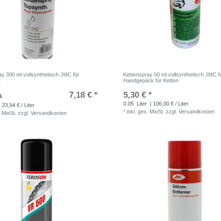
ay 300 ml vollsynthetisch JMC für
Kettenspray 50 ml vollsynthetisch JMC f
z
Handgepäck für Ketten
7,18 € *
5,30 € *
€
0.05
Liter
| 106,00 € / Liter
 23,94 € / Liter
*
inkl. ges. MwSt.
zzgl.
Versandkosten
. MwSt.
zzgl.
Versandkosten