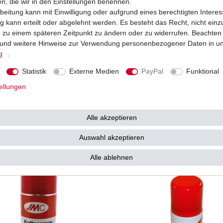
en, die wir in den Einstellungen benennen.
beitung kann mit Einwilligung oder aufgrund eines berechtigten Interes
 kann erteilt oder abgelehnt werden. Es besteht das Recht, nicht einz
ng zu einem späteren Zeitpunkt zu ändern oder zu widerrufen. Beachten
und weitere Hinweise zur Verwendung personenbezogener Daten in u
g
.
Statistik
Externe Medien
PayPal
Funktional
ellungen
nigerspray 300 ml JMC Kettenspray
Kettenreinigungs-Set 300 ml Reiniger,
ür Ketten
Kettenbürste, 300ml Kettenspray
7,88 € *
24
€
UVP 31,71 €
Alle akzeptieren
 26,28 € / Liter
0.3
Liter
| 83,28 € / Liter
. MwSt.
zzgl.
Versandkosten
*
inkl. ges. MwSt.
zzgl.
Versandkosten
Auswahl akzeptieren
Alle ablehnen