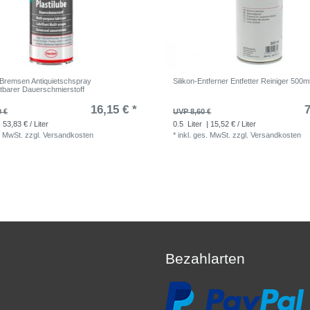
e Bremsen Antiquietschspray
Silikon-Entferner Entfetter Reiniger 500m
tbarer Dauerschmierstoff
16,15 € *
7
0 €
UVP 8,60 €
 53,83 € / Liter
0.5
Liter
| 15,52 € / Liter
. MwSt.
zzgl.
Versandkosten
*
inkl. ges. MwSt.
zzgl.
Versandkosten
Bezahlarten