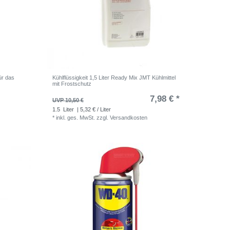
ür das
Kühlflüssigkeit 1,5 Liter Ready Mix JMT Kühlmittel
mit Frostschutz
7,98 € *
UVP 10,50 €
1.5
Liter
| 5,32 € / Liter
*
inkl. ges. MwSt.
zzgl.
Versandkosten