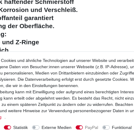
rk haftender Schmierstoff
 Korrosion und Verschleiß.
fanteil garantiert
ung der Oberfläche.
ng:
- und Z-Ringe
ich
Verbrauch
Cookies und ähnliche Technologien auf unserer Website und verarbei
eringer Verschleiß
ne Daten von Besucher:innen unserer Webseite (z.B. IP-Adresse), um
u personalisieren, Medien von Drittanbietern einzubinden oder Zugriff
in Abtropfen und Abschleudern
ysieren. Die Datenverarbeitung erfolgt erst durch gesetzte Cookies. Wi
 und Eindringvermögen
en, die wir in den Einstellungen benennen.
er kein Anhaften von Schmutz
beitung kann mit Einwilligung oder aufgrund eines berechtigten Interes
 Schutz gegen Korrosion
 kann erteilt oder abgelehnt werden. Es besteht das Recht, nicht einz
ng zu einem späteren Zeitpunkt zu ändern oder zu widerrufen. Beachten
fungseigenschaften
und weitere Hinweise zur Verwendung personenbezogener Daten in u
ngsstabil
g
.
beständig
Statistik
Externe Medien
PayPal
Funktional
l Spraydose