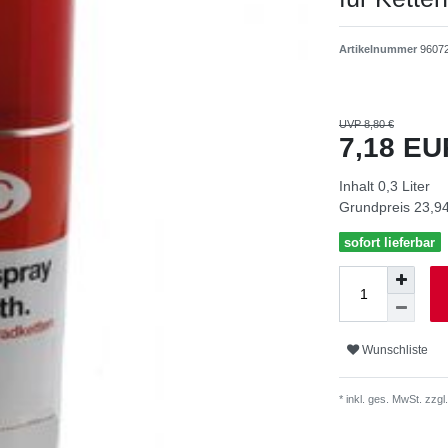
Artikelnummer
9607
UVP 8,80 €
7,18 E
Inhalt
0,3
Liter
Grundpreis
23,94
sofort lieferbar
Wunschliste
* inkl. ges. MwSt. zzgl.