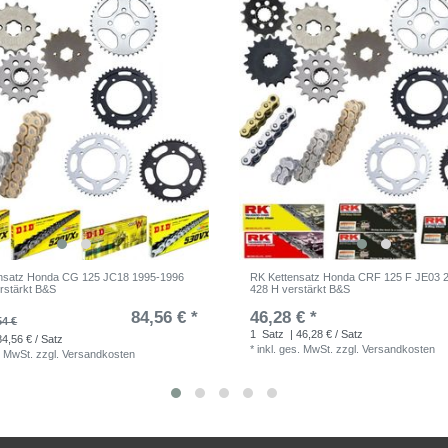
ensatz Honda CG 125 JC18 1995-1996
RK Kettensatz Honda CRF 125 F JE03 
rstärkt B&S
428 H verstärkt B&S
84,56 € *
46,28 € *
54 €
1
Satz
| 46,28 € / Satz
84,56 € / Satz
*
inkl. ges. MwSt.
zzgl.
Versandkosten
. MwSt.
zzgl.
Versandkosten