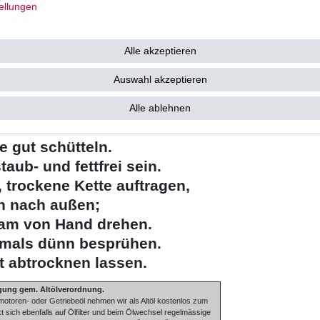
ellungen
weisung:
chalten.
Alle akzeptieren
en Hauptständer stellen.
Auswahl akzeptieren
lfe einer Kupferdrahtbürste
enreiniger reinigen.
Alle ablehnen
 lassen.
e gut schütteln.
taub- und fettfrei sein.
 trockene Kette auftragen,
n nach außen;
sam von Hand drehen.
hmals dünn besprühen.
ut abtrocknen lassen.
gung gem. Altölverordnung.
oren- oder Getriebeöl nehmen wir als Altöl kostenlos zum
ich ebenfalls auf Ölfilter und beim Ölwechsel regelmässige