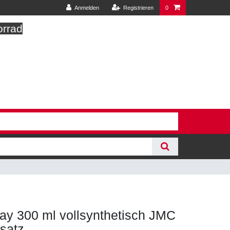
Anmelden
Registrieren
0
orrad
ay 300 ml vollsynthetisch JMC
nsatz