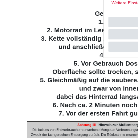
Weitere Einst
Gebrauchsan
1. Motor abs
2. Motorrad im Leerlauf auf d
3. Kette vollständig z.B. mit Hi
und anschließend mit Kett
4. Trocknen
5. Vor Gebrauch Dos
Oberfläche sollte trocken, s
5. Gleichmäßig auf die saubere,
und zwar von inne
dabei das Hinterrad lang
6. Nach ca. 2 Minuten noc
7. Vor der ersten Fahrt g
Achtung!!!!!
Hinweis zur Altölentsor
Die bei uns von Endverbrauchern erworbene Menge an Verbrennungsmot
Zweck der fachgerechten Entsorgung zurück. Die Rücknahme erstreckt s