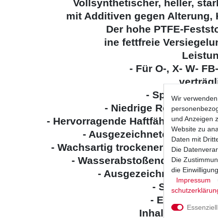
Vollsynthetischer, heller, sta
mit Additiven gegen Alterung,
Der hohe PTFE-Feststof
ine fettfreie Versiegel
Leistu
- Für O-, X- W- FB
verträgl
- Sparsam im 
Wir verwenden 
- Niedrige Reibwerte, g
personenbezoge
und Anzeigen z
- Hervorragende Haftfähigkeit, ke
Website zu anal
- Ausgezeichnetes Kriech-
Daten mit Dritt
- Wachsartig trockener Film, dah
Die Datenverar
- Wasserabstoßend, extremer
Die Zustimmung
die Einwilligu
- Ausgezeichnete Dämp
Impressum
- Sehr alteru
schutz­erklärun
- Extrem UV 
Essenziell
Inhalt: 1*300 m