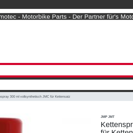
otec - Motorbike Parts - Der Partner für's Mot
nspray 300 ml vollsynthetisch JMC für Kettensatz
JMP JMT
Kettenspr
für Kette