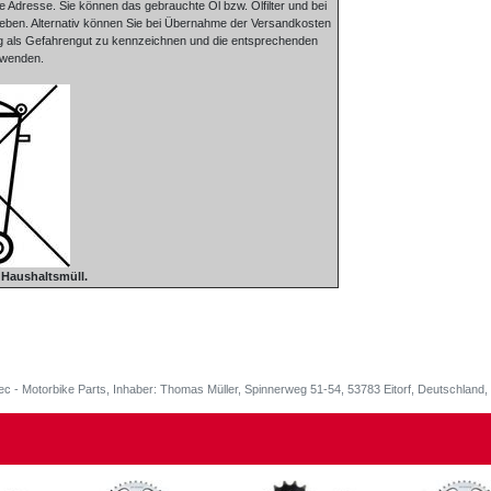
te Adresse. Sie können das gebrauchte Öl bzw. Ölfilter und bei
bgeben. Alternativ können Sie bei Übernahme der Versandkosten
ung als Gefahrengut zu kennzeichnen und die entsprechenden
rwenden.
n Haushaltsmüll.
ec - Motorbike Parts, Inhaber: Thomas Müller, Spinnerweg 51-54, 53783 Eitorf, Deutschlan