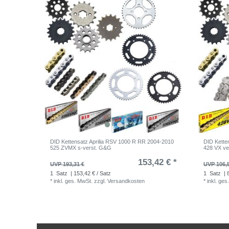
DID Kettensatz Aprilia RSV 1000 R RR 2004-2010
DID Kett
525 ZVMX s-verst. G&G
428 VX ve
153,42 € *
UVP 193,31 €
UVP 106,
1
Satz
| 153,42 € / Satz
1
Satz
| 
*
inkl. ges. MwSt.
zzgl.
Versandkosten
*
inkl. ges