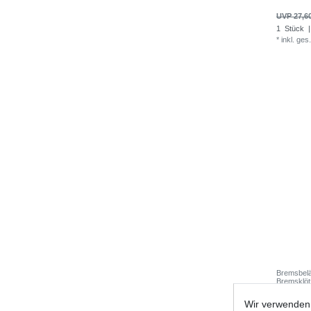
UVP 27,6
1
Stück
|
*
inkl. ges
Bremsbel
Bremsklö
Wir verwenden 
UVP 32,3