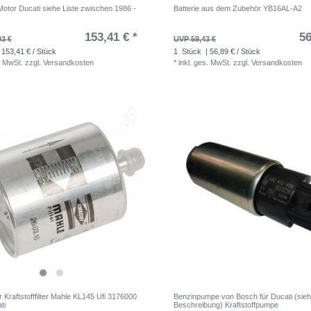
Motor Ducati siehe Liste zwischen 1986 -
Batterie aus dem Zubehör YB16AL-A2
153,41 € *
56
93 €
UVP 59,43 €
 153,41 € / Stück
1
Stück
| 56,89 € / Stück
. MwSt.
zzgl.
Versandkosten
*
inkl. ges. MwSt.
zzgl.
Versandkosten
er Kraftstofffilter Mahle KL145 Ufi 3176000
Benzinpumpe von Bosch für Ducati (sie
ti
Beschreibung) Kraftstoffpumpe