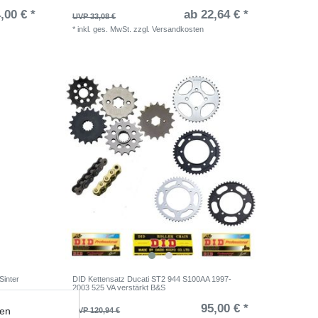
,00 € *
ab 22,64 € *
UVP 33,08 €
*
inkl. ges. MwSt.
zzgl.
Versandkosten
inter
DID Kettensatz Ducati ST2 944 S100AA 1997-
2003 525 VA verstärkt B&S
,74 € *
95,00 € *
ten
UVP 120,94 €