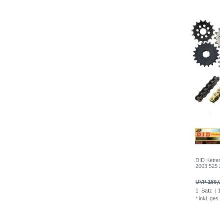
DID Kette
2003 525 
UVP 189,
1
Satz
| 
*
inkl. ges