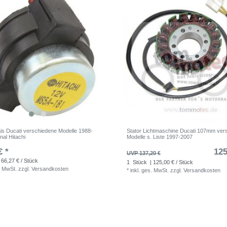
ais Ducati verschiedene Modelle 1988-
Stator Lichtmaschine Ducati 107mm ver
nal Hitachi
Modelle s. Liste 1997-2007
€ *
125
UVP 137,20 €
 66,27 € / Stück
1
Stück
| 125,00 € / Stück
. MwSt.
zzgl.
Versandkosten
*
inkl. ges. MwSt.
zzgl.
Versandkosten