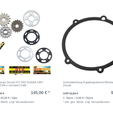
nsatz Ducati ST2 944 S100AA 1997-
Gummidichtung Kupplungsdeckel Bimota
ZVM s-verstärkt G&B
Ducati
145,00 € *
9
00 €
UVP 11,92 €
145,00 € / Satz
1
Stück
| 9,66 € / Stück
. MwSt.
zzgl.
Versandkosten
*
inkl. ges. MwSt.
zzgl.
Versandkosten