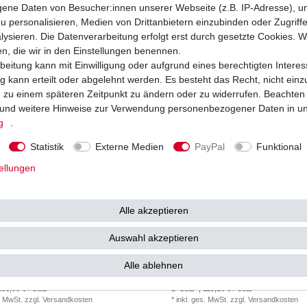
22,17 € / Satz
1
Satz
| 32,74 € / Satz
ne Daten von Besucher:innen unserer Webseite (z.B. IP-Adresse), um
. MwSt.
zzgl.
Versandkosten
*
inkl. ges. MwSt.
zzgl.
Versandkosten
u personalisieren, Medien von Drittanbietern einzubinden oder Zugriff
ysieren. Die Datenverarbeitung erfolgt erst durch gesetzte Cookies. Wi
en, die wir in den Einstellungen benennen.
beitung kann mit Einwilligung oder aufgrund eines berechtigten Interes
 kann erteilt oder abgelehnt werden. Es besteht das Recht, nicht einz
ng zu einem späteren Zeitpunkt zu ändern oder zu widerrufen. Beachten
und weitere Hinweise zur Verwendung personenbezogener Daten in u
g
.
Statistik
Externe Medien
PayPal
Funktional
ellungen
Alle akzeptieren
Auswahl akzeptieren
nsatz Ducati ST2 944 S100AA 1997-
DID Kettensatz Ducati ST2 944 S100AA 
VM e-verstärkt G&B
2003 525 VX verstärkt B&S
Alle ablehnen
135,00 € *
119
00 €
UVP 150,14 €
135,00 € / Satz
1
Satz
| 119,16 € / Satz
. MwSt.
zzgl.
Versandkosten
*
inkl. ges. MwSt.
zzgl.
Versandkosten