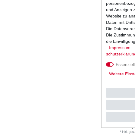
1
Satz
| 
personenbezoge
*
inkl. ges
und Anzeigen z
Website zu anal
Daten mit Dritt
Die Datenverar
Die Zustimmung
die Einwilligu
Impressum
schutz­erklärun
Essenziell
Weitere Einst
DID Kette
2003 525 
UVP 160,
1
Satz
| 
*
inkl. ges