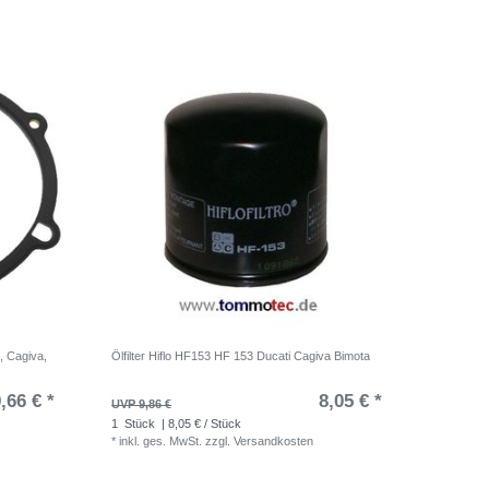
, Cagiva,
Ölfilter Hiflo HF153 HF 153 Ducati Cagiva Bimota
,66 € *
8,05 € *
UVP 9,86 €
1
Stück
| 8,05 € / Stück
*
inkl. ges. MwSt.
zzgl.
Versandkosten