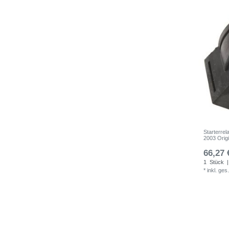
Starterrel
2003 Origi
66,27 
1
Stück
|
*
inkl. ges