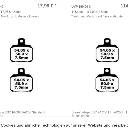
17,96 € *
114
0 €
UVP 160,00 €
 17,96 € / Stück
1
Stück
| 114,00 € / Stück
. MwSt.
zzgl.
Versandkosten
*
inkl. ges. MwSt.
zzgl.
Versandkosten
äge EBC FA 266 FA266 Standard
Bremsbeläge EBC FA 266 HH FA266HH S
tze
Bremsklötze
22,17 € *
32
Cookies und ähnliche Technologien auf unserer Website und verarbei
9 €
UVP 47,84 €