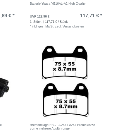
Batterie Yuasa YB16AL-A2 High Quality
,89 € *
117,71 € *
UVP 122,96 €
1
Stück
| 117,71 € / Stück
*
inkl. ges. MwSt.
zzgl.
Versandkosten
he
Bremsbeläge EBC FA 244 FA244 Bremsklötze
vorne mehrere Ausführungen