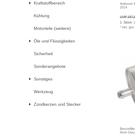
Kraftstoffbereich
Anlasser 
2014
Kühlung
UVP 187,
1
Stück
|
*
inkl. ges
Motorteile (weitere)
Öle und Flüssigkeiten
Sicherheit
Sonderangebote
Sonstiges
Werkzeug
Zündkerzen und Stecker
Benzinfilt
8mm Duca