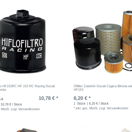
Hiflo HF153RC HF 153 RC Racing Ducati
Ölfilter Zubehör Ducati Cagiva Bimota wi
mota
HF153
10,78 € *
6,20 € *
1 €
1
Stück
| 6,20 € / Stück
 10,78 € / Stück
*
inkl. ges. MwSt.
zzgl.
Versandkosten
. MwSt.
zzgl.
Versandkosten