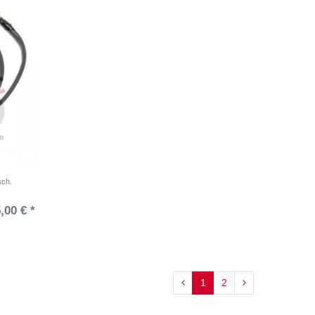
sch.
,00 € *
1
2