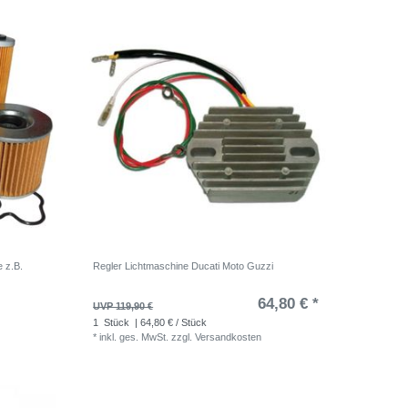
e z.B.
Regler Lichtmaschine Ducati Moto Guzzi
64,80 € *
UVP 119,90 €
1
Stück
| 64,80 € / Stück
*
inkl. ges. MwSt.
zzgl.
Versandkosten