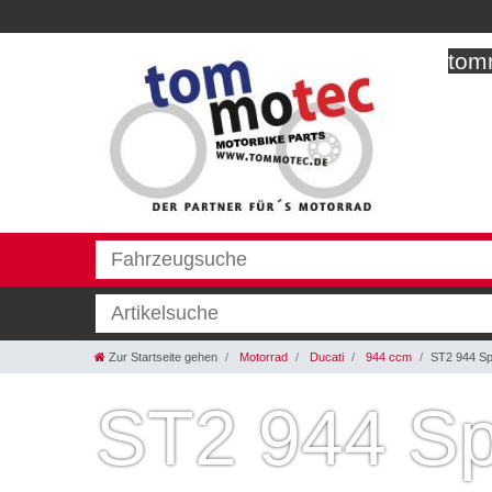
tomm
Zur Startseite gehen
Motorrad
Ducati
944 ccm
ST2 944 Sp
ST2 944 Sp