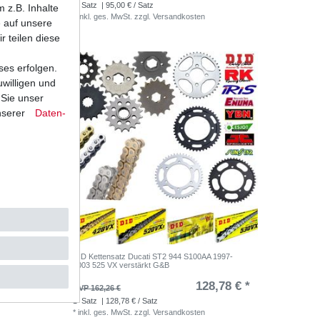
1
Satz
| 95,00 € / Satz
 z.B. Inhalte
*
inkl. ges. MwSt.
zzgl.
Versandkosten
e auf unsere
r teilen diese
ses erfolgen.
uwilligen und
 Sie unser
nserer
Daten­
1997-
DID Kettensatz Ducati ST2 944 S100AA 1997-
2003 525 VX verstärkt G&B
,16 € *
128,78 € *
UVP 162,26 €
1
Satz
| 128,78 € / Satz
*
inkl. ges. MwSt.
zzgl.
Versandkosten