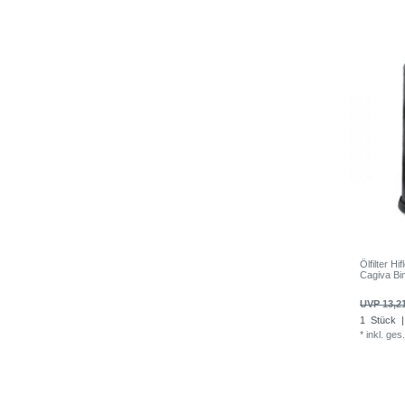
Ölfilter 
Cagiva Bi
UVP 13,2
1
Stück
|
*
inkl. ges