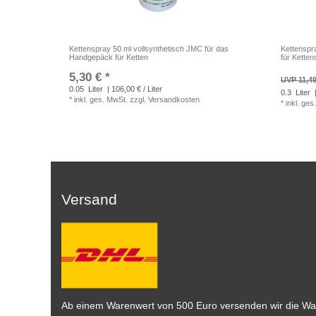
Kettenspray 50 ml vollsynthetisch JMC für das
Kettenspr
Handgepäck für Ketten
für Ketten
5,30 € *
UVP 11,49
0.05
Liter
| 106,00 € / Liter
0.3
Liter
|
*
inkl. ges. MwSt.
zzgl.
Versandkosten
*
inkl. ges
Versand
Ab einem Warenwert von 500 Euro versenden wir die War