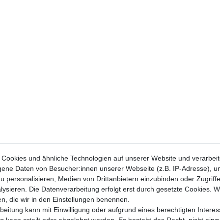
Cookies und ähnliche Technologien auf unserer Website und verarbei
ne Daten von Besucher:innen unserer Webseite (z.B. IP-Adresse), um
u personalisieren, Medien von Drittanbietern einzubinden oder Zugriff
ysieren. Die Datenverarbeitung erfolgt erst durch gesetzte Cookies. Wi
en, die wir in den Einstellungen benennen.
Honda MSX 125 
beitung kann mit Einwilligung oder aufgrund eines berechtigten Interes
Yamaha RD 80 LC
 kann erteilt oder abgelehnt werden. Es besteht das Recht, nicht einz