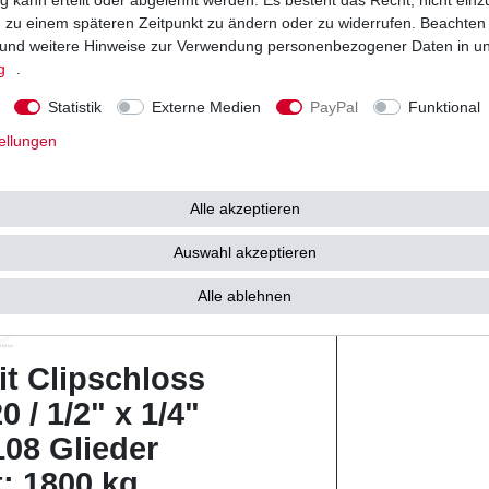
ng zu einem späteren Zeitpunkt zu ändern oder zu widerrufen. Beachten
Kette
und weitere Hinweise zur Verwendung personenbezogener Daten in u
g
.
Statistik
Externe Medien
PayPal
Funktional
ellungen
ndard
ild
Alle akzeptieren
- D - ohne O-Ringe
rz / stahl
Auswahl akzeptieren
Alle ablehnen
it Clipschloss
0 / 1/2" x 1/4"
108 Glieder
t: 1800 kg