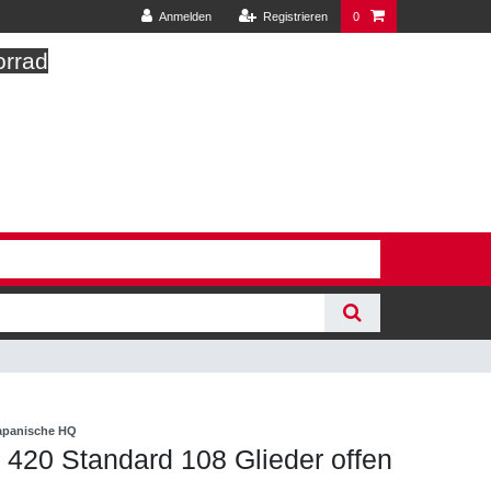
Anmelden
Registrieren
0
orrad
japanische HQ
 420 Standard 108 Glieder offen