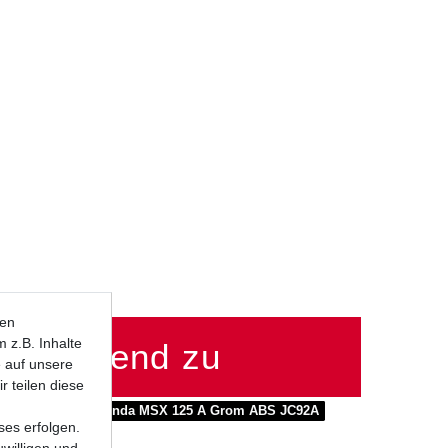
ten
 z.B. Inhalte
passend zu
e auf unsere
r teilen diese
A ABS JC75A
Honda MSX 125 A Grom ABS JC92A
ses erfolgen.
 I 10X
uwilligen und