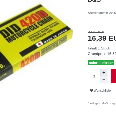
Artikelnummer
90420
UVP 18,22 €
16,39 
Inhalt
1
Stück
Grundpreis
16,39
sofort lieferbar
Wunschliste
* inkl. ges. MwSt. zzgl.