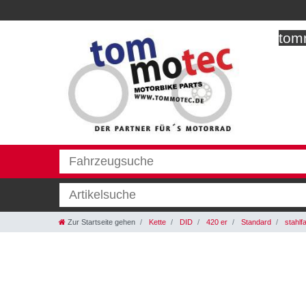
tomm
Zur Startseite gehen
Kette
DID
420 er
Standard
stahlf