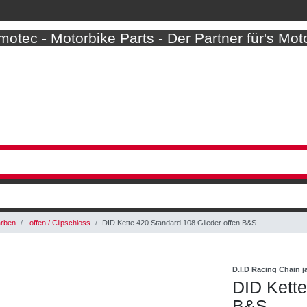
otec - Motorbike Parts - Der Partner für's Mot
arben
offen / Clipschloss
DID Kette 420 Standard 108 Glieder offen B&S
D.I.D Racing Chain 
DID Kette
B&S