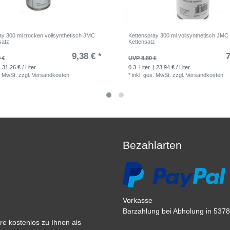
ay 300 ml trocken vollsynthetisch JMC
Kettenspray 300 ml vollsynthetisch JMC 
satz
Kettensatz
9,38 € *
7
 €
UVP 8,80 €
 31,26 € / Liter
0.3
Liter
| 23,94 € / Liter
. MwSt.
zzgl.
Versandkosten
*
inkl. ges. MwSt.
zzgl.
Versandkosten
Bezahlarten
Vorkasse
Barzahlung bei Abholung in 53783
e kostenlos zu Ihnen als