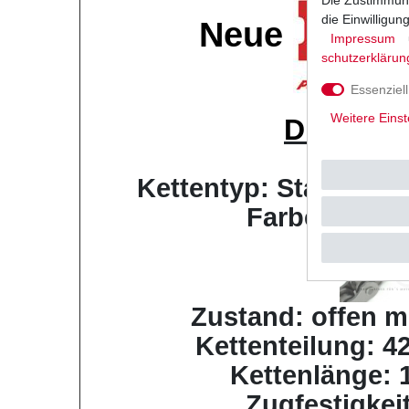
die Einwilligu
Neue
Impressum
schutz­erklärun
Essenziell
Weitere Einst
D.I.D
Sta
Musterb
Kettentyp: Standard 
Farbe: schwa
Zustand: offen m
Kettenteilung: 42
Kettenlänge: 
Zugfestigkei