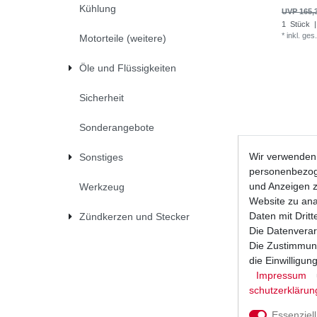
Kühlung
UVP 165,
1
Stück
|
*
inkl. ges
Motorteile (weitere)
Öle und Flüssigkeiten
Sicherheit
Sonderangebote
Wir verwenden 
Sonstiges
personenbezoge
und Anzeigen z
Werkzeug
Website zu anal
Daten mit Dritt
Zündkerzen und Stecker
Die Datenverar
Die Zustimmung
die Einwilligu
Impressum
Dichtung
4XR VM02
schutz­erklärun
UVP 9,87 
Essenziell