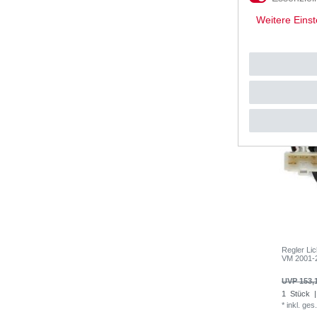
1
Stück
|
*
inkl. ges
Weitere Einst
Regler Li
VM 2001-
UVP 153,
1
Stück
|
*
inkl. ges