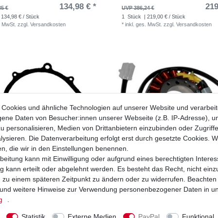
134,98 € *
219
35 €
UVP 386,24 €
 134,98 € / Stück
1
Stück
| 219,00 € / Stück
. MwSt.
zzgl.
Versandkosten
*
inkl. ges. MwSt.
zzgl.
Versandkosten
Cookies und ähnliche Technologien auf unserer Website und verarbei
ne Daten von Besucher:innen unserer Webseite (z.B. IP-Adresse), um
u personalisieren, Medien von Drittanbietern einzubinden oder Zugriff
ysieren. Die Datenverarbeitung erfolgt erst durch gesetzte Cookies. Wi
en, die wir in den Einstellungen benennen.
beitung kann mit Einwilligung oder aufgrund eines berechtigten Interes
 kann erteilt oder abgelehnt werden. Es besteht das Recht, nicht einz
ng zu einem späteren Zeitpunkt zu ändern oder zu widerrufen. Beachten
und weitere Hinweise zur Verwendung personenbezogener Daten in u
 Lichtmaschine Yamaha XVS 650 4VR
Lichtmaschine Yamaha XVS 650 DragSt
 VM03 VM04 1997-2007
4XR VM 1997-2003 Japan HQ
g
.
7,24 € *
124
€
UVP 152,98 €
Statistik
Externe Medien
PayPal
Funktional