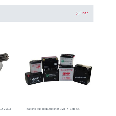
Filter
M02 VM03
Batterie aus dem Zubehör JMT YT12B-BS