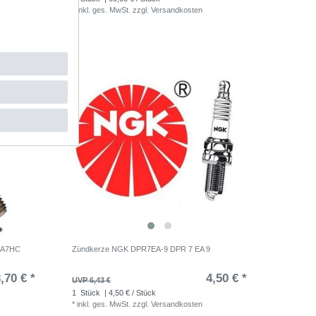
*
inkl. ges. MwSt.
zzgl.
Versandkosten
-RA7HC
Zündkerze NGK DPR7EA-9 DPR 7 EA 9
,70 € *
4,50 € *
UVP 6,43 €
1
Stück
| 4,50 € / Stück
*
inkl. ges. MwSt.
zzgl.
Versandkosten