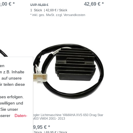
,00 € *
42,69 € *
UVP 46,69 €
1
Stück
| 42,69 € / Stück
*
inkl. ges. MwSt.
zzgl.
Versandkosten
ten
 z.B. Inhalte
e auf unsere
r teilen diese
ses erfolgen.
uwilligen und
 Sie unser
nserer
Daten­
ar 4VR
Regler Lichtmaschine YAMAHA XVS 650 Drag Star
VM03 VM04 2001- 2013
,88 € *
69,95 € *
1
Stück
| 69,95 € / Stück