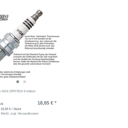
e NGK DPR7EIX-9 Iridium
18,65 € *
6 €
 18,65 € / Stück
. MwSt.
zzgl.
Versandkosten