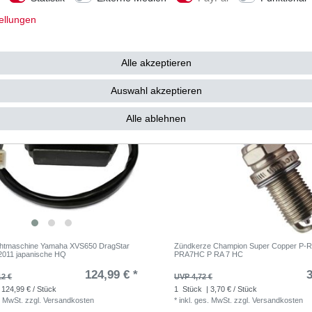
 7,24 € / Stück
1
Stück
| 124,88 € / Stück
. MwSt.
zzgl.
Versandkosten
*
inkl. ges. MwSt.
zzgl.
Versandkosten
ellungen
Alle akzeptieren
Auswahl akzeptieren
Alle ablehnen
chtmaschine Yamaha XVS650 DragStar
Zündkerze Champion Super Copper P
2011 japanische HQ
PRA7HC P RA 7 HC
124,99 € *
3
12 €
UVP 4,72 €
 124,99 € / Stück
1
Stück
| 3,70 € / Stück
. MwSt.
zzgl.
Versandkosten
*
inkl. ges. MwSt.
zzgl.
Versandkosten