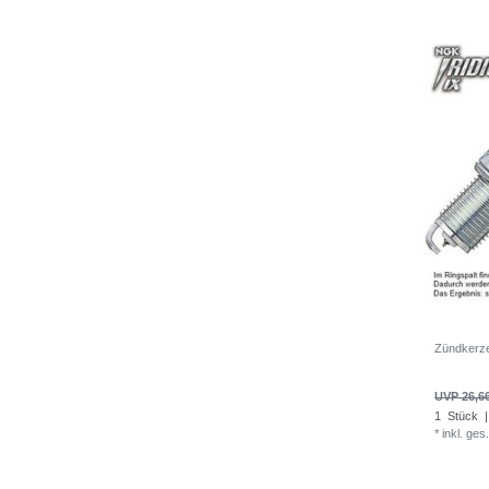
Zündkerz
UVP 26,6
1
Stück
|
*
inkl. ges