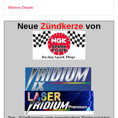
Weitere Details
Neue
Zündkerze
von
Top- Zündkerzen vom japanischen Erstausrüster.