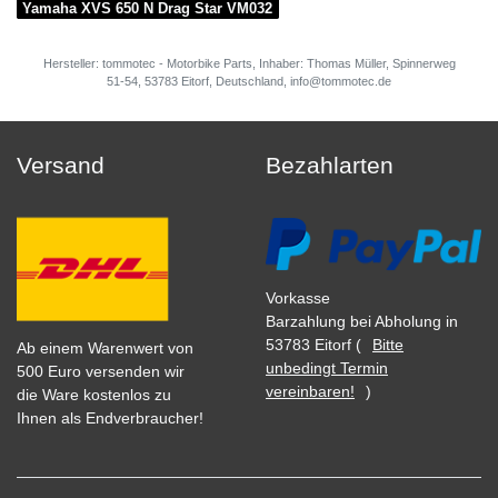
Yamaha XVS 650 N Drag Star VM032
Hersteller: tommotec - Motorbike Parts, Inhaber: Thomas Müller, Spinnerweg
51-54, 53783 Eitorf, Deutschland, info@tommotec.de
Versand
Bezahlarten
Vorkasse
Barzahlung bei Abholung in
53783 Eitorf (
Bitte
Ab einem Warenwert von
unbedingt Termin
500 Euro versenden wir
vereinbaren!
)
die Ware kostenlos zu
Ihnen als Endverbraucher!