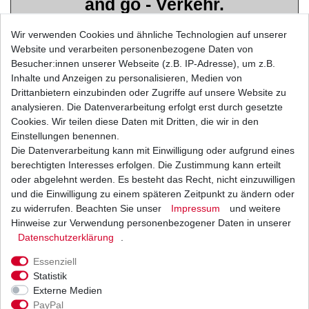
and go - Verkehr.
Fehlzündungen oder
Wir verwenden Cookies und ähnliche Technologien auf unserer
Zündaussetzer werden verhindert.
Website und verarbeiten personenbezogene Daten von
Das senkt den Schadstoffausstoss
Besucher:innen unserer Webseite (z.B. IP-Adresse), um z.B.
und schont
Inhalte und Anzeigen zu personalisieren, Medien von
Drittanbietern einzubinden oder Zugriffe auf unsere Website zu
(wenn vorhanden) den Katalysator
analysieren. Die Datenverarbeitung erfolgt erst durch gesetzte
und die Umwelt.
Cookies. Wir teilen diese Daten mit Dritten, die wir in den
Die Iridium Zündkerzen sichern
Einstellungen benennen.
´runden´ Motorlauf,
Die Datenverarbeitung kann mit Einwilligung oder aufgrund eines
berechtigten Interesses erfolgen. Die Zustimmung kann erteilt
erhöhen das Fahrerlebnis durch
oder abgelehnt werden. Es besteht das Recht, nicht einzuwilligen
bessere Beschleunigung
und die Einwilligung zu einem späteren Zeitpunkt zu ändern oder
und bieten dadurch mehr
zu widerrufen. Beachten Sie unser
Impressum
und weitere
Hinweise zur Verwendung personenbezogener Daten in unserer
Fahrspass.
Daten­schutz­erklärung
.
Die Iridium Zündkerze hält
mindestens doppelt solange
Essenziell
Statistik
wie jede normale Zündkerze.
Externe Medien
Häufige Zündkerzenwechsel sind
PayPal