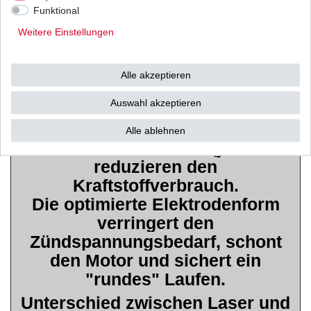
damit ´out´.
Funktional
Das wiederum reduziert die
Weitere Einstellungen
Kosten.
Höchste Zündsicherheit,
Alle akzeptieren
gleichmäßige Verbrennung,
Auswahl akzeptieren
optimale Motorleistung, spontane
Gasannahmen sind das Ergebnis
Alle ablehnen
modernster Technologie und
reduzieren den
Kraftstoffverbrauch.
Die optimierte Elektrodenform
verringert den
Zündspannungsbedarf, schont
den Motor und sichert ein
"rundes" Laufen.
Unterschied zwischen Laser und