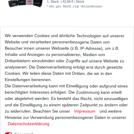
1
Stück
| 42,69 € / Stück
*
inkl. ges. MwSt.
zzgl.
Versandkosten
Dichtung Lichtmaschine Yamaha XVS 650 4VR
Wir verwenden Cookies und ähnliche Technologien auf unserer
4XR VM02 VM03 VM04 1997-2007
Website und verarbeiten personenbezogene Daten von
7,24 € *
UVP 9,87 €
Besucher:innen unserer Webseite (z.B. IP-Adresse), um z.B.
1
Stück
| 7,24 € / Stück
Inhalte und Anzeigen zu personalisieren, Medien von
*
inkl. ges. MwSt.
zzgl.
Versandkosten
Drittanbietern einzubinden oder Zugriffe auf unsere Website zu
analysieren. Die Datenverarbeitung erfolgt erst durch gesetzte
Cookies. Wir teilen diese Daten mit Dritten, die wir in den
Einstellungen benennen.
Die Datenverarbeitung kann mit Einwilligung oder aufgrund eines
Lichtmaschine Yamaha XVS 650 DragStar 4VR
4XR VM 1997-2003 Japan HQ
berechtigten Interesses erfolgen. Die Zustimmung kann erteilt
124,88 € *
oder abgelehnt werden. Es besteht das Recht, nicht einzuwilligen
UVP 152,98 €
und die Einwilligung zu einem späteren Zeitpunkt zu ändern oder
1
Stück
| 124,88 € / Stück
*
inkl. ges. MwSt.
zzgl.
Versandkosten
zu widerrufen. Beachten Sie unser
Impressum
und weitere
Hinweise zur Verwendung personenbezogener Daten in unserer
Daten­schutz­erklärung
.