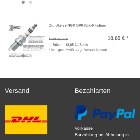
Zündkerze NGK DPR7EIX-9 Iridium
18,65 € *
UVP 26,66 €
1
Stück
| 18,65 € / Stück
*
inkl. ges. MwSt.
zzgl.
Versandkosten
Versand
Bezahlarten
Vorkasse
Barzahlung bei Abholung in