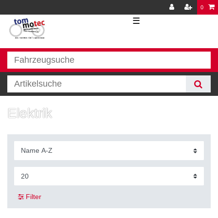
0
☰
Elektrik
Filter