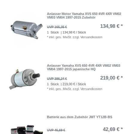
Anlasser Motor Yamaha XVS 650 4VR 4XR VM02
VM03 VM04 1997-2015 Zubehör
134,98 € *
UVP 165,35 €
1
Stück
| 134,98 € / Stück
*
inkl. ges. MwSt.
zzgl.
Versandkosten
Anlasser Yamaha XVS 650 4VR 4XR VM02 VM03
VM04 1997-2015 japanische HQ
219,00 € *
UVP 386,24 €
1
Stück
| 219,00 € / Stück
*
inkl. ges. MwSt.
zzgl.
Versandkosten
Batterie aus dem Zubehör JMT YT12B-BS
42,69 € *
UVP 46,69 €