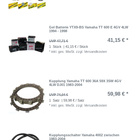
Gel Batterie YTX9-BS Yamaha TT 600 E 4GV 4LW
1994 - 1998
41,15 € *
UVP 47,71 €
1
Stück
| 41,15 € / Stück
*
inkl. ges. MwSt.
zzgl.
Versandkosten
Kupplung Yamaha TT 600 36A 59X 3SW 4GV
4LW DJ01 1983-2004
59,98 € *
UVP 74,04 €
1
Satz
| 59,98 € / Satz
*
inkl. ges. MwSt.
zzgl.
Versandkosten
Kupplungsschalter Yamaha 4002 zwischen
1983-2004