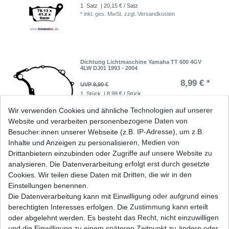
1
Satz
| 20,15 € / Satz
*
inkl. ges. MwSt.
zzgl.
Versandkosten
Dichtung Lichtmaschine Yamaha TT 600 4GV
4LW DJ01 1993 - 2004
8,99 € *
UVP 9,90 €
1
Stück
| 8,99 € / Stück
*
inkl. ges. MwSt.
zzgl.
Versandkosten
Wir verwenden Cookies und ähnliche Technologien auf unserer
Website und verarbeiten personenbezogene Daten von
Besucher:innen unserer Webseite (z.B. IP-Adresse), um z.B.
Inhalte und Anzeigen zu personalisieren, Medien von
DID Kettensatz Yamaha TT 600 E 4GV 4LW 1994-
Drittanbietern einzubinden oder Zugriffe auf unsere Website zu
1998 520 Standard B&S 4L
analysieren. Die Datenverarbeitung erfolgt erst durch gesetzte
66,39 € *
UVP 83,65 €
Cookies. Wir teilen diese Daten mit Dritten, die wir in den
1
Satz
| 66,39 € / Satz
Einstellungen benennen.
*
inkl. ges. MwSt.
zzgl.
Versandkosten
Die Datenverarbeitung kann mit Einwilligung oder aufgrund eines
berechtigten Interesses erfolgen. Die Zustimmung kann erteilt
oder abgelehnt werden. Es besteht das Recht, nicht einzuwilligen
und die Einwilligung zu einem späteren Zeitpunkt zu ändern oder