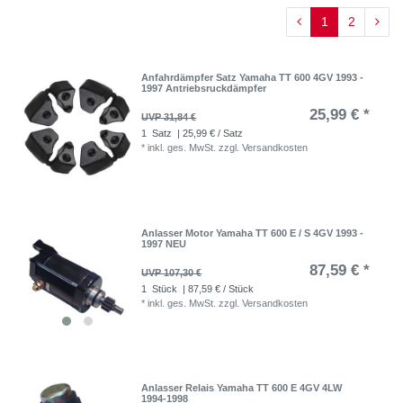
1
2
Anfahrdämpfer Satz Yamaha TT 600 4GV 1993 -
1997 Antriebsruckdämpfer
25,99 € *
UVP 31,84 €
1
Satz
| 25,99 € / Satz
*
inkl. ges. MwSt.
zzgl.
Versandkosten
Anlasser Motor Yamaha TT 600 E / S 4GV 1993 -
1997 NEU
87,59 € *
UVP 107,30 €
1
Stück
| 87,59 € / Stück
*
inkl. ges. MwSt.
zzgl.
Versandkosten
Anlasser Relais Yamaha TT 600 E 4GV 4LW
1994-1998