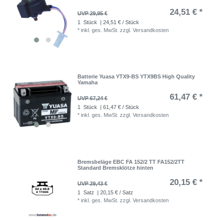
24,51 € *
UVP 29,95 €
1
Stück
| 24,51 € / Stück
*
inkl. ges. MwSt.
zzgl.
Versandkosten
Batterie Yuasa YTX9-BS YTX9BS High Quality
Yamaha
61,47 € *
UVP 67,24 €
1
Stück
| 61,47 € / Stück
*
inkl. ges. MwSt.
zzgl.
Versandkosten
Bremsbeläge EBC FA 152/2 TT FA152/2TT
Standard Bremsklötze hinten
20,15 € *
UVP 29,43 €
1
Satz
| 20,15 € / Satz
*
inkl. ges. MwSt.
zzgl.
Versandkosten