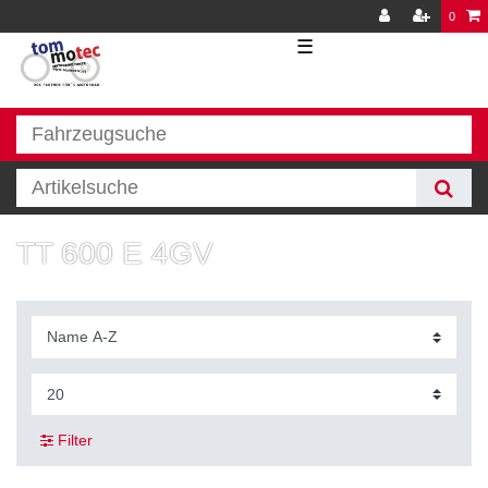
0
☰
TT 600 E 4GV
Filter