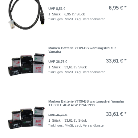
6,95 € *
UVP 8,51 €
1
Stück
| 6,95 € / Stück
*
inkl. ges. MwSt.
zzgl.
Versandkosten
Marken Batterie YTX9-BS wartungsfrei für
Yamaha
33,61 € *
UVP 36,76 €
1
Stück
| 33,61 € / Stück
*
inkl. ges. MwSt.
zzgl.
Versandkosten
Marken Batterie YTX9-BS wartungsfrei Yamaha
TT 600 E 4GV 4LW 1994-1998
33,61 € *
UVP 36,76 €
1
Stück
| 33,61 € / Stück
*
inkl. ges. MwSt.
zzgl.
Versandkosten