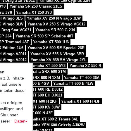
 N Drag Star VE012
Yamaha XC 180 Cygnus 32H
3Y8
Yamaha SR 250 Classic 21LS
SE 3Y8
Yamaha XT 250 3Y3
H Virago 3LS
Yamaha XV 250 N Virago 3LW
S Virago 3LW
Yamaha XV 250 S Virago VG012
 Drag Star VG031
Yamaha SR 500 G 2J4
SP 2J4
Yamaha SR 500 SP Scheibe 48T
SP Trommel 48T
Yamaha XT 500 1U6
 Edition 1U6
Yamaha XV 500 SE Special 26R
H Virago VJ011
Yamaha XV 535 N Virago 3BR
N Virago VJ012
Yamaha XV 535 SH Virago 2YL
SN Virago 3BR
Yamaha XT 550 5Y3
Yamaha XZ 550 R
XZ 550 S 11U
Yamaha SRX 600 2TM
ten
 H 1XL
Yamaha SRX 600 N 1XM
Yamaha TT 600 36A
 z.B. Inhalte
59X
Yamaha TT 600 E 4GV
Yamaha TT 600 E 4LW
e auf unsere
R DJ011
Yamaha TT 600 RE DJ012
r teilen diese
EH 3TB
Yamaha XT 600 EH DJ021
 EN 3UW
Yamaha XT 600 H 2KF
Yamaha XT 600 H 43F
ses erfolgen.
KH 3TB
Yamaha XT 600 KN 3UW
uwilligen und
N 2NF
Yamaha XT 600 N 43F
 Sie unser
 Tenere 1VJ
Yamaha XT 600 Z Tenere 34L
nserer
Daten­
 Tenere 3AJ
Yamaha YFM 600 Grizzly AJ02W
AH Drag Star Classic VM022