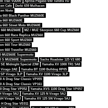
50 Trail VDD00
Aprilia Pegaso 650 Tundra VD
cen Cafe
Derbi 659 Mulhacen
cen Nieto
a 660 Black Panther MUZ660E
ra 660 MUZ660E
a 660 Street Moto MUZ660E
f 660 MUZ660E
MZ / MUZ Skorpion 660 Cup MUZ660
on 660 Race Replica MUZ660
ion 660 Sport MUZ660
ion 660 Tour MUZ660
on 660 Traveller MUZ660
0 MUZ660E Supermoto
0 S MUZ660E Supermoto
Sachs Roadster 125 V2 680
 SE Midnight Special 23W
Yamaha XV 1000 TR1 5A8
 Virago 2AE
Yamaha BT 1100 Bulldog RP05
 SP Virago 3LP
Yamaha XV 1100 Virago 3LP
 A Drag Star Classic VP055
 A Drag Star Classic VP161
0 Drag Star VP052
Yamaha XVS 1100 Drag Star VP057
H Virago 5AJ
Yamaha XV 125 N Virago 5AJ
SH Virago 5AJ
Yamaha XV 125 SN Virago 5AJ
 H Drag Star VE011