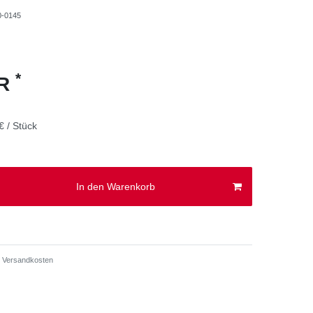
0-0145
*
UR
€ / Stück
In den Warenkorb
Versandkosten