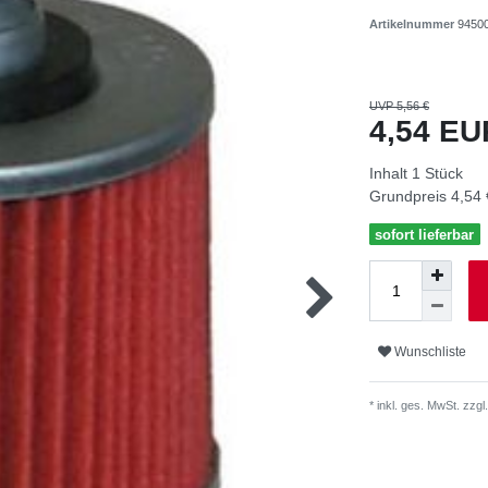
Artikelnummer
9450
UVP 5,56 €
4,54 E
Inhalt
1
Stück
Grundpreis
4,54 
sofort lieferbar
Wunschliste
* inkl. ges. MwSt. zzgl.