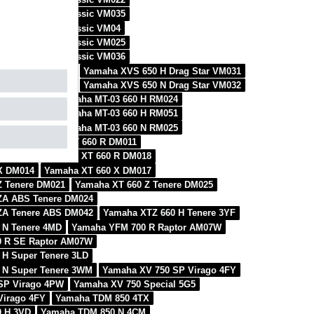
AH Drag Star Classic VM035
AH Drag Star Classic VM04
AN Drag Star Classic VM025
AN Drag Star Classic VM036
 H Drag Star 4VR
Yamaha XVS 650 H Drag Star VM031
 N Drag Star 4XR
Yamaha XVS 650 N Drag Star VM032
60 H RM021
Yamaha MT-03 660 H RM024
60 H RM027
Yamaha MT-03 660 H RM051
60 N RM022
Yamaha MT-03 660 N RM025
 4SU
Yamaha XT 660 R DM011
R DM016
Yamaha XT 660 R DM018
X DM014
Yamaha XT 660 X DM017
Z Tenere DM021
Yamaha XT 660 Z Tenere DM025
ZA ABS Tenere DM024
ZA Tenere ABS DM042
Yamaha XTZ 660 H Tenere 3YF
 N Tenere 4MD
Yamaha YFM 700 R Raptor AM07W
 R SE Raptor AM07W
 H Super Tenere 3LD
 N Super Tenere 3WM
Yamaha XV 750 SP Virago 4FY
SP Virago 4PW
Yamaha XV 750 Special 5G5
Virago 4FY
Yamaha TDM 850 4TX
 H 3VD
Yamaha TDM 850 N 4CM