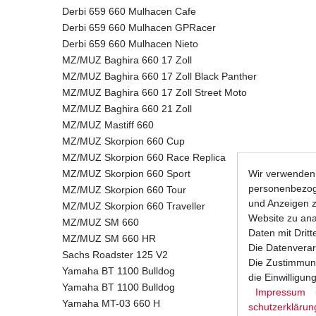
Derbi 659 660 Mulhacen Cafe
Derbi 659 660 Mulhacen GPRacer
Derbi 659 660 Mulhacen Nieto
MZ/MUZ Baghira 660 17 Zoll
MZ/MUZ Baghira 660 17 Zoll Black Panther
MZ/MUZ Baghira 660 17 Zoll Street Moto
MZ/MUZ Baghira 660 21 Zoll
MZ/MUZ Mastiff 660
MZ/MUZ Skorpion 660 Cup
MZ/MUZ Skorpion 660 Race Replica
Wir verwenden 
MZ/MUZ Skorpion 660 Sport
personenbezoge
MZ/MUZ Skorpion 660 Tour
und Anzeigen z
MZ/MUZ Skorpion 660 Traveller
Website zu anal
MZ/MUZ SM 660
Daten mit Dritt
MZ/MUZ SM 660 HR
Die Datenverar
Sachs Roadster 125 V2
Die Zustimmung
Yamaha BT 1100 Bulldog
die Einwilligu
Yamaha BT 1100 Bulldog
Impressum
Yamaha MT-03 660 H
schutz­erklärun