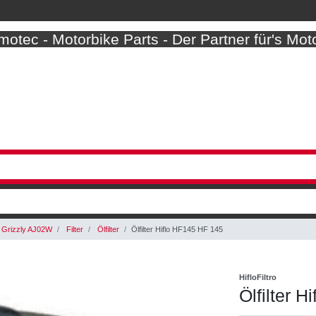
otec - Motorbike Parts - Der Partner für's Mot
Grizzly AJ02W
Filter
Ölfilter
Ölfilter Hiflo HF145 HF 145
HifloFiltro
Ölfilter 