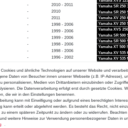
Yamaha XVS 125
-
2010 - 2011
Yamaha SR 250 
-
2010
Yamaha SR 250 
-
2011
Yamaha XV 250 
Yamaha XV 250 
-
1998 - 2006
Yamaha XVS 250
-
1999 - 2006
Yamaha SR 500 
-
1999 - 2006
Yamaha SR 500 
-
1998 - 2006
Yamaha XT 500 S
-
1998 - 2006
Yamaha XV 535 
-
1996 - 2002
Yamaha XV 535 
-
1995 - 1999
Yamaha XV 535 
Yamaha XZ 550 
Cookies und ähnliche Technologien auf unserer Website und verarbei
-
1994 - 1999
Yamaha SRX 600
ne Daten von Besucher:innen unserer Webseite (z.B. IP-Adresse), um
-
1994 - 2002
Yamaha TT 600 
u personalisieren, Medien von Drittanbietern einzubinden oder Zugriff
-
1996 - 2002
Yamaha TT 600 
ysieren. Die Datenverarbeitung erfolgt erst durch gesetzte Cookies. Wi
-
2006- 2008
Yamaha XT 600 
en, die wir in den Einstellungen benennen.
-
2006 - 2008
Yamaha XT 600
beitung kann mit Einwilligung oder aufgrund eines berechtigten Interes
-
1998 - 2003
Yamaha XT 600 
 kann erteilt oder abgelehnt werden. Es besteht das Recht, nicht einz
RP051
2002 - 2004
Yamaha XT 600 
ng zu einem späteren Zeitpunkt zu ändern oder zu widerrufen. Beachten
RP052
2005 - 2006
Yamaha XT 600 Z
und weitere Hinweise zur Verwendung personenbezogener Daten in u
Yamaha XT 600 Z
RM021
2006
g
.
Yamaha XVS 650 