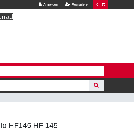
Anmelden
Registrieren
0
orrad
Hiflo HF145 HF 145