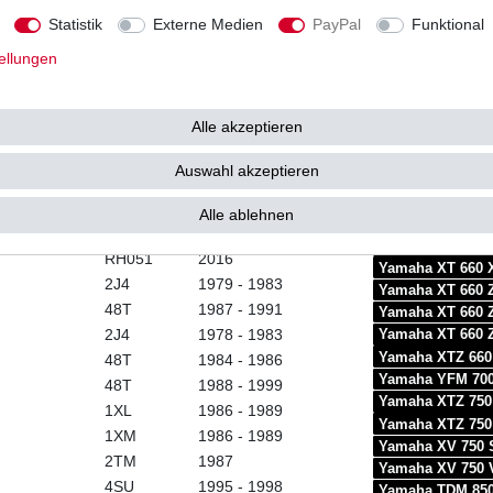
RM022
2006
Yamaha XVS 650 
Statistik
Externe Medien
PayPal
Funktional
RM024
2007 - 2010
Yamaha XVS 650 
RM025
2007 - 2008
ellungen
Yamaha XVS 650 
RM027
2011
Yamaha XVS 650 
RM051
2012 - 2014
Yamaha XVS 650
Alle akzeptieren
-
1982 - 1995
Yamaha XVS 650
Yamaha MT-03 6
21LS
1996 - 1998
Auswahl akzeptieren
Yamaha MT-03 6
3Y8
1980 - 1983
Yamaha MT-03 6
3Y9
1992 - 1994
Alle ablehnen
Yamaha SZR 660
RH051
2014 - 2016
Yamaha XT 660 
RH051
2016
Yamaha XT 660 
2J4
1979 - 1983
Yamaha XT 660 
48T
1987 - 1991
Yamaha XT 660 
2J4
1978 - 1983
Yamaha XT 660 
Yamaha XTZ 660
48T
1984 - 1986
Yamaha YFM 700
48T
1988 - 1999
Yamaha XTZ 750
1XL
1986 - 1989
Yamaha XTZ 750
1XM
1986 - 1989
Yamaha XV 750 
2TM
1987
Yamaha XV 750 
4SU
1995 - 1998
Yamaha TDM 850