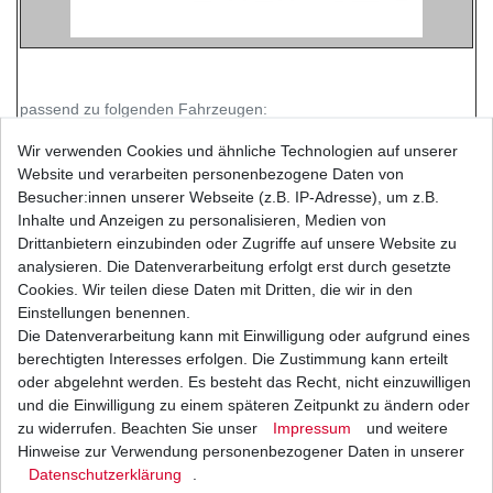
passend zu folgenden Fahrzeugen:
Modell
Typ
Baujahr
Wir verwenden Cookies und ähnliche Technologien auf unserer
Suzuki RM 125
RF14A
1992 - 1995
Website und verarbeiten personenbezogene Daten von
Suzuki RM 250
RJ15A
1992
Besucher:innen unserer Webseite (z.B. IP-Adresse), um z.B.
Inhalte und Anzeigen zu personalisieren, Medien von
Suzuki RM 250
RJ16A
1993 - 1995
Drittanbietern einzubinden oder Zugriffe auf unsere Website zu
Suzuki RMX 250
PJ11A
1994 - 1995
analysieren. Die Datenverarbeitung erfolgt erst durch gesetzte
Yamaha TT 600 E
4GV
1994 - 1995
Cookies. Wir teilen diese Daten mit Dritten, die wir in den
Yamaha TT 600 S
4GV
1993 - 1997
Einstellungen benennen.
Yamaha TT 600 S
4LW
1993 - 1997
Die Datenverarbeitung kann mit Einwilligung oder aufgrund eines
Yamaha WR 400 F
CH02W
1998
berechtigten Interesses erfolgen. Die Zustimmung kann erteilt
Yamaha YZ 125
4DB
1992
oder abgelehnt werden. Es besteht das Recht, nicht einzuwilligen
Yamaha YZ 125
4EX
1993
und die Einwilligung zu einem späteren Zeitpunkt zu ändern oder
Yamaha YZ 125
4JY
1994
zu widerrufen. Beachten Sie unser
Impressum
und weitere
Yamaha YZ 125
4PE
1995
Hinweise zur Verwendung personenbezogener Daten in unserer
Daten­schutz­erklärung
.
Yamaha YZ 125
4SS
1996