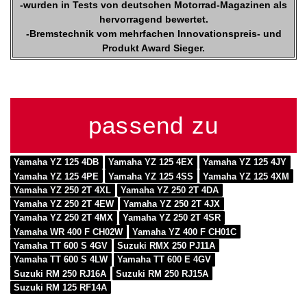
-wurden in Tests von deutschen Motorrad-Magazinen als
hervorragend bewertet.
-Bremstechnik vom mehrfachen Innovationspreis- und
Produkt Award Sieger.
passend zu
Yamaha YZ 125 4DB
Yamaha YZ 125 4EX
Yamaha YZ 125 4JY
Yamaha YZ 125 4PE
Yamaha YZ 125 4SS
Yamaha YZ 125 4XM
Yamaha YZ 250 2T 4XL
Yamaha YZ 250 2T 4DA
Yamaha YZ 250 2T 4EW
Yamaha YZ 250 2T 4JX
Yamaha YZ 250 2T 4MX
Yamaha YZ 250 2T 4SR
Yamaha WR 400 F CH02W
Yamaha YZ 400 F CH01C
Yamaha TT 600 S 4GV
Suzuki RMX 250 PJ11A
Yamaha TT 600 S 4LW
Yamaha TT 600 E 4GV
Suzuki RM 250 RJ16A
Suzuki RM 250 RJ15A
Suzuki RM 125 RF14A