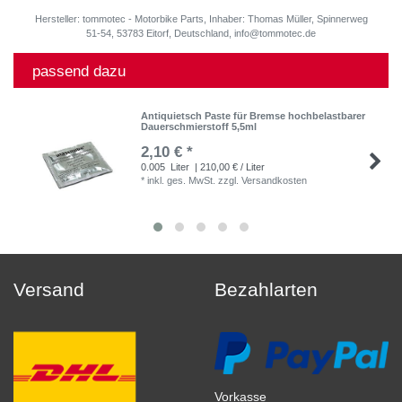
Hersteller: tommotec - Motorbike Parts, Inhaber: Thomas Müller, Spinnerweg
51-54, 53783 Eitorf, Deutschland, info@tommotec.de
passend dazu
Antiquietsch Paste für Bremse hochbelastbarer
Dauerschmierstoff 5,5ml
2,10 € *
0.005
Liter
| 210,00 € / Liter
*
inkl. ges. MwSt.
zzgl.
Versandkosten
Versand
Bezahlarten
Vorkasse