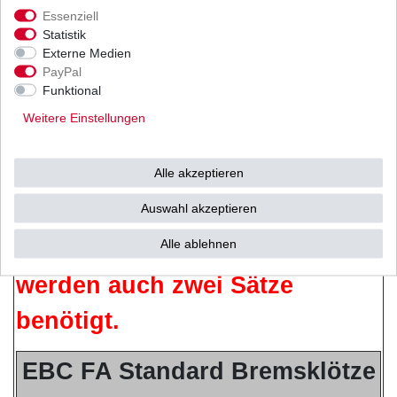
Yamaha YZ 125
4XM
1997
Essenziell
Yamaha YZ 250 2T
4DA
1992
Statistik
Externe Medien
ACHTUNG!
PayPal
Funktional
Ein Satz Bremsbeläge, wie hier
Weitere Einstellungen
angeboten,
Alle akzeptieren
ist für eine Bremsscheibe.
Auswahl akzeptieren
Sollte das Fahrzeug vorne zwei
Alle ablehnen
Scheibenbremsen haben,
werden auch zwei Sätze
benötigt.
EBC FA Standard Bremsklötze