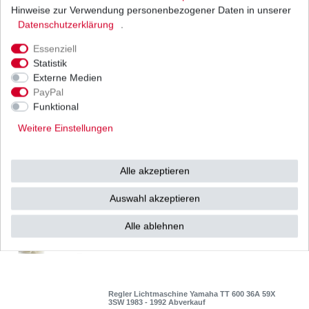
Hinweise zur Verwendung personenbezogener Daten in unserer
Daten­schutz­erklärung
.
Essenziell
Regler Lichtmaschine Yamaha TT 600 36A 59X
Statistik
1983 - 1992 High Quality
Externe Medien
97,99 € *
UVP 120,04 €
PayPal
1
Stück
| 97,99 € / Stück
Funktional
*
inkl. ges. MwSt.
zzgl.
Versandkosten
Weitere Einstellungen
Alle akzeptieren
Regler Lichtmaschine Yamaha TT 600 36A 59X
1983-1992 Eigenproduktion
Auswahl akzeptieren
49,80 € *
1
Stück
| 49,80 € / Stück
Alle ablehnen
*
inkl. ges. MwSt.
zzgl.
Versandkosten
Regler Lichtmaschine Yamaha TT 600 36A 59X
3SW 1983 - 1992 Abverkauf