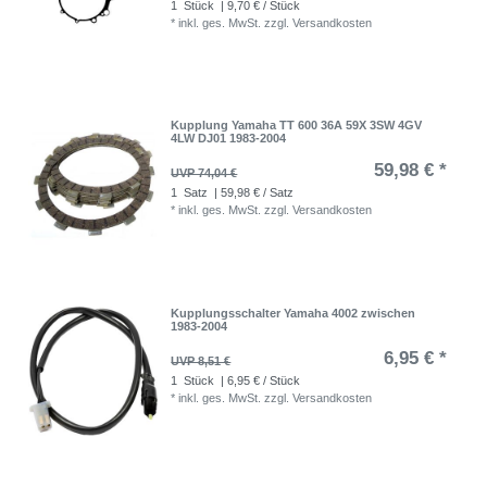
1
Stück
| 9,70 € / Stück
*
inkl. ges. MwSt.
zzgl.
Versandkosten
Kupplung Yamaha TT 600 36A 59X 3SW 4GV
4LW DJ01 1983-2004
59,98 € *
UVP 74,04 €
1
Satz
| 59,98 € / Satz
*
inkl. ges. MwSt.
zzgl.
Versandkosten
Kupplungsschalter Yamaha 4002 zwischen
1983-2004
6,95 € *
UVP 8,51 €
1
Stück
| 6,95 € / Stück
*
inkl. ges. MwSt.
zzgl.
Versandkosten