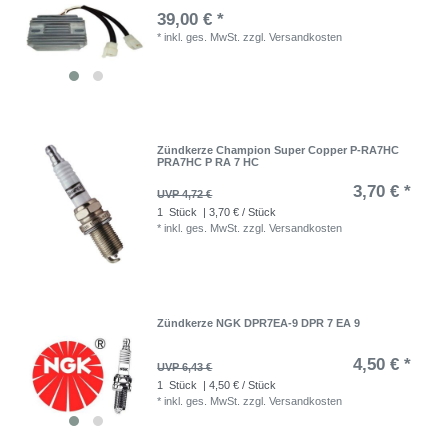
39,00 € *
*
inkl. ges. MwSt.
zzgl.
Versandkosten
Zündkerze Champion Super Copper P-RA7HC
PRA7HC P RA 7 HC
3,70 € *
UVP 4,72 €
1
Stück
| 3,70 € / Stück
*
inkl. ges. MwSt.
zzgl.
Versandkosten
Zündkerze NGK DPR7EA-9 DPR 7 EA 9
4,50 € *
UVP 6,43 €
1
Stück
| 4,50 € / Stück
*
inkl. ges. MwSt.
zzgl.
Versandkosten