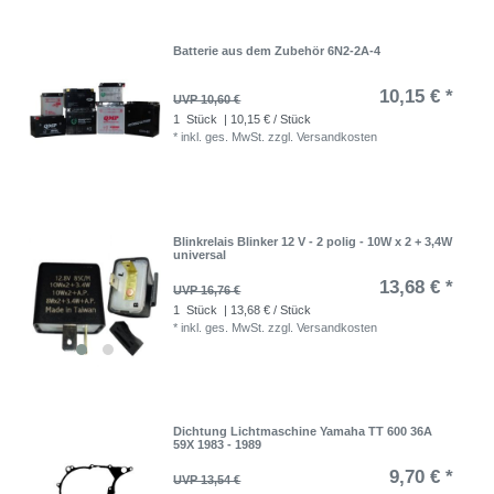
Batterie aus dem Zubehör 6N2-2A-4
10,15 € *
UVP 10,60 €
1
Stück
| 10,15 € / Stück
*
inkl. ges. MwSt.
zzgl.
Versandkosten
Blinkrelais Blinker 12 V - 2 polig - 10W x 2 + 3,4W
universal
13,68 € *
UVP 16,76 €
1
Stück
| 13,68 € / Stück
*
inkl. ges. MwSt.
zzgl.
Versandkosten
Dichtung Lichtmaschine Yamaha TT 600 36A
59X 1983 - 1989
9,70 € *
UVP 13,54 €