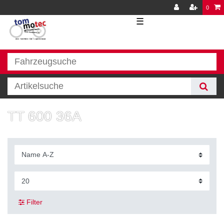
0
☰
TT 600 36A
Filter