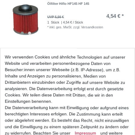
Ölfilter Hiflo HF145 HF 145
4,54 € *
UVP 5,56 €
1
Stück
| 4,54 € / Stück
*
inkl. ges. MwSt.
zzgl.
Versandkosten
Ölfilter TMF145 TMF 145
Wir verwenden Cookies und ähnliche Technologien auf unserer
Website und verarbeiten personenbezogene Daten von
3,87 € *
UVP 4,74 €
Besucher:innen unserer Webseite (z.B. IP-Adresse), um z.B.
1
Stück
| 3,87 € / Stück
Inhalte und Anzeigen zu personalisieren, Medien von
*
inkl. ges. MwSt.
zzgl.
Versandkosten
Drittanbietern einzubinden oder Zugriffe auf unsere Website zu
analysieren. Die Datenverarbeitung erfolgt erst durch gesetzte
Cookies. Wir teilen diese Daten mit Dritten, die wir in den
Einstellungen benennen.
Die Datenverarbeitung kann mit Einwilligung oder aufgrund eines
Ölfilter Yamaha TT 600 36A 3SW 4GV 4LW 59X
DJ01 1983 - 2004
berechtigten Interesses erfolgen. Die Zustimmung kann erteilt
3,87 € *
oder abgelehnt werden. Es besteht das Recht, nicht einzuwilligen
UVP 4,74 €
und die Einwilligung zu einem späteren Zeitpunkt zu ändern oder
1
Stück
| 3,87 € / Stück
*
inkl. ges. MwSt.
zzgl.
Versandkosten
zu widerrufen. Beachten Sie unser
Impressum
und weitere