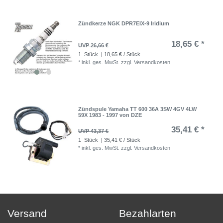
Zündkerze NGK DPR7EIX-9 Iridium
18,65 € *
UVP 26,66 €
1
Stück
| 18,65 € / Stück
*
inkl. ges. MwSt.
zzgl.
Versandkosten
Zündspule Yamaha TT 600 36A 3SW 4GV 4LW
59X 1983 - 1997 von DZE
35,41 € *
UVP 43,37 €
1
Stück
| 35,41 € / Stück
*
inkl. ges. MwSt.
zzgl.
Versandkosten
Versand
Bezahlarten