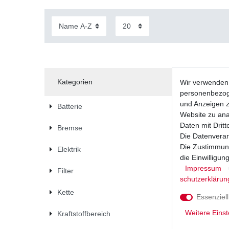
Kategorien
Wir verwenden 
personenbezoge
und Anzeigen z
Batterie
Website zu anal
Daten mit Dritt
Bremse
Die Datenverar
Die Zustimmung
Elektrik
die Einwilligu
Impressum
Filter
schutz­erklärun
Kette
Essenziell
Weitere Einst
Kraftstoffbereich
Regler L
EN500C 19