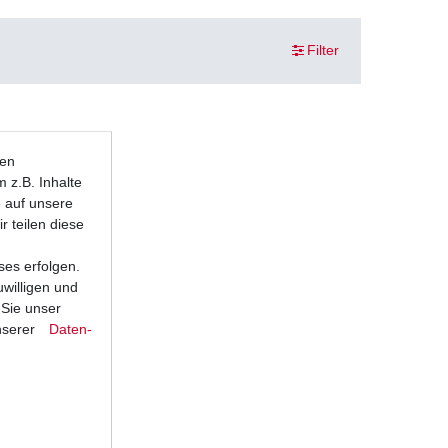
Filter
ten
 z.B. Inhalte
e auf unsere
r teilen diese
ses erfolgen.
uwilligen und
 Sie unser
nserer
Daten­
 EN500A