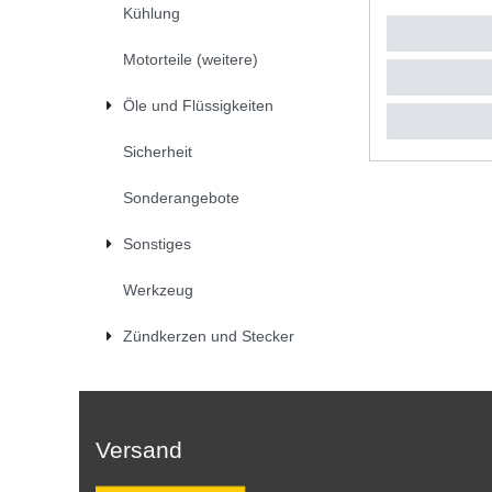
Kühlung
UVP 102,
1
Stück
|
*
inkl. ges
Motorteile (weitere)
Öle und Flüssigkeiten
Sicherheit
Sonderangebote
Sonstiges
Werkzeug
Zündkerzen und Stecker
Versand