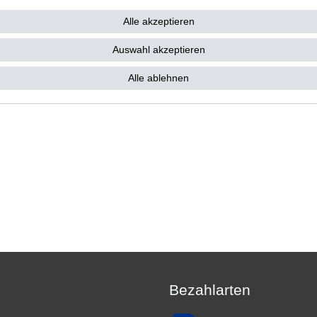
83,59 € *
49,99 € *
40 €
Alle akzeptieren
1
Stück
| 49,99 € / Stück
 83,59 € / Stück
*
inkl. ges. MwSt.
zzgl.
Versandkosten
. MwSt.
zzgl.
Versandkosten
Auswahl akzeptieren
Alle ablehnen
Bezahlarten