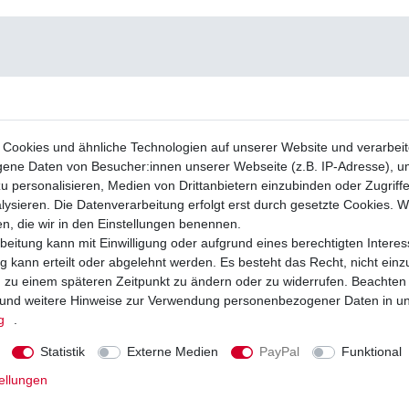
Cookies und ähnliche Technologien auf unserer Website und verarbei
ne Daten von Besucher:innen unserer Webseite (z.B. IP-Adresse), um
u personalisieren, Medien von Drittanbietern einzubinden oder Zugriff
ysieren. Die Datenverarbeitung erfolgt erst durch gesetzte Cookies. Wi
en, die wir in den Einstellungen benennen.
beitung kann mit Einwilligung oder aufgrund eines berechtigten Interes
 kann erteilt oder abgelehnt werden. Es besteht das Recht, nicht einz
ng zu einem späteren Zeitpunkt zu ändern oder zu widerrufen. Beachten
und weitere Hinweise zur Verwendung personenbezogener Daten in u
g
.
Statistik
Externe Medien
PayPal
Funktional
ellungen
ichtmaschine EN500 EN500A EN500B
Regler Lichtmaschine Kawasaki EN 500
92-2003 High Quality
EN500B EN500C 1990-2009