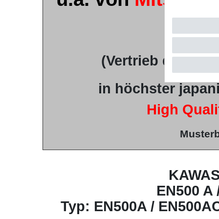
u.v.
(Vertrieb durch
T
in höchster japan
High Quali
Musterb
KAWAS
EN500 A /
Typ: EN500A / EN500AC