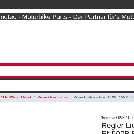
otec - Motorbike Parts - Der Partner für's Mot
 A EN500A
Elektrik
Regler / Gleichrichter
Regler Lichtmaschine EN500 EN500A EN
Tourmax / SUN / Sh
Regler L
EN500B E