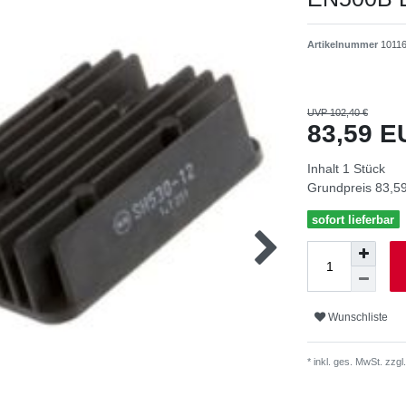
Artikelnummer
1011
UVP 102,40 €
83,59 
Inhalt
1
Stück
Grundpreis
83,59
sofort lieferbar
Wunschliste
* inkl. ges. MwSt. zzgl.