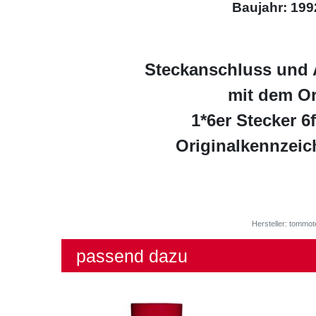
Baujahr: 199
Steckanschluss und 
mit dem Or
1*6er Stecker 6
Originalkennzei
Hersteller: tommot
passend dazu