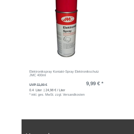
Elektronikspray Kontakt-Spray Elektronikschutz
JMC 400ml
9,99 € *
UVP 11,00 €
0.4
Liter
| 24,98 € / Liter
*
inkl. ges. MwSt.
zzgl.
Versandkosten