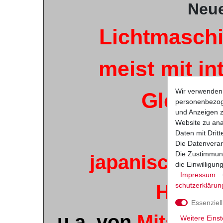
Neu
Lichtmaschi
meist mit in
Wir verwenden 
Gleichr
personenbezoge
und Anzeigen z
Website zu anal
au
Daten mit Dritt
Die Datenverar
Die Zustimmung
japanischer Or
die Einwilligu
Impressum
schutz­erklärun
Herste
Essenziell
u.a. von
Mitsubish
Weitere Einst