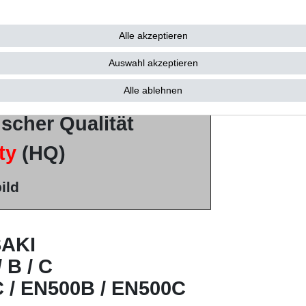
w.
Alle akzeptieren
Auswahl akzeptieren
ourmax / SUN
)
Alle ablehnen
ischer Qualität
ty
(HQ)
ild
AKI
 B / C
 / EN500B / EN500C