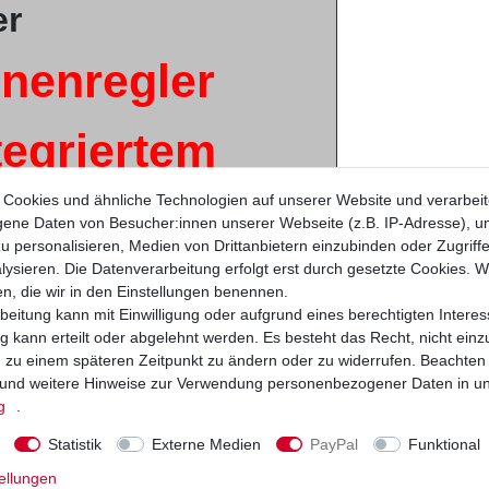
er
nenregler
tegriertem
Cookies und ähnliche Technologien auf unserer Website und verarbei
ichter
ne Daten von Besucher:innen unserer Webseite (z.B. IP-Adresse), um
u personalisieren, Medien von Drittanbietern einzubinden oder Zugriff
ysieren. Die Datenverarbeitung erfolgt erst durch gesetzte Cookies. Wi
s
en, die wir in den Einstellungen benennen.
beitung kann mit Einwilligung oder aufgrund eines berechtigten Interes
 kann erteilt oder abgelehnt werden. Es besteht das Recht, nicht einz
iginalteile -
ng zu einem späteren Zeitpunkt zu ändern oder zu widerrufen. Beachten
und weitere Hinweise zur Verwendung personenbezogener Daten in u
g
.
llung
Statistik
Externe Medien
PayPal
Funktional
i / Shindengen
ellungen