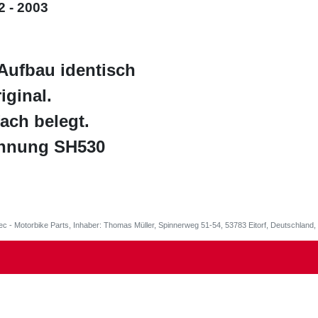
2 - 2003
Aufbau identisch
iginal.
fach belegt.
chnung SH530
ec - Motorbike Parts, Inhaber: Thomas Müller, Spinnerweg 51-54, 53783 Eitorf, Deutschlan