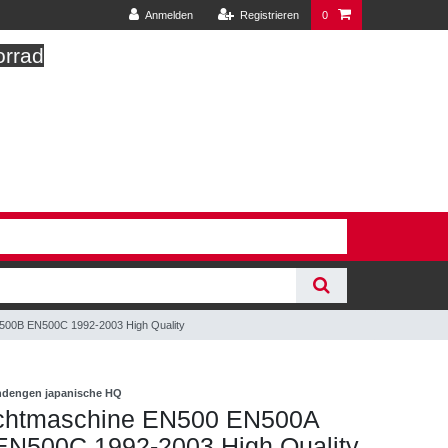
Anmelden
Registrieren
0
orrad
500B EN500C 1992-2003 High Quality
indengen japanische HQ
ichtmaschine EN500 EN500A
N500C 1992-2003 High Quality