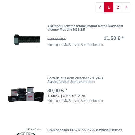
1
2
Abzieher Lichtmaschine Polrad Rotor Kawasaki
diverse Modelle M18-1.5
11,50 € *
UVP 16,00 €
*
inkl. ges. MwSt.
zzgl.
Versandkosten
Batterie aus dem Zubehör YB12A-A
Auslaufartikel Sonderangebot
30,00 € *
1
Stück
| 30,00 € / Stück
*
inkl. ges. MwSt.
zzgl.
Versandkosten
Bremsbacken EBC K 709 K709 Kawasaki hinten