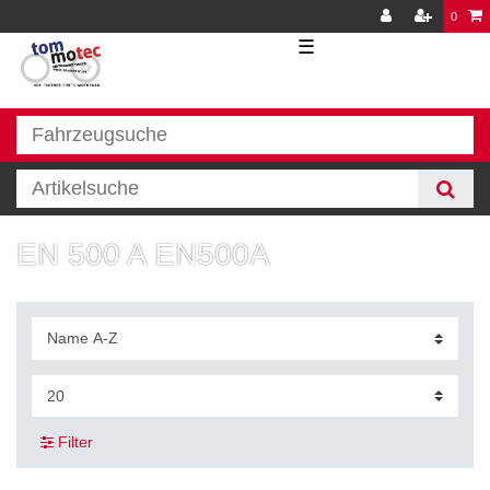
0
☰
EN 500 A EN500A
Filter