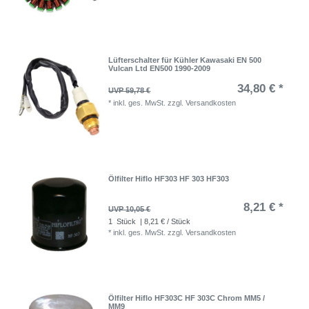
Lüfterschalter für Kühler Kawasaki EN 500
Vulcan Ltd EN500 1990-2009
34,80 € *
UVP 59,78 €
*
inkl. ges. MwSt.
zzgl.
Versandkosten
Ölfilter Hiflo HF303 HF 303 HF303
8,21 € *
UVP 10,05 €
1
Stück
| 8,21 € / Stück
*
inkl. ges. MwSt.
zzgl.
Versandkosten
Ölfilter Hiflo HF303C HF 303C Chrom MM5 /
MM9