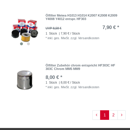
Ölfilter Meiwa H1013 H1014 K2007 K2008 K2009
Y4008 Y4012 entspr. HF303
7,90 € *
UVP 9,58 €
1
Stück
| 7,90 € / Stück
*
inkl. ges. MwSt.
zzgl.
Versandkosten
Ölfilter Zubehör chrom entspricht HF303C HF
303C Chrom MM5 MM9
8,00 € *
1
Stück
| 8,00 € / Stück
*
inkl. ges. MwSt.
zzgl.
Versandkosten
1
2