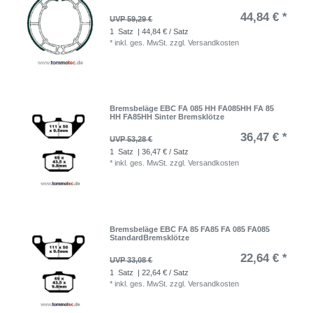
44,84 € *
UVP 59,29 €
1
Satz
| 44,84 € / Satz
*
inkl. ges. MwSt.
zzgl.
Versandkosten
Bremsbeläge EBC FA 085 HH FA085HH FA 85
HH FA85HH Sinter Bremsklötze
36,47 € *
UVP 53,28 €
1
Satz
| 36,47 € / Satz
*
inkl. ges. MwSt.
zzgl.
Versandkosten
Bremsbeläge EBC FA 85 FA85 FA 085 FA085
StandardBremsklötze
22,64 € *
UVP 33,08 €
1
Satz
| 22,64 € / Satz
*
inkl. ges. MwSt.
zzgl.
Versandkosten