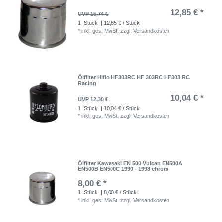
12,85 € *
UVP 15,74 €
1
Stück
| 12,85 € / Stück
*
inkl. ges. MwSt.
zzgl.
Versandkosten
Ölfilter Hiflo HF303RC HF 303RC HF303 RC
Racing
10,04 € *
UVP 12,30 €
1
Stück
| 10,04 € / Stück
*
inkl. ges. MwSt.
zzgl.
Versandkosten
Ölfilter Kawasaki EN 500 Vulcan EN500A
EN500B EN500C 1990 - 1998 chrom
8,00 € *
1
Stück
| 8,00 € / Stück
*
inkl. ges. MwSt.
zzgl.
Versandkosten