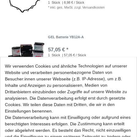
1
Stück
| 8,98 € / Stück
*
inkl. ges. MwSt.
zzgl.
Versandkosten
GEL Batterie YB12A-A
57,05 € *
1
Stück
| 57,05 € / Stück
*
inkl. ges. MwSt.
zzgl.
Versandkosten
Wir verwenden Cookies und ähnliche Technologien auf unserer
Website und verarbeiten personenbezogene Daten von
Besucher:innen unserer Webseite (z.B. IP-Adresse), um z.B.
Inhalte und Anzeigen zu personalisieren, Medien von
Kawasaki EN 500 Vulcan EN500A EN500B 1990-
Drittanbietern einzubinden oder Zugriffe auf unsere Website zu
1995 Starterrelais
analysieren. Die Datenverarbeitung erfolgt erst durch gesetzte
17,32 € *
Cookies. Wir teilen diese Daten mit Dritten, die wir in den
1
Stück
| 17,32 € / Stück
Einstellungen benennen.
*
inkl. ges. MwSt.
zzgl.
Versandkosten
Die Datenverarbeitung kann mit Einwilligung oder aufgrund eines
berechtigten Interesses erfolgen. Die Zustimmung kann erteilt
oder abgelehnt werden. Es besteht das Recht, nicht einzuwilligen
und die Einwilligung zu einem späteren Zeitpunkt zu ändern oder