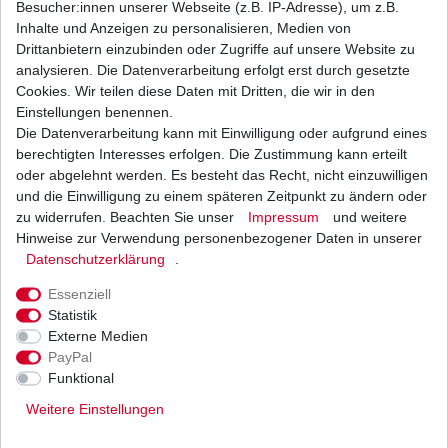
Besucher:innen unserer Webseite (z.B. IP-Adresse), um z.B.
Inhalte und Anzeigen zu personalisieren, Medien von
Ölfilter Hiflo HF 171 CRC HF171CRC Chrom
Drittanbietern einzubinden oder Zugriffe auf unsere Website zu
Racing Harley Davidson Buell
analysieren. Die Datenverarbeitung erfolgt erst durch gesetzte
12,00 € *
Cookies. Wir teilen diese Daten mit Dritten, die wir in den
UVP 18,54 €
1
Stück
| 12,00 € / Stück
Einstellungen benennen.
*
inkl. ges. MwSt.
zzgl.
Versandkosten
Die Datenverarbeitung kann mit Einwilligung oder aufgrund eines
berechtigten Interesses erfolgen. Die Zustimmung kann erteilt
oder abgelehnt werden. Es besteht das Recht, nicht einzuwilligen
und die Einwilligung zu einem späteren Zeitpunkt zu ändern oder
zu widerrufen. Beachten Sie unser
Impressum
und weitere
Ölfilter Hiflo HF171C HF 171C Chrom Harley
Davidson, Buell Abverkauf
Hinweise zur Verwendung personenbezogener Daten in unserer
Daten­schutz­erklärung
.
11,00 € *
UVP 15,68 €
1
Stück
| 11,00 € / Stück
Essenziell
*
inkl. ges. MwSt.
zzgl.
Versandkosten
Statistik
Externe Medien
PayPal
Funktional
Weitere Einstellungen
Versand
Bezahlarten