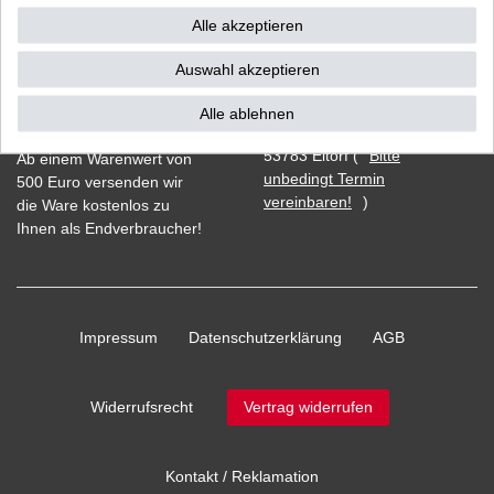
Alle akzeptieren
Auswahl akzeptieren
Vorkasse
Alle ablehnen
Barzahlung bei Abholung in
53783 Eitorf (
Bitte
Ab einem Warenwert von
unbedingt Termin
500 Euro versenden wir
vereinbaren!
)
die Ware kostenlos zu
Ihnen als Endverbraucher!
Impressum
Daten­schutz­erklärung
AGB
Widerrufs­recht
Vertrag widerrufen
Kontakt / Reklamation