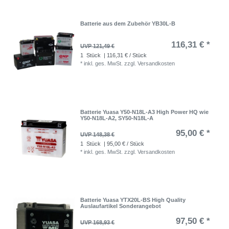
Batterie aus dem Zubehör YB30L-B
116,31 € *
UVP 121,49 €
1
Stück
| 116,31 € / Stück
*
inkl. ges. MwSt.
zzgl.
Versandkosten
Batterie Yuasa Y50-N18L-A3 High Power HQ wie
Y50-N18L-A2, SY50-N18L-A
95,00 € *
UVP 148,38 €
1
Stück
| 95,00 € / Stück
*
inkl. ges. MwSt.
zzgl.
Versandkosten
Batterie Yuasa YTX20L-BS High Quality
Auslaufartikel Sonderangebot
97,50 € *
UVP 168,93 €