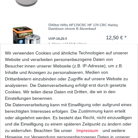
Ölfilter Hiflo HF170CRC HF 170 CRC Harley
Davidson chrom R Abverkauf
12,50 € *
UVP 19,25 €
1
Stück
| 12,50 € / Stück
*
inkl. ges. MwSt.
zzgl.
Versandkosten
Wir verwenden Cookies und ähnliche Technologien auf unserer
Website und verarbeiten personenbezogene Daten von
Besucher:innen unserer Webseite (z.B. IP-Adresse), um z.B.
Inhalte und Anzeigen zu personalisieren, Medien von
Drittanbietern einzubinden oder Zugriffe auf unsere Website zu
Ölfilter Hiflo HF171C HF 171C Chrom Harley
Davidson, Buell Abverkauf
analysieren. Die Datenverarbeitung erfolgt erst durch gesetzte
11,00 € *
Cookies. Wir teilen diese Daten mit Dritten, die wir in den
UVP 15,68 €
1
Stück
| 11,00 € / Stück
Einstellungen benennen.
*
inkl. ges. MwSt.
zzgl.
Versandkosten
Die Datenverarbeitung kann mit Einwilligung oder aufgrund eines
berechtigten Interesses erfolgen. Die Zustimmung kann erteilt
oder abgelehnt werden. Es besteht das Recht, nicht einzuwilligen
und die Einwilligung zu einem späteren Zeitpunkt zu ändern oder
zu widerrufen. Beachten Sie unser
Impressum
und weitere
Ölfilter Hiflo HF172C chrom Harley Davidson
1980-1986 Abverkauf
Hinweise zur Verwendung personenbezogener Daten in unserer