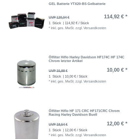
GEL Batterie YTX20-BS Gelbatterie
114,92 € *
UVP 120,04 €
1
Stück
| 114,92 € / Stück
*
inkl. ges. MwSt.
zzgl.
Versandkosten
Ölfilter Hiflo Harley Davidson HF174C HF 174C
Chrom letzter Artikel
10,00 € *
UVP 15,88 €
1
Stück
| 10,00 € / Stück
*
inkl. ges. MwSt.
zzgl.
Versandkosten
Ölfilter Hiflo HF 171 CRC HF171CRC Chrom
Racing Harley Davidson Buell
12,00 € *
UVP 18,54 €
1
Stück
| 12,00 € / Stück
*
inkl. ges. MwSt.
zzgl.
Versandkosten