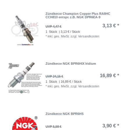
Zündkerze Champion Copper Plus RA8HC
CCH810 entspr. z.B. NGK DPR6EA-9
3,13 € *
UVP 4,47 €
1
Stück
| 3,13 € / Stück
*
inkl. ges. MwSt.
zzgl.
Versandkosten
Zündkerze NGK BPR6HIX Iridium
16,89 € *
UVP 24,15 €
1
Stück
| 16,89 € / Stück
*
inkl. ges. MwSt.
zzgl.
Versandkosten
Zündkerze NGK BPR6HS
3,90 € *
UVP 5,58 €