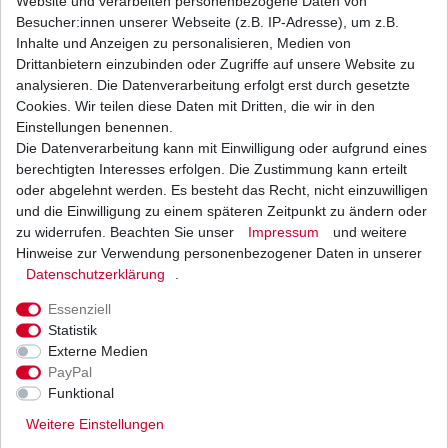
Website und verarbeiten personenbezogene Daten von
Besucher:innen unserer Webseite (z.B. IP-Adresse), um z.B.
Inhalte und Anzeigen zu personalisieren, Medien von
Drittanbietern einzubinden oder Zugriffe auf unsere Website zu
Ölfilter Hiflo HF 171 CRC HF171CRC Chrom
analysieren. Die Datenverarbeitung erfolgt erst durch gesetzte
Racing Harley Davidson Buell
Cookies. Wir teilen diese Daten mit Dritten, die wir in den
12,00 € *
UVP 18,54 €
Einstellungen benennen.
1
Stück
| 12,00 € / Stück
Die Datenverarbeitung kann mit Einwilligung oder aufgrund eines
*
inkl. ges. MwSt.
zzgl.
Versandkosten
berechtigten Interesses erfolgen. Die Zustimmung kann erteilt
oder abgelehnt werden. Es besteht das Recht, nicht einzuwilligen
und die Einwilligung zu einem späteren Zeitpunkt zu ändern oder
zu widerrufen. Beachten Sie unser
Impressum
und weitere
Ölfilter Hiflo HF171C HF 171C Chrom Harley
Hinweise zur Verwendung personenbezogener Daten in unserer
Davidson, Buell Abverkauf
Daten­schutz­erklärung
.
11,00 € *
UVP 15,68 €
Essenziell
1
Stück
| 11,00 € / Stück
*
inkl. ges. MwSt.
zzgl.
Versandkosten
Statistik
Externe Medien
PayPal
Funktional
Weitere Einstellungen