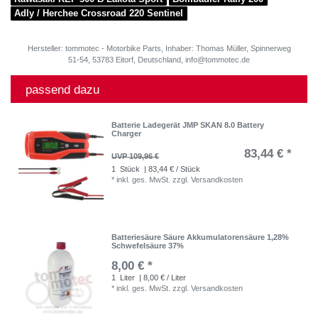
Adly / Herchee Crossroad 220 Sentinel
Hersteller: tommotec - Motorbike Parts, Inhaber: Thomas Müller, Spinnerweg
51-54, 53783 Eitorf, Deutschland, info@tommotec.de
passend dazu
Batterie Ladegerät JMP SKAN 8.0 Battery
Charger
83,44 € *
UVP 109,96 €
1
Stück
| 83,44 € / Stück
*
inkl. ges. MwSt.
zzgl.
Versandkosten
Batteriesäure Säure Akkumulatorensäure 1,28%
Schwefelsäure 37%
8,00 € *
1
Liter
| 8,00 € / Liter
*
inkl. ges. MwSt.
zzgl.
Versandkosten