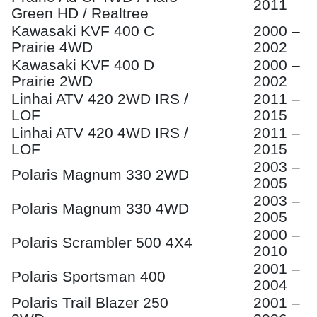
2011
Green HD / Realtree
Kawasaki KVF 400 C
2000 –
Prairie 4WD
2002
Kawasaki KVF 400 D
2000 –
Prairie 2WD
2002
Linhai ATV 420 2WD IRS /
2011 –
LOF
2015
Linhai ATV 420 4WD IRS /
2011 –
LOF
2015
2003 –
Polaris Magnum 330 2WD
2005
2003 –
Polaris Magnum 330 4WD
2005
2000 –
Polaris Scrambler 500 4X4
2010
2001 –
Polaris Sportsman 400
2004
Polaris Trail Blazer 250
2001 –