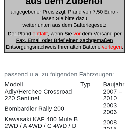
aus dem Zubehör
angegebener Preis zzgl. Pfand von 7,50 Euro -
lesen Sie bitte dazu
weiter unten aus dem Batteriegesetz
Der Pfand
entfällt
, wenn Sie
vor
dem Versand per
Fax, Email oder Brief einen sachgemäßen
Entsorgungsnachweis Ihrer alten Batterie
vorlegen
.
passend u.a. zu folgenden Fahrzeugen:
Modell
Typ
Baujahr
Adly/Herchee Crossroad
2007 –
220 Sentinel
2010
2003 –
Bombardier Rally 200
2006
Kawasaki KAF 400 Mule B
2008 –
2WD / A 4WD / C 4WD / D
2015