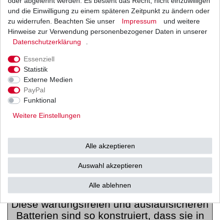
oder abgelehnt werden. Es besteht das Recht, nicht einzuwilligen
95% aller Batteriedefekte durch
und die Einwilligung zu einem späteren Zeitpunkt zu ändern oder
unzureichende Ladezustände
zu widerrufen. Beachten Sie unser
Impressum
und weitere
der Batterien verursacht werden.
Hinweise zur Verwendung personenbezogener Daten in unserer
Daten­schutz­erklärung
.
In diesem Zustand bildet sich in den
Batterien eine kristallartige Substanz,
Essenziell
die sich
auf den Bleiplatten niederschlägt.
Statistik
Diese "Verschwefelung" hat zur Folge,
Externe Medien
PayPal
dass die Ladekapazität stark abnimmt und
Funktional
es kaum mehr möglich ist,
die volle Ladekapazität wiederherzustellen
Weitere Einstellungen
und müssen mit der Zeit durch eine neue
Batterie ersetzt werden.
Alle akzeptieren
"SUPER MF" WARTUNGSFREIE
Auswahl akzeptieren
BATTERIEN
Alle ablehnen
Diese wartungsfreien und auslaufsicheren
Batterien sind so konstruiert, dass sie in