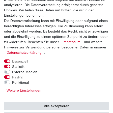
analysieren. Die Datenverarbeitung erfolgt erst durch gesetzte
Cookies. Wir teilen diese Daten mit Dritten, die wir in den
Einstellungen benennen.
Die Datenverarbeitung kann mit Einwilligung oder aufgrund eines
GEL Batterie YT9B-BS
berechtigten Interesses erfolgen. Die Zustimmung kann erteilt
45,53 € *
oder abgelehnt werden. Es besteht das Recht, nicht einzuwilligen
UVP 47,56 €
und die Einwilligung zu einem späteren Zeitpunkt zu ändern oder
1
Stück
| 45,53 € / Stück
*
inkl. ges. MwSt.
zzgl.
Versandkosten
zu widerrufen. Beachten Sie unser
Impressum
und weitere
Hinweise zur Verwendung personenbezogener Daten in unserer
Daten­schutz­erklärung
.
Essenziell
Kupplung Yamaha MT-03 RM02 RM05 2006-2014
Statistik
Externe Medien
72,11 € *
UVP 89,03 €
PayPal
1
Satz
| 72,11 € / Satz
Funktional
*
inkl. ges. MwSt.
zzgl.
Versandkosten
Weitere Einstellungen
Alle akzeptieren
Luftfilter Hiflo Yamaha MT-03 RM02 RM05 2006 -
2014