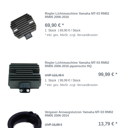
Regler Lichtmaschine Yamaha MT-03 RM02
RM05 2006-2016
69,90 € *
1
Stück
| 69,90 € / Stück
*
inkl. ges. MwSt.
zzgl.
Versandkosten
Regler Lichtmaschine Yamaha MT-03 RM02
RM05 2006-2016 japanische HQ
99,99 € *
UVP 122,49 €
1
Stück
| 99,99 € / Stück
*
inkl. ges. MwSt.
zzgl.
Versandkosten
Vergaser Ansaugstutzen Yamaha MT-03 RM02
RM05 2006-2014
13,79 € *
UVP 16,89 €