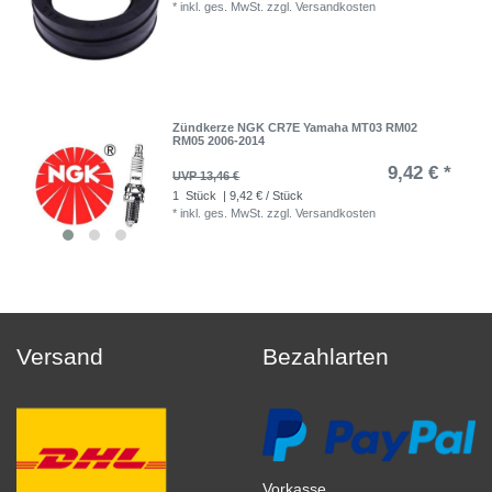
*
inkl. ges. MwSt.
zzgl.
Versandkosten
Zündkerze NGK CR7E Yamaha MT03 RM02
RM05 2006-2014
9,42 € *
UVP 13,46 €
1
Stück
| 9,42 € / Stück
*
inkl. ges. MwSt.
zzgl.
Versandkosten
Versand
Bezahlarten
Vorkasse