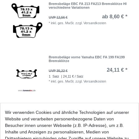
Bremsbeläge EBC FA 213 FA213 Bremsklötze HI
verschiedene Variationen
ab 8,60 € *
UVP 12,56 €
*
inkl. ges. MwSt.
zzgl.
Versandkosten
Bremsbeläge vorne Yamaha EBC FA 199 FA199
Bremsklötze
24,11 € *
UVP 35,22 €
1
Satz
| 24,11 € / Satz
*
inkl. ges. MwSt.
zzgl.
Versandkosten
Bremsbeläge vorne Yamaha EBC FA 199 FA199
Wir verwenden Cookies und ähnliche Technologien auf unserer
Sinter Bremsklötze
Website und verarbeiten personenbezogene Daten von
36,42 € *
UVP 53,21 €
Besucher:innen unserer Webseite (z.B. IP-Adresse), um z.B.
1
Satz
| 36,42 € / Satz
Inhalte und Anzeigen zu personalisieren, Medien von
*
inkl. ges. MwSt.
zzgl.
Versandkosten
Drittanbietern einzubinden oder Zugriffe auf unsere Website zu