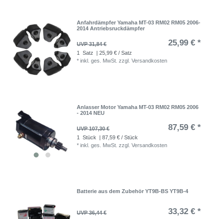
Anfahrdämpfer Yamaha MT-03 RM02 RM05 2006-
2014 Antriebsruckdämpfer
25,99 € *
UVP 31,84 €
1
Satz
| 25,99 € / Satz
*
inkl. ges. MwSt.
zzgl.
Versandkosten
Anlasser Motor Yamaha MT-03 RM02 RM05 2006
- 2014 NEU
87,59 € *
UVP 107,30 €
1
Stück
| 87,59 € / Stück
*
inkl. ges. MwSt.
zzgl.
Versandkosten
Batterie aus dem Zubehör YT9B-BS YT9B-4
33,32 € *
UVP 36,44 €