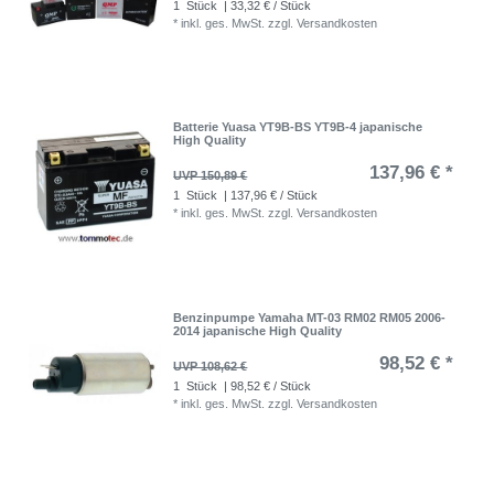
1
Stück
| 33,32 € / Stück
*
inkl. ges. MwSt.
zzgl.
Versandkosten
Batterie Yuasa YT9B-BS YT9B-4 japanische
High Quality
137,96 € *
UVP 150,89 €
1
Stück
| 137,96 € / Stück
*
inkl. ges. MwSt.
zzgl.
Versandkosten
Benzinpumpe Yamaha MT-03 RM02 RM05 2006-
2014 japanische High Quality
98,52 € *
UVP 108,62 €
1
Stück
| 98,52 € / Stück
*
inkl. ges. MwSt.
zzgl.
Versandkosten