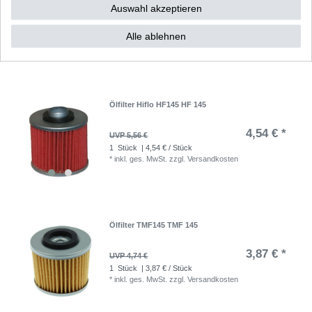
Auswahl akzeptieren
12,82 € *
UVP 15,70 €
1
Stück
| 12,82 € / Stück
Alle ablehnen
*
inkl. ges. MwSt.
zzgl.
Versandkosten
Ölfilter Hiflo HF145 HF 145
4,54 € *
UVP 5,56 €
1
Stück
| 4,54 € / Stück
*
inkl. ges. MwSt.
zzgl.
Versandkosten
Ölfilter TMF145 TMF 145
3,87 € *
UVP 4,74 €
1
Stück
| 3,87 € / Stück
*
inkl. ges. MwSt.
zzgl.
Versandkosten