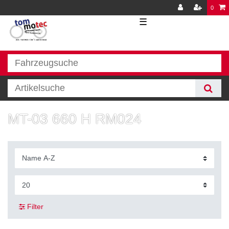
0
☰
MT-03 660 H RM024
Filter