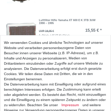
Luftfilter Hiflo Yamaha XT 600 E K 3TB 3UW
1990 – 1995
15,55 € *
UVP 19,05 €
1
Stück
| 15,55 € / Stück
*
inkl. ges. MwSt.
zzgl.
Versandkosten
Wir verwenden Cookies und ähnliche Technologien auf unserer
Website und verarbeiten personenbezogene Daten von
Besucher:innen unserer Webseite (z.B. IP-Adresse), um z.B.
Inhalte und Anzeigen zu personalisieren, Medien von
Drittanbietern einzubinden oder Zugriffe auf unsere Website zu
Ölfilter Hiflo HF145 HF 145
analysieren. Die Datenverarbeitung erfolgt erst durch gesetzte
4,54 € *
Cookies. Wir teilen diese Daten mit Dritten, die wir in den
UVP 5,56 €
1
Stück
| 4,54 € / Stück
Einstellungen benennen.
*
inkl. ges. MwSt.
zzgl.
Versandkosten
Die Datenverarbeitung kann mit Einwilligung oder aufgrund eines
berechtigten Interesses erfolgen. Die Zustimmung kann erteilt
oder abgelehnt werden. Es besteht das Recht, nicht einzuwilligen
und die Einwilligung zu einem späteren Zeitpunkt zu ändern oder
zu widerrufen. Beachten Sie unser
Impressum
und weitere
Ölfilter TMF145 TMF 145
Hinweise zur Verwendung personenbezogener Daten in unserer