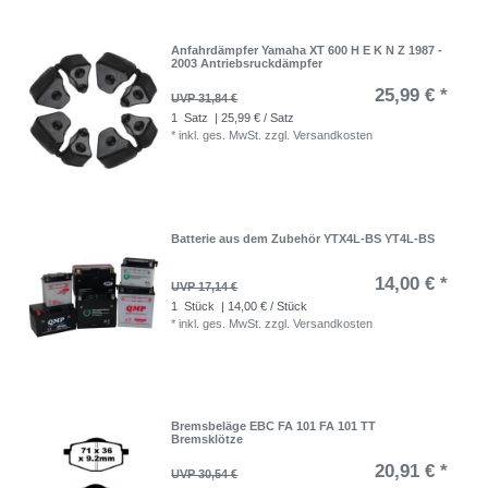
Anfahrdämpfer Yamaha XT 600 H E K N Z 1987 -
2003 Antriebsruckdämpfer
25,99 € *
UVP 31,84 €
1
Satz
| 25,99 € / Satz
*
inkl. ges. MwSt.
zzgl.
Versandkosten
Batterie aus dem Zubehör YTX4L-BS YT4L-BS
14,00 € *
UVP 17,14 €
1
Stück
| 14,00 € / Stück
*
inkl. ges. MwSt.
zzgl.
Versandkosten
Bremsbeläge EBC FA 101 FA 101 TT
Bremsklötze
20,91 € *
UVP 30,54 €