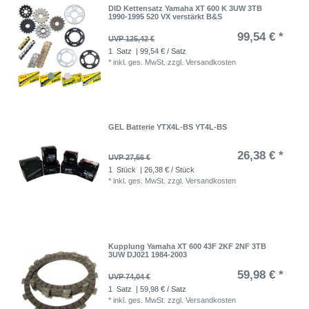
DID Kettensatz Yamaha XT 600 K 3UW 3TB
1990-1995 520 VX verstärkt B&S
99,54 € *
UVP 125,42 €
1
Satz
| 99,54 € / Satz
*
inkl. ges. MwSt.
zzgl.
Versandkosten
GEL Batterie YTX4L-BS YT4L-BS
26,38 € *
UVP 27,56 €
1
Stück
| 26,38 € / Stück
*
inkl. ges. MwSt.
zzgl.
Versandkosten
Kupplung Yamaha XT 600 43F 2KF 2NF 3TB
3UW DJ021 1984-2003
59,98 € *
UVP 74,04 €
1
Satz
| 59,98 € / Satz
*
inkl. ges. MwSt.
zzgl.
Versandkosten