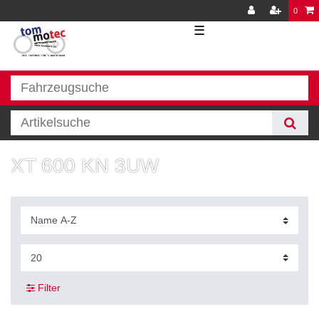
0
☰
XT 600 KN 3UW
Filter