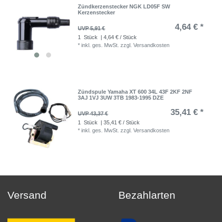
Zündkerzenstecker NGK LD05F SW
Kerzenstecker
4,64 € *
UVP 5,91 €
1
Stück
| 4,64 € / Stück
*
inkl. ges. MwSt.
zzgl.
Versandkosten
Zündspule Yamaha XT 600 34L 43F 2KF 2NF
3AJ 1VJ 3UW 3TB 1983-1995 DZE
35,41 € *
UVP 43,37 €
1
Stück
| 35,41 € / Stück
*
inkl. ges. MwSt.
zzgl.
Versandkosten
Versand
Bezahlarten