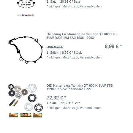
1
Satz
| 20,91 € / Satz
*
inkl. ges. MwSt.
zzgl.
Versandkosten
Dichtung Lichtmaschine Yamaha XT 600 3TB
3UW DJ02 1VJ 3AJ 1986 - 2003
8,99 € *
UVP 9,90 €
1
Stück
| 8,99 € / Stück
*
inkl. ges. MwSt.
zzgl.
Versandkosten
DID Kettensatz Yamaha XT 600 K 3UW 3TB
1990-1995 520 Standard B&S
72,32 € *
1
Satz
| 72,32 € / Satz
*
inkl. ges. MwSt.
zzgl.
Versandkosten