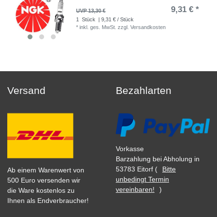
9,31 € *
UVP 13,30 €
1
Stück
| 9,31 € / Stück
*
inkl. ges. MwSt.
zzgl.
Versandkosten
Versand
Bezahlarten
Vorkasse
Barzahlung bei Abholung in
53783 Eitorf (
Bitte
Ab einem Warenwert von
unbedingt Termin
500 Euro versenden wir
vereinbaren!
)
die Ware kostenlos zu
Ihnen als Endverbraucher!