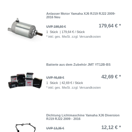
Anlasser Motor Yamaha XJ6 RJ19 RJ22 2009-
2016 Neu
179,64 € *
UVP 198,50 €
1
Stück
| 179,64 € / Stück
*
inkl. ges. MwSt.
zzgl.
Versandkosten
Batterie aus dem Zubehör JMT YT12B-BS
42,69 € *
UVP 46,69 €
1
Stück
| 42,69 € / Stück
*
inkl. ges. MwSt.
zzgl.
Versandkosten
Dichtung Lichtmaschine Yamaha XJ6 Diversion
RJ19 RJ22 2009 - 2016
12,12 € *
UVP 13,35 €