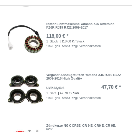
Stator Lichtmaschine Yamaha XJ6 Diversion
FZ6R RJ19 RJ22 2009-2017
118,00 € *
1
Stück
| 118,00 € / Stück
*
inkl. ges. MwSt.
zzgl.
Versandkosten
Vergaser Ansaugstutzen Yamaha XJ6 RJ19 RJ22
2009-2016 High Quality
47,70 € *
UVP 58,43 €
1
Satz
| 47,70 € / Satz
*
inkl. ges. MwSt.
zzgl.
Versandkosten
Zündkerze NGK CR9E, CR 9 E, CR9 E, CR 9E,
6263