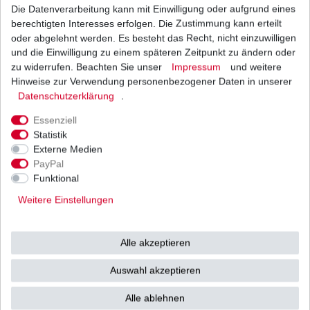
Die Datenverarbeitung kann mit Einwilligung oder aufgrund eines
Ölfilter Hiflo HF204 HF 204 verschiedene
Variationen
, Farbe: schwarz
berechtigten Interesses erfolgen. Die Zustimmung kann erteilt
8,21 € *
oder abgelehnt werden. Es besteht das Recht, nicht einzuwilligen
UVP 10,05 €
und die Einwilligung zu einem späteren Zeitpunkt zu ändern oder
*
inkl. ges. MwSt.
zzgl.
Versandkosten
zu widerrufen. Beachten Sie unser
Impressum
und weitere
Hinweise zur Verwendung personenbezogener Daten in unserer
Daten­schutz­erklärung
.
Essenziell
Ölfilter Hiflo HF204 HF 204 verschiedene
Statistik
Variationen
, Farbe: chrom
Externe Medien
13,23 € *
UVP 16,21 €
PayPal
*
inkl. ges. MwSt.
zzgl.
Versandkosten
Funktional
Weitere Einstellungen
Alle akzeptieren
Ölfilter Hiflo HF204 HF 204 verschiedene
Variationen
, Farbe: Racing
Auswahl akzeptieren
10,37 € *
UVP 12,70 €
*
inkl. ges. MwSt.
zzgl.
Versandkosten
Alle ablehnen