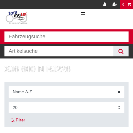
0
☰
XJ6 600 N RJ226
Filter