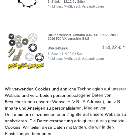
1
Stück
| 12,12 € / Stück
*
inkl. ges. MwSt.
zzgl.
Versandkosten
DID Kettensatz Yamaha XJ6 RJ19 RJ22 2009-
2016 520 VX verstärkt B&S
114,22 € *
UVP 143,92 €
1
Satz
| 114,22 € / Satz
*
inkl. ges. MwSt.
zzgl.
Versandkosten
Kupplung Yamaha XJ6 RJ19 RJ22 2009-2016
Wir verwenden Cookies und ähnliche Technologien auf unserer
Website und verarbeiten personenbezogene Daten von
61,89 € *
UVP 76,40 €
Besucher:innen unserer Webseite (z.B. IP-Adresse), um z.B.
1
Satz
| 61,89 € / Satz
Inhalte und Anzeigen zu personalisieren, Medien von
*
inkl. ges. MwSt.
zzgl.
Versandkosten
Drittanbietern einzubinden oder Zugriffe auf unsere Website zu
analysieren. Die Datenverarbeitung erfolgt erst durch gesetzte
Cookies. Wir teilen diese Daten mit Dritten, die wir in den
Einstellungen benennen.