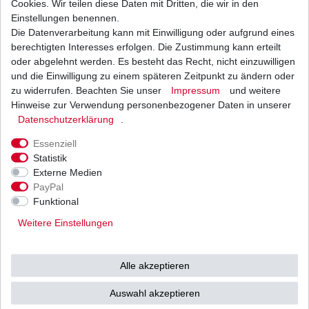
Cookies. Wir teilen diese Daten mit Dritten, die wir in den
Einstellungen benennen.
Die Datenverarbeitung kann mit Einwilligung oder aufgrund eines
Bremsbeläge FA 104 FA104 Bremsklötze
Yamaha verschiedene Variationen
berechtigten Interesses erfolgen. Die Zustimmung kann erteilt
ab 18,90 € *
oder abgelehnt werden. Es besteht das Recht, nicht einzuwilligen
UVP 28,00 €
und die Einwilligung zu einem späteren Zeitpunkt zu ändern oder
1
Satz
| 18,90 € / Satz
*
inkl. ges. MwSt.
zzgl.
Versandkosten
zu widerrufen. Beachten Sie unser
Impressum
und weitere
Hinweise zur Verwendung personenbezogener Daten in unserer
Daten­schutz­erklärung
.
Essenziell
Statistik
Externe Medien
Versand
Bezahlarten
PayPal
Funktional
Weitere Einstellungen
Vorkasse
Alle akzeptieren
Barzahlung bei Abholung in
53783 Eitorf (
Bitte
Ab einem Warenwert von
Auswahl akzeptieren
unbedingt Termin
500 Euro versenden wir