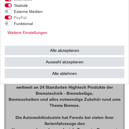
Statistik
Externe Medien
Ferodo FDB Standard
PayPal
Funktional
Platinum Bremsklötze
Weitere Einstellungen
Keine Einbremszeit nötig, für leistungsorientierte Fahrer.
Alle akzeptieren
Geringer Verschleiss an den Bremsscheiben.
Originalbefestigungsteile oder Zubehör wie Bleche etc.
Auswahl akzeptieren
können wieder verwendet werden.
Alle ablehnen
Heute gehört Ferodo zur amerikanischen Federal-Mogul
Corporation und produziert
weltweit an 24 Standorten Hightech Produkte der
Bremstechnik - Bremsbeläge,
Bremsscheiben und alles notwendige Zubehör rund ums
Thema Bremse.
Die Automobilindustrie hat Ferodo bei vielen ihrer
Serienfahrzeuge den