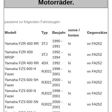
Motorräder.
passend zu folgenden Fahrzeugen:
vorne /
Modell
Typ
Baujahr
Gegensätze
hinten
1990 -
Yamaha FZR 400 RR
3TJ
hi
vo FA252
1991
Yamaha FZR 400
1992 -
3TJ
hi
vo FA252
RRSP
1994
Yamaha FZR 400 RR
4DX
1992
hi
vo FA252
Yamaha FZS 600 H
1998 -
RJ021
hi
vo FA252
Fazer
2001
Yamaha FZS 600 SH
2000 -
RJ021
hi
vo FA252
Fazer
2001
Yamaha FZS 600 N
1998 -
RJ022
hi
vo FA252
Fazer
2001
Yamaha FZS 600 SN
2000 -
RJ022
hi
vo FA252
Fazer
2001