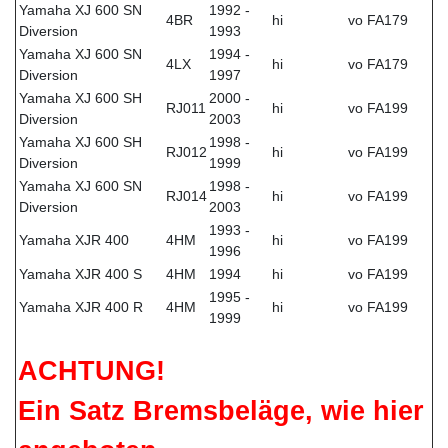
Yamaha XJ 600 SN
1992 -
4BR
hi
vo FA179
Diversion
1993
Yamaha XJ 600 SN
1994 -
4LX
hi
vo FA179
Diversion
1997
Yamaha XJ 600 SH
2000 -
RJ011
hi
vo FA199
Diversion
2003
Yamaha XJ 600 SH
1998 -
RJ012
hi
vo FA199
Diversion
1999
Yamaha XJ 600 SN
1998 -
RJ014
hi
vo FA199
Diversion
2003
1993 -
Yamaha XJR 400
4HM
hi
vo FA199
1996
Yamaha XJR 400 S
4HM
1994
hi
vo FA199
1995 -
Yamaha XJR 400 R
4HM
hi
vo FA199
1999
ACHTUNG!
Ein Satz Bremsbeläge, wie hier