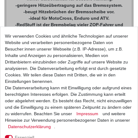
-geringere Hitzeübertragung auf das Bremssystem.
-beugt Hitzebrüchen der Bremsscheibe vor.
-ideal für MotoCross, Enduro und ATV.
-RedStuff ist der Bremsbelag vieler ZOP-Fahrer und
MotoCross-Champions.
Wir verwenden Cookies und ähnliche Technologien auf unserer
Website und verarbeiten personenbezogene Daten von
TRW / Lucas MCB Standard
Besucher:innen unserer Webseite (z.B. IP-Adresse), um z.B.
Inhalte und Anzeigen zu personalisieren, Medien von
Bremsklötze
Drittanbietern einzubinden oder Zugriffe auf unsere Website zu
analysieren. Die Datenverarbeitung erfolgt erst durch gesetzte
Cookies. Wir teilen diese Daten mit Dritten, die wir in den
Keine Einbremszeit nötig, für leistungsorientierte Fahrer.
Einstellungen benennen.
Die KBA-Nr. auf der Rückplatte garantiert die ABE.
Die Datenverarbeitung kann mit Einwilligung oder aufgrund eines
Alle Belagmaterialien sind asbest- und schwermetallfrei.
berechtigten Interesses erfolgen. Die Zustimmung kann erteilt
Geringer Verschleiss an den Bremsscheiben.
oder abgelehnt werden. Es besteht das Recht, nicht einzuwilligen
Originalbefestigungsteile oder Zubehör wie Bleche etc.
und die Einwilligung zu einem späteren Zeitpunkt zu ändern oder
können wieder verwendet werden.
zu widerrufen. Beachten Sie unser
Impressum
und weitere
Hinweise zur Verwendung personenbezogener Daten in unserer
TRW-Lucas Scheibenbremsbeläge wurden in vielen
Daten­schutz­erklärung
.
Fachzeitschriften getestet
und als ausgezeichnet bewertet.
Essenziell