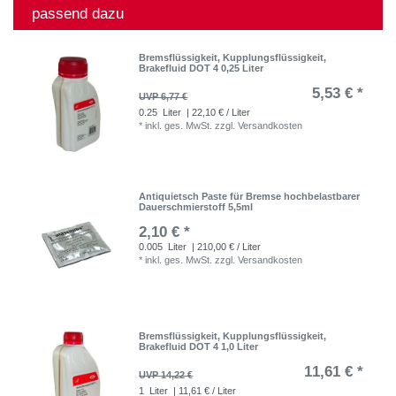
passend dazu
Bremsflüssigkeit, Kupplungsflüssigkeit,
Brakefluid DOT 4 0,25 Liter
5,53 € *
UVP 6,77 €
0.25
Liter
| 22,10 € / Liter
*
inkl. ges. MwSt.
zzgl.
Versandkosten
Antiquietsch Paste für Bremse hochbelastbarer
Dauerschmierstoff 5,5ml
2,10 € *
0.005
Liter
| 210,00 € / Liter
*
inkl. ges. MwSt.
zzgl.
Versandkosten
Bremsflüssigkeit, Kupplungsflüssigkeit,
Brakefluid DOT 4 1,0 Liter
11,61 € *
UVP 14,22 €
1
Liter
| 11,61 € / Liter