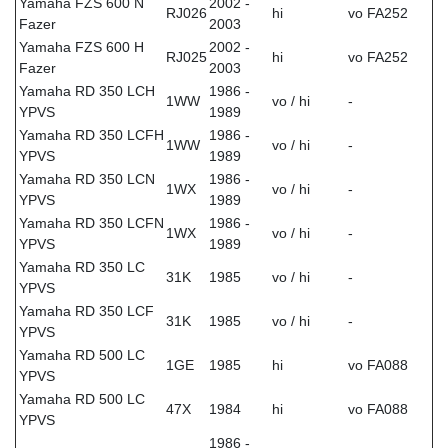
Yamaha FZS 600 N
2002 -
RJ026
hi
vo FA252
Fazer
2003
Yamaha FZS 600 H
2002 -
RJ025
hi
vo FA252
Fazer
2003
Yamaha RD 350 LCH
1986 -
1WW
vo / hi
-
YPVS
1989
Yamaha RD 350 LCFH
1986 -
1WW
vo / hi
-
YPVS
1989
Yamaha RD 350 LCN
1986 -
1WX
vo / hi
-
YPVS
1989
Yamaha RD 350 LCFN
1986 -
1WX
vo / hi
-
YPVS
1989
Yamaha RD 350 LC
31K
1985
vo / hi
-
YPVS
Yamaha RD 350 LCF
31K
1985
vo / hi
-
YPVS
Yamaha RD 500 LC
1GE
1985
hi
vo FA088
YPVS
Yamaha RD 500 LC
47X
1984
hi
vo FA088
YPVS
1986 -