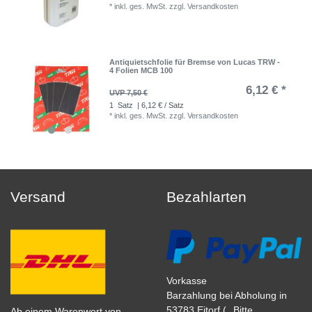
*
inkl. ges. MwSt.
zzgl.
Versandkosten
Antiquietschfolie für Bremse von Lucas TRW -
4 Folien MCB 100
6,12 € *
UVP 7,50 €
1
Satz
| 6,12 € / Satz
*
inkl. ges. MwSt.
zzgl.
Versandkosten
Versand
Bezahlarten
Vorkasse
Barzahlung bei Abholung in
53783 Eitorf (
Bitte
Ab einem Warenwert von