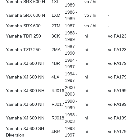
Yamaha SRX 600 H
1XL
vo / hi
-
1989
1986 -
Yamaha SRX 600 N
1XM
vo / hi
-
1989
Yamaha SRX 600
2TM
1987
vo / hi
-
1988 -
Yamaha TDR 250
3CK
hi
vo FA123
1989
1987 -
Yamaha TZR 250
2MA
hi
vo FA123
1990
1994 -
Yamaha XJ 600 NH
4BR
hi
vo FA179
1997
1994 -
Yamaha XJ 600 NN
4LX
hi
vo FA179
1997
2000 -
Yamaha XJ 600 NH
RJ016
hi
vo FA199
2003
1998 -
Yamaha XJ 600 NH
RJ017
hi
vo FA199
1999
1998 -
Yamaha XJ 600 NN
RJ018
hi
vo FA199
2003
Yamaha XJ 600 SH
1993 -
4BR
hi
vo FA179
Diversion
1997