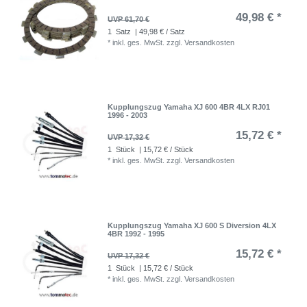
49,98 € *
UVP 61,70 €
1
Satz
| 49,98 € / Satz
*
inkl. ges. MwSt.
zzgl.
Versandkosten
Kupplungszug Yamaha XJ 600 4BR 4LX RJ01
1996 - 2003
15,72 € *
UVP 17,32 €
1
Stück
| 15,72 € / Stück
*
inkl. ges. MwSt.
zzgl.
Versandkosten
Kupplungszug Yamaha XJ 600 S Diversion 4LX
4BR 1992 - 1995
15,72 € *
UVP 17,32 €
1
Stück
| 15,72 € / Stück
*
inkl. ges. MwSt.
zzgl.
Versandkosten