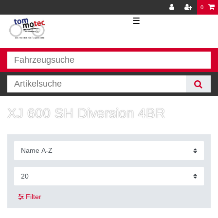
0
☰
XJ 600 SH Diversion 4BR
Filter