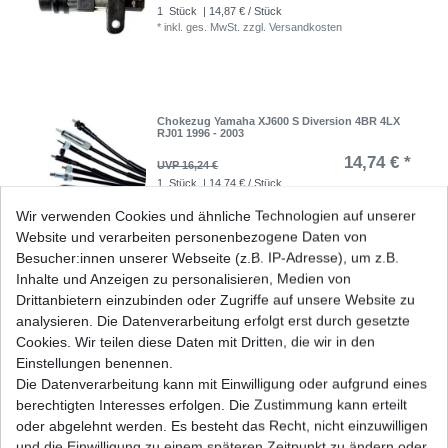
1
Stück
| 14,87 € / Stück
*
inkl. ges. MwSt.
zzgl.
Versandkosten
Chokezug Yamaha XJ600 S Diversion 4BR 4LX
RJ01 1996 - 2003
14,74 € *
UVP 16,24 €
1
Stück
| 14,74 € / Stück
*
inkl. ges. MwSt.
zzgl.
Versandkosten
Wir verwenden Cookies und ähnliche Technologien auf unserer
Website und verarbeiten personenbezogene Daten von
Besucher:innen unserer Webseite (z.B. IP-Adresse), um z.B.
Inhalte und Anzeigen zu personalisieren, Medien von
DID Kettensatz Yamaha XJ 600 4BR 4LX RJ01
Drittanbietern einzubinden oder Zugriffe auf unsere Website zu
1992-2003 520 Standard B&S
analysieren. Die Datenverarbeitung erfolgt erst durch gesetzte
83,63 € *
Cookies. Wir teilen diese Daten mit Dritten, die wir in den
1
Satz
| 83,63 € / Satz
Einstellungen benennen.
*
inkl. ges. MwSt.
zzgl.
Versandkosten
Die Datenverarbeitung kann mit Einwilligung oder aufgrund eines
berechtigten Interesses erfolgen. Die Zustimmung kann erteilt
oder abgelehnt werden. Es besteht das Recht, nicht einzuwilligen
und die Einwilligung zu einem späteren Zeitpunkt zu ändern oder