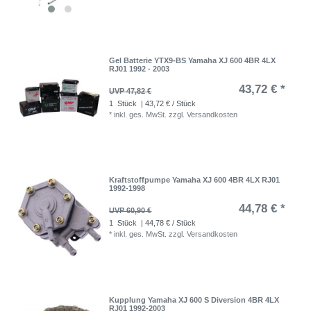
Gel Batterie YTX9-BS Yamaha XJ 600 4BR 4LX
RJ01 1992 - 2003
43,72 € *
UVP 47,82 €
1
Stück
| 43,72 € / Stück
*
inkl. ges. MwSt.
zzgl.
Versandkosten
Kraftstoffpumpe Yamaha XJ 600 4BR 4LX RJ01
1992-1998
44,78 € *
UVP 60,90 €
1
Stück
| 44,78 € / Stück
*
inkl. ges. MwSt.
zzgl.
Versandkosten
Kupplung Yamaha XJ 600 S Diversion 4BR 4LX
RJ01 1992-2003