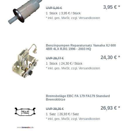
3,95 € *
UVP 5,00 €
1
Stück
| 3,95 € / Stück
*
inkl. ges. MwSt.
zzgl.
Versandkosten
Benzinpumpen Reparatursatz Yamaha XJ 600
4BR 4LX RJ01 1996 - 2003 HQ
24,30 € *
UVP 29,77 €
1
Stück
| 24,30 € / Stück
*
inkl. ges. MwSt.
zzgl.
Versandkosten
Bremsbeläge EBC FA 179 FA179 Standard
Bremsklötze
26,93 € *
UVP 39,35 €
1
Satz
| 26,93 € / Satz
*
inkl. ges. MwSt.
zzgl.
Versandkosten