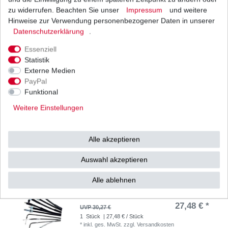
zu widerrufen. Beachten Sie unser
Impressum
und weitere
DID Kettensatz Yamaha XJ 600 4BR 4LX RJ01
1992-2003 520 VX verst. B&S
Hinweise zur Verwendung personenbezogener Daten in unserer
111,33 € *
Daten­schutz­erklärung
.
UVP 140,28 €
1
Satz
| 111,33 € / Satz
Essenziell
*
inkl. ges. MwSt.
zzgl.
Versandkosten
Statistik
Externe Medien
PayPal
Funktional
Gaszug Satz Yamaha XJ 600 4BR 4LX RJ01 1996
- 2003
Weitere Einstellungen
27,48 € *
UVP 30,27 €
1
Stück
| 27,48 € / Stück
*
inkl. ges. MwSt.
zzgl.
Versandkosten
Alle akzeptieren
Auswahl akzeptieren
Alle ablehnen
Gaszug Satz Yamaha XJ600 S Diversion 4BR
4LX 1992 - 1995
27,48 € *
UVP 30,27 €
1
Stück
| 27,48 € / Stück
*
inkl. ges. MwSt.
zzgl.
Versandkosten