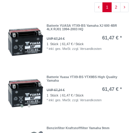
1
2
Batterie YUASA YTX9-BS Yamaha XJ 600 4BR
4LX RJ01 1994-2003 HQ
61,47 € *
UVP 67,24 €
1
Stück
| 61,47 € / Stück
*
inkl. ges. MwSt.
zzgl.
Versandkosten
Batterie Yuasa YTX9-BS YTX9BS High Quality
Yamaha
61,47 € *
UVP 67,24 €
1
Stück
| 61,47 € / Stück
*
inkl. ges. MwSt.
zzgl.
Versandkosten
Benzinfilter Kraftstofffilter Yamaha 9mm