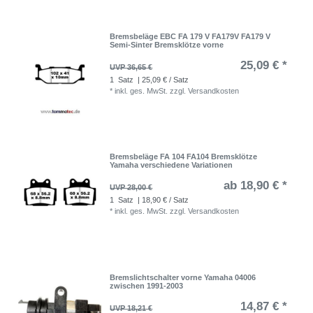
Bremsbeläge EBC FA 179 V FA179V FA179 V
Semi-Sinter Bremsklötze vorne
25,09 € *
UVP 36,65 €
1
Satz
| 25,09 € / Satz
*
inkl. ges. MwSt.
zzgl.
Versandkosten
Bremsbeläge FA 104 FA104 Bremsklötze
Yamaha verschiedene Variationen
ab 18,90 € *
UVP 28,00 €
1
Satz
| 18,90 € / Satz
*
inkl. ges. MwSt.
zzgl.
Versandkosten
Bremslichtschalter vorne Yamaha 04006
zwischen 1991-2003
14,87 € *
UVP 18,21 €