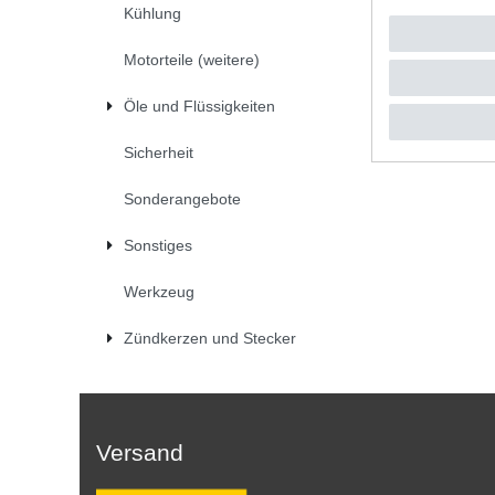
Kühlung
UVP 53,2
1
Satz
| 
*
inkl. ges
Motorteile (weitere)
Öle und Flüssigkeiten
Sicherheit
Sonderangebote
Sonstiges
Werkzeug
Zündkerzen und Stecker
Versand