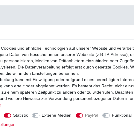
Cookies und ähnliche Technologien auf unserer Website und verarbei
ne Daten von Besucher:innen unserer Webseite (z.B. IP-Adresse), um
u personalisieren, Medien von Drittanbietern einzubinden oder Zugriff
ysieren. Die Datenverarbeitung erfolgt erst durch gesetzte Cookies. Wi
en, die wir in den Einstellungen benennen.
beitung kann mit Einwilligung oder aufgrund eines berechtigten Interes
 kann erteilt oder abgelehnt werden. Es besteht das Recht, nicht einz
ng zu einem späteren Zeitpunkt zu ändern oder zu widerrufen. Beachten
und weitere Hinweise zur Verwendung personenbezogener Daten in u
g
.
Statistik
Externe Medien
PayPal
Funktional
ellungen
äge EBC FA 181 HH FA181HH Sinter
Bremsbeläge EBC FA 181 TT FA181 TT 
tze
Bremsklötze