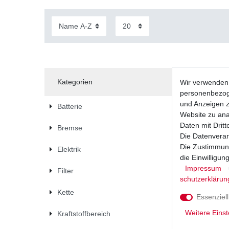
Kategorien
Wir verwenden 
personenbezoge
und Anzeigen z
Batterie
Website zu anal
Daten mit Dritt
Bremse
Die Datenverar
Die Zustimmung
Elektrik
die Einwilligu
Impressum
Filter
schutz­erklärun
Kette
Essenziell
Weitere Einst
Kraftstoffbereich
Bremsbel
Bremsklö