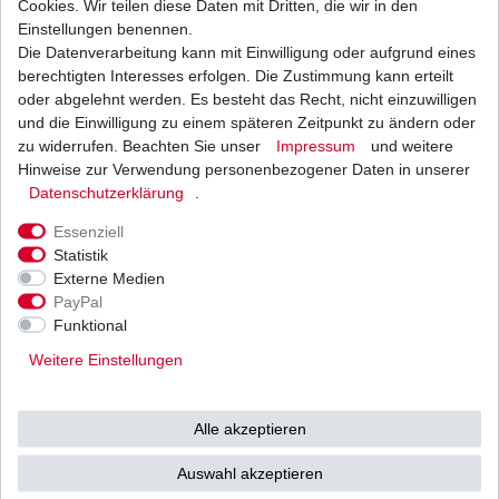
Cookies. Wir teilen diese Daten mit Dritten, die wir in den
Einstellungen benennen.
Die Datenverarbeitung kann mit Einwilligung oder aufgrund eines
Bremsbeläge FA 104 FA104 Bremsklötze
Yamaha verschiedene Variationen
berechtigten Interesses erfolgen. Die Zustimmung kann erteilt
ab 18,90 € *
oder abgelehnt werden. Es besteht das Recht, nicht einzuwilligen
UVP 28,00 €
und die Einwilligung zu einem späteren Zeitpunkt zu ändern oder
1
Satz
| 18,90 € / Satz
*
inkl. ges. MwSt.
zzgl.
Versandkosten
zu widerrufen. Beachten Sie unser
Impressum
und weitere
Hinweise zur Verwendung personenbezogener Daten in unserer
Daten­schutz­erklärung
.
Essenziell
Statistik
Externe Medien
Versand
Bezahlarten
PayPal
Funktional
Weitere Einstellungen
Vorkasse
Alle akzeptieren
Barzahlung bei Abholung in
53783 Eitorf (
Bitte
Ab einem Warenwert von
Auswahl akzeptieren
unbedingt Termin
500 Euro versenden wir