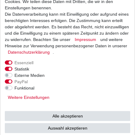
Cookies. Wir teilen diese Daten mit Dritten, die wir in den
Einstellungen benennen.
Die Datenverarbeitung kann mit Einwilligung oder aufgrund eines
Bremsbeläge FA 104 FA104 Bremsklötze
Yamaha verschiedene Variationen
berechtigten Interesses erfolgen. Die Zustimmung kann erteilt
ab 18,90 € *
oder abgelehnt werden. Es besteht das Recht, nicht einzuwilligen
UVP 28,00 €
und die Einwilligung zu einem späteren Zeitpunkt zu ändern oder
1
Satz
| 18,90 € / Satz
*
inkl. ges. MwSt.
zzgl.
Versandkosten
zu widerrufen. Beachten Sie unser
Impressum
und weitere
Hinweise zur Verwendung personenbezogener Daten in unserer
Daten­schutz­erklärung
.
Essenziell
Statistik
Externe Medien
Versand
Bezahlarten
PayPal
Funktional
Weitere Einstellungen
Vorkasse
Alle akzeptieren
Barzahlung bei Abholung in
53783 Eitorf (
Bitte
Ab einem Warenwert von
Auswahl akzeptieren
unbedingt Termin
500 Euro versenden wir