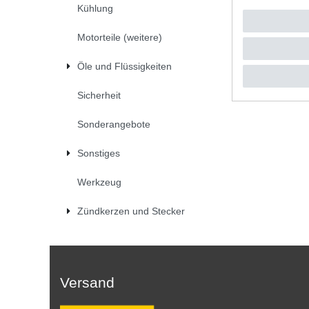
Kühlung
UVP 29,2
1
Satz
| 
*
inkl. ges
Motorteile (weitere)
Öle und Flüssigkeiten
Sicherheit
Sonderangebote
Sonstiges
Werkzeug
Zündkerzen und Stecker
Versand