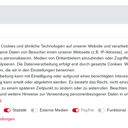
Cookies und ähnliche Technologien auf unserer Website und verarbei
ne Daten von Besucher:innen unserer Webseite (z.B. IP-Adresse), um
u personalisieren, Medien von Drittanbietern einzubinden oder Zugriff
ysieren. Die Datenverarbeitung erfolgt erst durch gesetzte Cookies. Wi
en, die wir in den Einstellungen benennen.
beitung kann mit Einwilligung oder aufgrund eines berechtigten Interes
 kann erteilt oder abgelehnt werden. Es besteht das Recht, nicht einz
ng zu einem späteren Zeitpunkt zu ändern oder zu widerrufen. Beachten
und weitere Hinweise zur Verwendung personenbezogener Daten in u
g
.
Statistik
Externe Medien
PayPal
Funktional
ellungen
äge EBC FA 252 FA252 Standard
Bremsklötze Lucas TRW MCB 611 MCB
tze vorne Yamaha