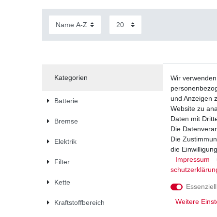
Kategorien
Wir verwenden 
personenbezoge
und Anzeigen z
Batterie
Website zu anal
Daten mit Dritt
Bremse
Die Datenverar
Die Zustimmung
Elektrik
die Einwilligu
Impressum
Filter
schutz­erklärun
Kette
Essenziell
Weitere Einst
Kraftstoffbereich
Bremsbel
Bremsklö