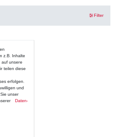
Filter
ten
 z.B. Inhalte
e auf unsere
r teilen diese
ses erfolgen.
uwilligen und
 Sie unser
nserer
Daten­
611