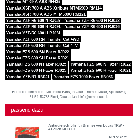
Yamaha MT-09 A ABS RN435
Yamaha XSR 700 A ABS Xtribute MTM690D RM114
Yamaha XSR 700 A ABS MTM690U RM121
Yamaha YZF-R6 600 N RJ037
Yamaha YZF-R6 600 N RJ032
Yamaha YZF-R6 600 H RJ091
Yamaha YZF-R6 600 H RJ036
Yamaha YZF-R6 600 H RJ031
Yamaha YZF 600 RN Thunder Cat 4WD
Yamaha YZF 600 RH Thunder Cat 4TV
Yamaha FZS 600 SN Fazer RJ022
Yamaha FZS 600 SH Fazer RJ021
Yamaha FZS 600 N Fazer RJ025
Yamaha FZS 600 N Fazer RJ022
Yamaha FZS 600 H Fazer RJ025
Yamaha FZS 600 H Fazer RJ021
Yamaha YZF-R1 RN041
Yamaha FZS 1000 Fazer RN066
Hersteller: tommotec - Motorbike Parts, Inhaber: Thomas Müller, Spinnerweg
51-54, 53783 Eitorf, Deutschland, info@tommotec.de
passend dazu
Antiquietschfolie für Bremse von Lucas TRW -
4 Folien MCB 100
6,12 € *