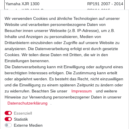
Yamaha XJR 1300
RP191
2007 - 2014
Yamaha XJR 1300 C
RP194
2015
Yamaha XSR 700 ABS MTM690
RM111
2016 - 2018
Wir verwenden Cookies und ähnliche Technologien auf unserer
Yamaha XSR 700 ABS MTM690
RM112
2018 - 2020
Website und verarbeiten personenbezogene Daten von
Yamaha XSR 700 ABS MTM690-U
RM121
2016 - 2018
Besucher:innen unserer Webseite (z.B. IP-Adresse), um z.B.
Inhalte und Anzeigen zu personalisieren, Medien von
Yamaha XSR 700 ABS MTM690-U
RM122
2018 - 2020
Drittanbietern einzubinden oder Zugriffe auf unsere Website zu
Yamaha XSR 700 Xtribute ABS MTM690-D
RM114
2019 - 2020
analysieren. Die Datenverarbeitung erfolgt erst durch gesetzte
Yamaha XSR 700 Xtribute ABS MTM690-D
RM115
2019 - 2020
Cookies. Wir teilen diese Daten mit Dritten, die wir in den
Yamaha XV 1700 Road Star Warrior
VP14E
2003 - 2005
Einstellungen benennen.
Yamaha XV 1900 A Midnight Star
VP231
2006 - 2010
Die Datenverarbeitung kann mit Einwilligung oder aufgrund eines
Yamaha XV 1900 A Midnight Star
VP234
2011
berechtigten Interesses erfolgen. Die Zustimmung kann erteilt
Yamaha XV 1900 A Midnight Star
VP237
2012
oder abgelehnt werden. Es besteht das Recht, nicht einzuwilligen
Yamaha YZF 600 RH Thunder Cat
4TV
1996 - 2002
und die Einwilligung zu einem späteren Zeitpunkt zu ändern oder
Yamaha YZF 600 RN Thunder Cat
4WD
1996 - 2002
zu widerrufen. Beachten Sie unser
Impressum
und weitere
Yamaha YZF 1000 R Thunder Ace
4SV
2000 - 2001
Hinweise zur Verwendung personenbezogener Daten in unserer
Daten­schutz­erklärung
.
Yamaha YZF 1000 R Thunder Ace
4VD
1996 - 2001
Yamaha YZF-R1 1000
RN011
1998 - 1999
Essenziell
Yamaha YZF-R1 1000
RN012
1998 - 1999
Statistik
Yamaha YZF-R1 1000
RN041
2000 - 2001
Externe Medien