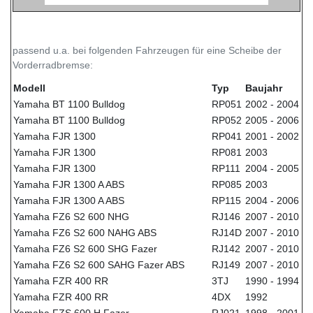
passend u.a. bei folgenden Fahrzeugen für eine Scheibe der
Vorderradbremse:
Modell
Typ
Baujahr
Yamaha BT 1100 Bulldog
RP051
2002 - 2004
Yamaha BT 1100 Bulldog
RP052
2005 - 2006
Yamaha FJR 1300
RP041
2001 - 2002
Yamaha FJR 1300
RP081
2003
Yamaha FJR 1300
RP111
2004 - 2005
Yamaha FJR 1300 A ABS
RP085
2003
Yamaha FJR 1300 A ABS
RP115
2004 - 2006
Yamaha FZ6 S2 600 NHG
RJ146
2007 - 2010
Yamaha FZ6 S2 600 NAHG ABS
RJ14D
2007 - 2010
Yamaha FZ6 S2 600 SHG Fazer
RJ142
2007 - 2010
Yamaha FZ6 S2 600 SAHG Fazer ABS
RJ149
2007 - 2010
Yamaha FZR 400 RR
3TJ
1990 - 1994
Yamaha FZR 400 RR
4DX
1992
Yamaha FZS 600 H Fazer
RJ021
1998 - 2001