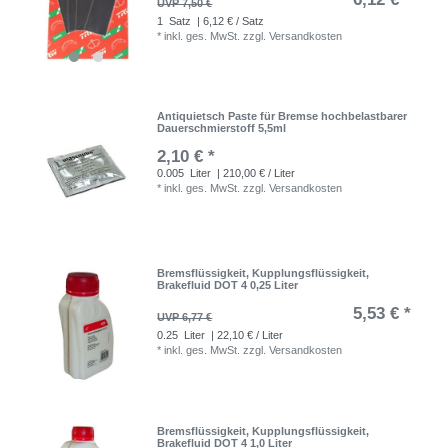
UVP 7,50 €
1
Satz
| 6,12 € / Satz
*
inkl. ges. MwSt.
zzgl.
Versandkosten
Antiquietsch Paste für Bremse hochbelastbarer
Dauerschmierstoff 5,5ml
2,10 € *
0.005
Liter
| 210,00 € / Liter
*
inkl. ges. MwSt.
zzgl.
Versandkosten
Bremsflüssigkeit, Kupplungsflüssigkeit,
Brakefluid DOT 4 0,25 Liter
5,53 € *
UVP 6,77 €
0.25
Liter
| 22,10 € / Liter
*
inkl. ges. MwSt.
zzgl.
Versandkosten
Bremsflüssigkeit, Kupplungsflüssigkeit,
Brakefluid DOT 4 1,0 Liter