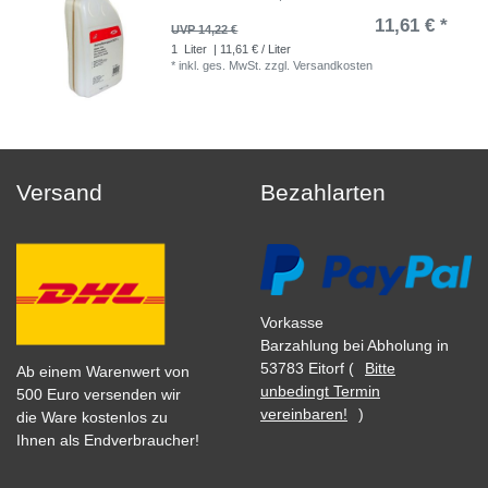
11,61 € *
UVP 14,22 €
1
Liter
| 11,61 € / Liter
*
inkl. ges. MwSt.
zzgl.
Versandkosten
Versand
Bezahlarten
Vorkasse
Barzahlung bei Abholung in
53783 Eitorf (
Bitte
Ab einem Warenwert von
unbedingt Termin
500 Euro versenden wir
vereinbaren!
)
die Ware kostenlos zu
Ihnen als Endverbraucher!