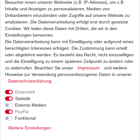
Besucher:innen unserer Webseite (z.B. IP-Adresse), um z.B.
Inhalte und Anzeigen zu personalisieren, Medien von
Bremsbeläge EBC FA 252 FA252 Standard
Drittanbietern einzubinden oder Zugriffe auf unsere Website zu
Bremsklötze vorne Yamaha
analysieren. Die Datenverarbeitung erfolgt erst durch gesetzte
19,99 € *
Cookies. Wir teilen diese Daten mit Dritten, die wir in den
UVP 29,21 €
1
Satz
| 19,99 € / Satz
Einstellungen benennen.
*
inkl. ges. MwSt.
zzgl.
Versandkosten
Die Datenverarbeitung kann mit Einwilligung oder aufgrund eines
berechtigten Interesses erfolgen. Die Zustimmung kann erteilt
oder abgelehnt werden. Es besteht das Recht, nicht einzuwilligen
und die Einwilligung zu einem späteren Zeitpunkt zu ändern oder
zu widerrufen. Beachten Sie unser
Impressum
und weitere
Bremsklötze Lucas TRW MCB 611 MCB611
Hinweise zur Verwendung personenbezogener Daten in unserer
Daten­schutz­erklärung
.
21,50 € *
UVP 31,94 €
1
Satz
| 21,50 € / Satz
Essenziell
*
inkl. ges. MwSt.
zzgl.
Versandkosten
Statistik
Externe Medien
PayPal
Funktional
Weitere Einstellungen
Versand
Bezahlarten