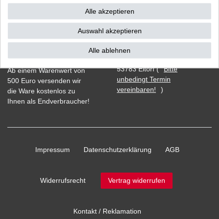
Alle akzeptieren
Auswahl akzeptieren
Vorkasse
Alle ablehnen
Barzahlung bei Abholung in
53783 Eitorf (
Bitte
Ab einem Warenwert von
unbedingt Termin
500 Euro versenden wir
vereinbaren!
)
die Ware kostenlos zu
Ihnen als Endverbraucher!
Impressum
Daten­schutz­erklärung
AGB
Widerrufs­recht
Vertrag widerrufen
Kontakt / Reklamation